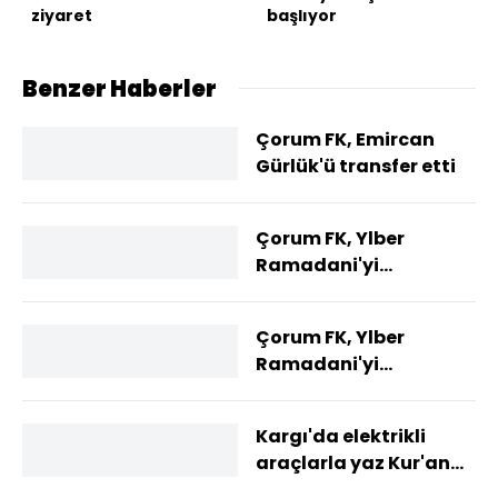
ziyaret
başlıyor
Benzer Haberler
Çorum FK, Emircan
Gürlük'ü transfer etti
Çorum FK, Ylber
Ramadani'yi
kadrosuna kattı
Çorum FK, Ylber
Ramadani'yi
renklerine bağladı
Kargı'da elektrikli
araçlarla yaz Kur'an
kursu için konvoy