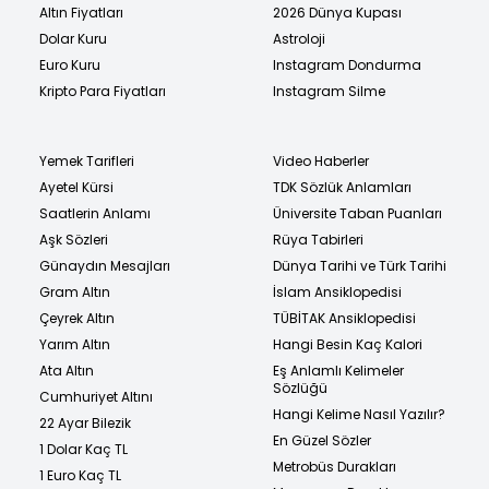
Altın Fiyatları
2026 Dünya Kupası
Dolar Kuru
Astroloji
Euro Kuru
Instagram Dondurma
Kripto Para Fiyatları
Instagram Silme
Yemek Tarifleri
Video Haberler
Ayetel Kürsi
TDK Sözlük Anlamları
Saatlerin Anlamı
Üniversite Taban Puanları
Aşk Sözleri
Rüya Tabirleri
Günaydın Mesajları
Dünya Tarihi ve Türk Tarihi
Gram Altın
İslam Ansiklopedisi
Çeyrek Altın
TÜBİTAK Ansiklopedisi
Yarım Altın
Hangi Besin Kaç Kalori
Ata Altın
Eş Anlamlı Kelimeler
Sözlüğü
Cumhuriyet Altını
Hangi Kelime Nasıl Yazılır?
22 Ayar Bilezik
En Güzel Sözler
1 Dolar Kaç TL
Metrobüs Durakları
1 Euro Kaç TL