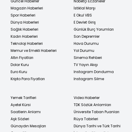
Güncel Haberler
Nöbetçi Eczaneler
Magazin Haberleri
İstiklal Marşı
Spor Haberleri
E Okul VBS
Dünya Haberleri
E Devlet Giriş
Sağlık Haberleri
Günlük Burç Yorumları
Kadın Haberleri
Son Depremler
Teknoloji Haberleri
Hava Durumu
Memur ve Emekli Haberleri
Yol Durumu
Altın Fiyatları
Sinema Rehberi
Dolar Kuru
TV Yayın Akışı
Euro Kuru
Instagram Dondurma
Kripto Para Fiyatları
Instagram Silme
Yemek Tarifleri
Video Haberler
Ayetel Kürsi
TDK Sözlük Anlamları
Saatlerin Anlamı
Üniversite Taban Puanları
Aşk Sözleri
Rüya Tabirleri
Günaydın Mesajları
Dünya Tarihi ve Türk Tarihi