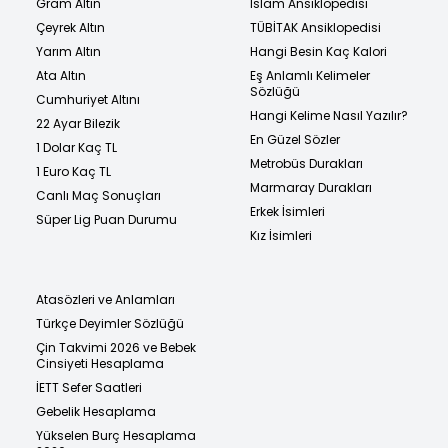
Gram Altın
İslam Ansiklopedisi
Çeyrek Altın
TÜBİTAK Ansiklopedisi
Yarım Altın
Hangi Besin Kaç Kalori
Ata Altın
Eş Anlamlı Kelimeler
Sözlüğü
Cumhuriyet Altını
Hangi Kelime Nasıl Yazılır?
22 Ayar Bilezik
En Güzel Sözler
1 Dolar Kaç TL
Metrobüs Durakları
1 Euro Kaç TL
Marmaray Durakları
Canlı Maç Sonuçları
Erkek İsimleri
Süper Lig Puan Durumu
Kız İsimleri
Atasözleri ve Anlamları
Türkçe Deyimler Sözlüğü
Çin Takvimi 2026 ve Bebek
Cinsiyeti Hesaplama
İETT Sefer Saatleri
Gebelik Hesaplama
Yükselen Burç Hesaplama