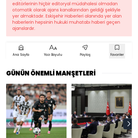
editörlerinin hiçbir editoryal müdahalesi olmadan
otomatik olarak ajans kanallarından geldiği şekliyle
yer almaktadır. Eskişehir Haberleri alanında yer alan
haberlerin hepsinin hukuki muhatabı haberi geçen
ajanslardır.
Ana Sayfa
Yazı Boyutu
Paylaş
Favoriler
GÜNÜN ÖNEMLİ MANŞETLERİ