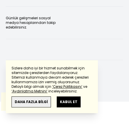
Günlük gelişmeleri sosyal
medya hesaplarından takip
edebilirsiniz.
Sizlere daha iyi bir hizmet sunabilmek için
sitemizde çerezlerden faydalanıyoruz.
Sitemizi kullanmaya devam ederek çerezleri
Powered by
Translate
kullanmamıza izin vermiş oluyorsunuz.
Detaylı bilgi almak için
‘Çerez Politikasını’
ve
‘Aydınlatma Metnini’
inceleyebilirsiniz.
Bu çeviride
Google Translete
kullanılmıştır.
Anlam ve çeviri hatalarından
haberturk.com
DAHA FAZLA BİLGİ
KABUL ET
sorumlu değildir.