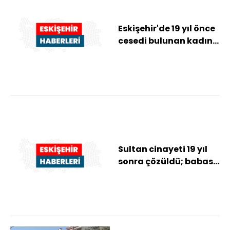
Eskişehir'de 19 yıl önce
cesedi bulunan kadını
babasının öldürdüğü
ortaya ç...
Sultan cinayeti 19 yıl
sonra çözüldü; babası
öldürmüş