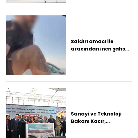
Saldırı amacı ile
aracından inen şahsa
180 bin TL ceza
Ehliyetine 60 gün sü...
Sanayi ve Teknoloji
Bakanı Kacır,
Gaziantep'te temel
atma ve anahtar