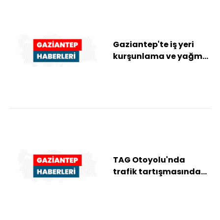
Gaziantep'te iş yeri
kurşunlama ve yağma
olayına karışan 2
şüpheli tutuklan...
TAG Otoyolu'nda
trafik tartışmasında
saldırı amacıyla
araçtan inen
sürücüye...