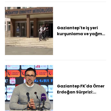
Gaziantep'te iş yeri
kurşunlama ve yağma
şüphelisi 2 şahıs
tutuklandı
Gaziantep FK'da Ömer
Erdoğan Sürprizi:
Bursaspor ve Erokspor
da devrede