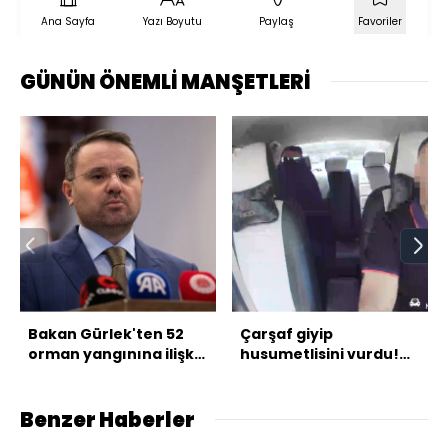
Ana Sayfa
Yazı Boyutu
Paylaş
Favoriler
GÜNÜN ÖNEMLİ MANŞETLERİ
Bakan Gürlek'ten 52
Çarşaf giyip
orman yangınına ilişkin
husumetlisini vurdu!
açıklama
Takside kelepçe!
Benzer Haberler