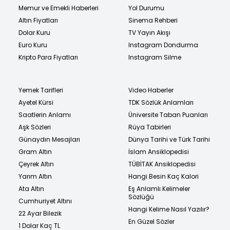
Memur ve Emekli Haberleri
Yol Durumu
Altın Fiyatları
Sinema Rehberi
Dolar Kuru
TV Yayın Akışı
Euro Kuru
Instagram Dondurma
Kripto Para Fiyatları
Instagram Silme
Yemek Tarifleri
Video Haberler
Ayetel Kürsi
TDK Sözlük Anlamları
Saatlerin Anlamı
Üniversite Taban Puanları
Aşk Sözleri
Rüya Tabirleri
Günaydın Mesajları
Dünya Tarihi ve Türk Tarihi
Gram Altın
İslam Ansiklopedisi
Çeyrek Altın
TÜBİTAK Ansiklopedisi
Yarım Altın
Hangi Besin Kaç Kalori
Ata Altın
Eş Anlamlı Kelimeler
Sözlüğü
Cumhuriyet Altını
Hangi Kelime Nasıl Yazılır?
22 Ayar Bilezik
En Güzel Sözler
1 Dolar Kaç TL