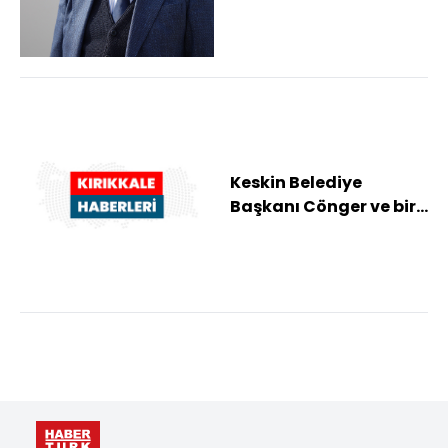
'rüşvet' davası
ertelen...
Keskin Belediye
Başkanı Cönger ve bir
müteahhidin "rüşvet"
iddiasıyla yargı...