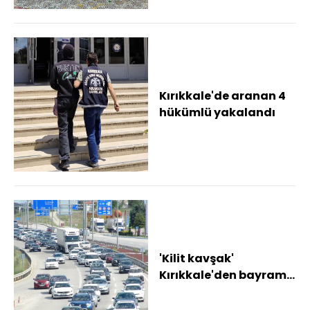
Kırıkkale'de aranan 4
hükümlü yakalandı
'Kilit kavşak'
Kırıkkale'den bayram
tatilinde 1,5 milyon
araç geçti