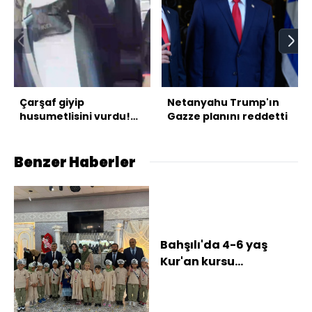
Çarşaf giyip
Netanyahu Trump'ın
husumetlisini vurdu!
Gazze planını reddetti
Takside kelepçe!
Benzer Haberler
Bahşılı'da 4-6 yaş
Kur'an kursu
öğrencileri için
kapanış programı
düzenlend...