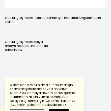
Günlük gelişmeleri takip edebilmek için habertürk uygulamasını
indirin
Günlük gelişmeleri sosyal
medya hesaplarından takip
edebilirsiniz.
Sizlere daha iyi bir hizmet sunabilmek için
sitemizde çerezlerden faydalanıyoruz.
Sitemizi kullanmaya devam ederek çerezleri
Powered by
Translate
kullanmamıza izin vermiş oluyorsunuz.
Detaylı bilgi almak için
‘Çerez Politikasını’
ve
‘Aydınlatma Metnini’
inceleyebilirsiniz.
Bu çeviride
Google Translete
kullanılmıştır.