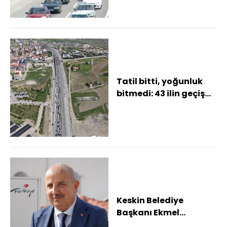
Tatil bitti, yoğunluk
bitmedi: 43 ilin geçiş
noktasında dönüş
trafiği yaşan...
Keskin Belediye
Başkanı Ekmel
Cönger'n yargılandığı