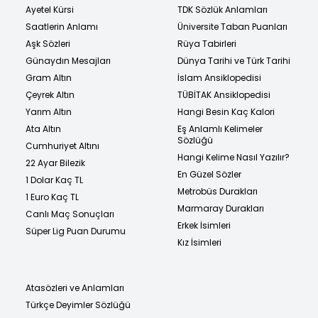
Ayetel Kürsi
TDK Sözlük Anlamları
Saatlerin Anlamı
Üniversite Taban Puanları
Aşk Sözleri
Rüya Tabirleri
Günaydın Mesajları
Dünya Tarihi ve Türk Tarihi
Gram Altın
İslam Ansiklopedisi
Çeyrek Altın
TÜBİTAK Ansiklopedisi
Yarım Altın
Hangi Besin Kaç Kalori
Ata Altın
Eş Anlamlı Kelimeler
Sözlüğü
Cumhuriyet Altını
Hangi Kelime Nasıl Yazılır?
22 Ayar Bilezik
En Güzel Sözler
1 Dolar Kaç TL
Metrobüs Durakları
1 Euro Kaç TL
Marmaray Durakları
Canlı Maç Sonuçları
Erkek İsimleri
Süper Lig Puan Durumu
Kız İsimleri
Atasözleri ve Anlamları
Türkçe Deyimler Sözlüğü