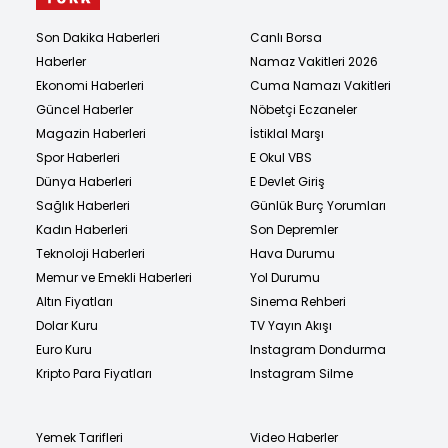
Son Dakika Haberleri
Canlı Borsa
Haberler
Namaz Vakitleri 2026
Ekonomi Haberleri
Cuma Namazı Vakitleri
Güncel Haberler
Nöbetçi Eczaneler
Magazin Haberleri
İstiklal Marşı
Spor Haberleri
E Okul VBS
Dünya Haberleri
E Devlet Giriş
Sağlık Haberleri
Günlük Burç Yorumları
Kadın Haberleri
Son Depremler
Teknoloji Haberleri
Hava Durumu
Memur ve Emekli Haberleri
Yol Durumu
Altın Fiyatları
Sinema Rehberi
Dolar Kuru
TV Yayın Akışı
Euro Kuru
Instagram Dondurma
Kripto Para Fiyatları
Instagram Silme
Yemek Tarifleri
Video Haberler