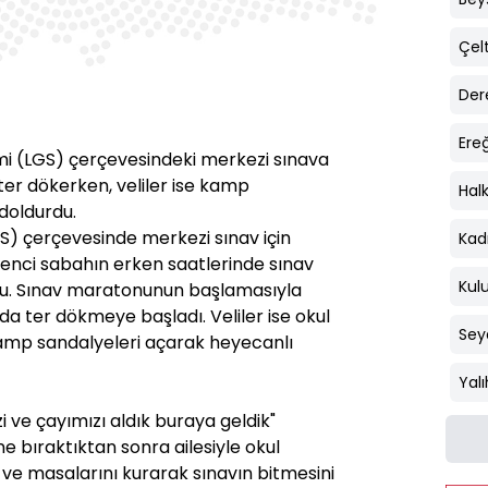
Çelt
Der
Ereğ
emi (LGS) çerçevesindeki merkezi sınava
ter dökerken, veliler ise kamp
Hal
 doldurdu.
GS) çerçevesinde merkezi sınav için
Kad
enci sabahın erken saatlerinde sınav
Kul
tu. Sınav maratonunun başlamasıyla
arda ter dökmeye başladı. Veliler ise okul
Sey
amp sandalyeleri açarak heyecanlı
Yal
i ve çayımızı aldık buraya geldik"
 bıraktıktan sonra ailesiyle okul
e masalarını kurarak sınavın bitmesini