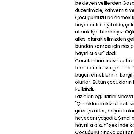
bekleyen velilerden Gözd
düzenimizle, kahvemizi ve
Çocuğumuzu beklemek için
heyecanlı bir yıl oldu, ço
almak için buradayız. Oğl
ailesi olarak elimizden g
bundan sonrası için nasip
hayırlısı olur" dedi.
Çocuklarını sınava getir
beraber sınava girecek. Bi
bugün emeklerinin karşılı
olurlar. Bütün çocukların b
kullandı.
İkiz olan oğullarını sınav
"Çocuklarım ikiz olarak sın
girer çıkarlar, başarılı o
heyecanı yaşadık. Şimdi 
hayrılısı olsun" şeklinde k
Çocuğunu sınava getiren