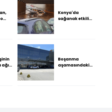
an,
Konya'da
go
sağanak etkili
teşi
oldu
ar
or"
şinin
Boşanma
 ağır
aşamasındaki
 kadın
kocasının ağır
yaraladığı kadın
kurtarılamadı