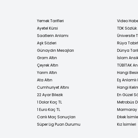
Yemek Tarifleri
Video Habe
Ayetel Kürsi
TDK Sözlük
i
Saatlerin Anlamı
Üniversite
Aşk Sözleri
Rüya Tabirl
Günaydın Mesajları
Dünya Tarih
Gram Altın
İslam Ansi
Çeyrek Altın
TÜBİTAK An
Yarım Altın
Hangi Besi
Ata Altın
Eş Anlamlı 
Cumhuriyet Altını
Hangi Kelim
22 Ayar Bilezik
En Güzel Sö
1 Dolar Kaç TL
Metrobüs D
1 Euro Kaç TL
Marmaray D
Canlı Maç Sonuçları
Erkek İsimle
Süper Lig Puan Durumu
Kız İsimleri