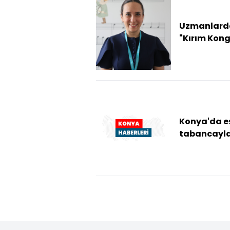
Uzmanlard
"Kırım Kon
Kanamalı A
ölüme kad
götürebiliy
uyarısı
Konya'da e
tabancayla
yaraladığı
hastanede
hayatını
kaybett...