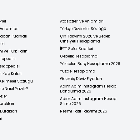
rler
Atasözleri ve Anlamları
 Anlamları
Türkçe Deyimler Sözlüğü
 Taban Puanları
Çin Takvimi 2026 ve Bebek
Cinsiyeti Hesaplama
eri
İETT Sefer Saatleri
i ve Türk Tarihi
Gebelik Hesaplama
klopedisi
Yükselen Burç Hesaplama 2026
siklopedisi
Yüzde Hesaplama
n Kaç Kalori
Geçmiş Döviz Fiyatları
Kelimeler Sözlüğü
Adım Adım Instagram Hesap
e Nasıl Yazılır?
Dondurma 2026
zler
Adım Adım Instagram Hesap
urakları
Silme 2026
urakları
Resmi Tatil Takvimi 2026
ri