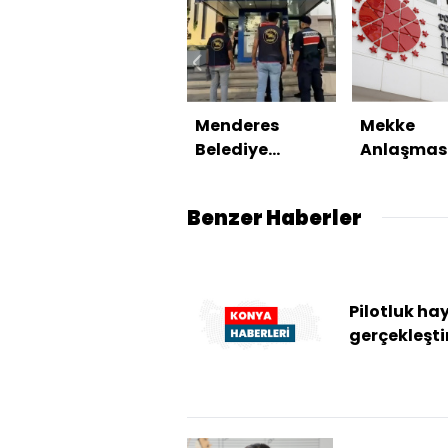
Menderes
Mekke
Belediye
Anlaşmas
Başkanı
NATO'nun 
tutuklandı
maddesiy
Benzer Haberler
çelişmiyo
Pilotluk hay
gerçekleşti
genç kız
mezuniyet
heyecanını
annesiyle gö