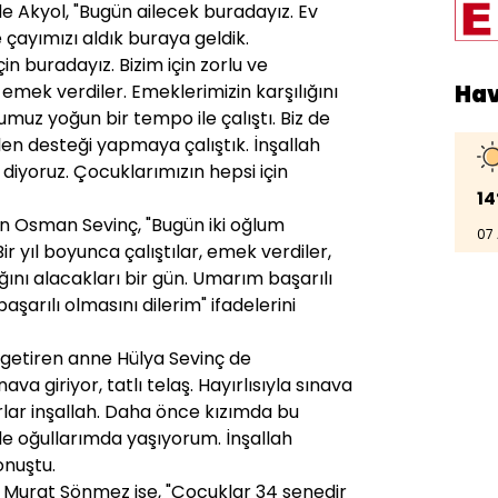
e Akyol, "Bugün ailecek buradayız. Ev
 çayımızı aldık buraya geldik.
 buradayız. Bizim için zorlu ve
Ha
k emek verdiler. Emeklerimizin karşılığını
umuz yoğun bir tempo ile çalıştı. Biz de
elen desteği yapmaya çalıştık. İnşallah
 diyoruz. Çocuklarımızın hepsi için
14
en Osman Sevinç, "Bugün iki oğlum
07
r yıl boyunca çalıştılar, emek verdiler,
ğını alacakları bir gün. Umarım başarılı
aşarılı olmasını dilerim" ifadelerini
a getiren anne Hülya Sevinç de
ava giriyor, tatlı telaş. Hayırlısıyla sınava
lurlar inşallah. Daha önce kızımda bu
de oğullarımda yaşıyorum. İnşallah
onuştu.
 Murat Sönmez ise, "Çocuklar 34 senedir