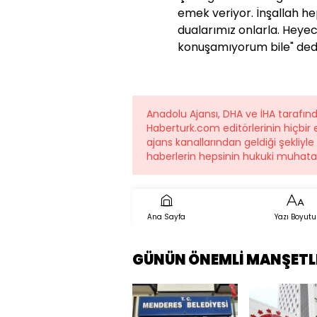
emek veriyor. İnşallah hep
dualarımız onlarla. Heye
konuşamıyorum bile" dedi
Anadolu Ajansı, DHA ve İHA tarafı
Haberturk.com editörlerinin hiçbi
ajans kanallarından geldiği şekliyl
haberlerin hepsinin hukuki muhatab
Ana Sayfa
Yazı Boyutu
GÜNÜN ÖNEMLİ MANŞETL