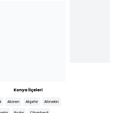
Konya İlçeleri
ı
Akören
Akşehir
Altınekin
şehir
Bozkır
Cihanbeyli