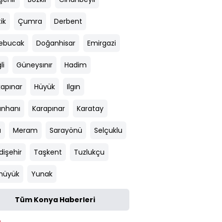
ik
Çumra
Derbent
ebucak
Doğanhisar
Emirgazi
li
Güneysınır
Hadim
kapınar
Hüyük
Ilgın
ınhanı
Karapınar
Karatay
u
Meram
Sarayönü
Selçuklu
dişehir
Taşkent
Tuzlukçu
ıhüyük
Yunak
Tüm Konya Haberleri