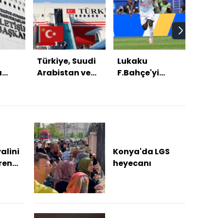
Türkiye, Suudi
Lukaku
Mek
ı
Arabistan ve
F.Bahçe'yi
Anla
5.
Pakistan'dan
beğendi!
nasıl
le
üçlü savunma
buld
r
anlaşması
alini
Konya'da LGS
ren
heyecanı
...