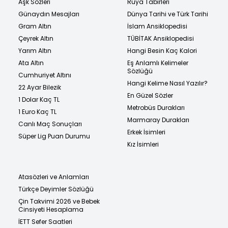
Aşk Sözleri
Rüya Tabirleri
Günaydın Mesajları
Dünya Tarihi ve Türk Tarihi
Gram Altın
İslam Ansiklopedisi
Çeyrek Altın
TÜBİTAK Ansiklopedisi
Yarım Altın
Hangi Besin Kaç Kalori
Ata Altın
Eş Anlamlı Kelimeler
Sözlüğü
Cumhuriyet Altını
Hangi Kelime Nasıl Yazılır?
22 Ayar Bilezik
En Güzel Sözler
1 Dolar Kaç TL
Metrobüs Durakları
1 Euro Kaç TL
Marmaray Durakları
Canlı Maç Sonuçları
Erkek İsimleri
Süper Lig Puan Durumu
Kız İsimleri
Atasözleri ve Anlamları
Türkçe Deyimler Sözlüğü
Çin Takvimi 2026 ve Bebek
Cinsiyeti Hesaplama
İETT Sefer Saatleri