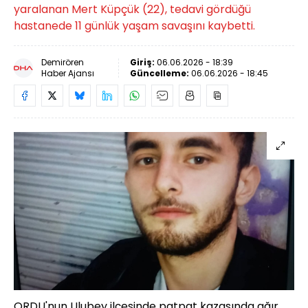
yaralanan Mert Küpçük (22), tedavi gördüğü
hastanede 11 günlük yaşam savaşını kaybetti.
Demirören
Giriş:
06.06.2026 - 18:39
Haber Ajansı
Güncelleme:
06.06.2026 - 18:45
ORDU'nun Ulubey ilçesinde patpat kazasında ağır