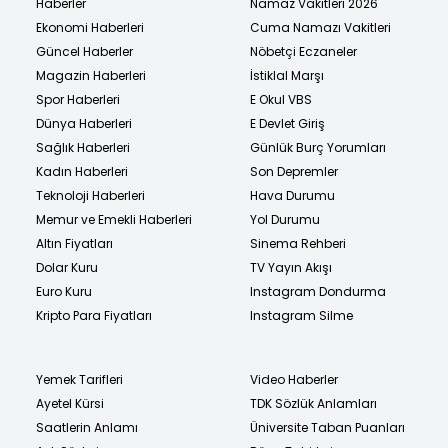
Haberler
Namaz Vakitleri 2026
Ekonomi Haberleri
Cuma Namazı Vakitleri
Güncel Haberler
Nöbetçi Eczaneler
Magazin Haberleri
İstiklal Marşı
Spor Haberleri
E Okul VBS
Dünya Haberleri
E Devlet Giriş
Sağlık Haberleri
Günlük Burç Yorumları
Kadın Haberleri
Son Depremler
Teknoloji Haberleri
Hava Durumu
Memur ve Emekli Haberleri
Yol Durumu
Altın Fiyatları
Sinema Rehberi
Dolar Kuru
TV Yayın Akışı
Euro Kuru
Instagram Dondurma
Kripto Para Fiyatları
Instagram Silme
Yemek Tarifleri
Video Haberler
Ayetel Kürsi
TDK Sözlük Anlamları
Saatlerin Anlamı
Üniversite Taban Puanları