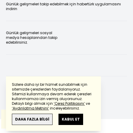
Günlük gelişmeleri takip edebilmek için habertürk uygulamasını
indirin
Günlük gelişmeleri sosyal
medya hesaplarından takip
edebilirsiniz.
Sizlere daha iyi bir hizmet sunabilmek için
sitemizde çerezlerden faydalanıyoruz.
Sitemizi kullanmaya devam ederek çerezleri
Powered by
Translate
kullanmamıza izin vermiş oluyorsunuz.
Detaylı bilgi almak için
‘Çerez Politikasını’
ve
‘Aydınlatma Metnini’
inceleyebilirsiniz.
Bu çeviride
Google Translete
kullanılmıştır.
Anlam ve çeviri hatalarından
haberturk.com
DAHA FAZLA BİLGİ
KABUL ET
sorumlu değildir.