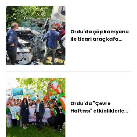
Ordu'da çöp kamyonu
ile ticari araç kafa
kafaya çarpıştı: 1
yaralı
Ordu'da "Çevre
Haftası" etkinliklerle
kutlandı Başkan Güler:
"Güzelliklerim...