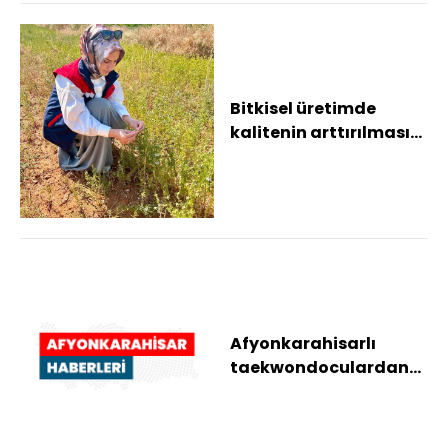
Bitkisel üretimde
kalitenin arttırılması
için çalışmalar sürüyor
Afyonkarahisarlı
taekwondoculardan
büyük başarı