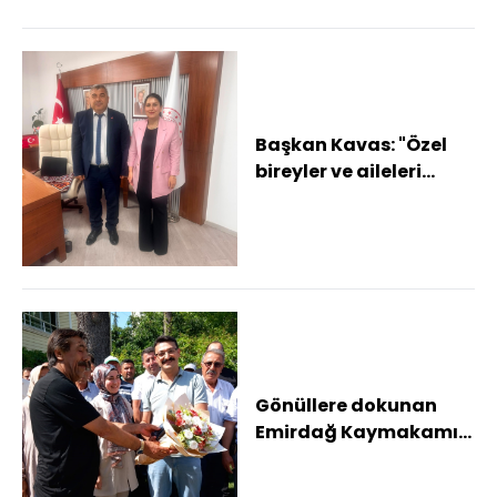
Başkan Kavas: "Özel
bireyler ve aileleri
adına yapılan her
çalışma bizim iç...
Gönüllere dokunan
Emirdağ Kaymakamı
konvoyla uğurlandı