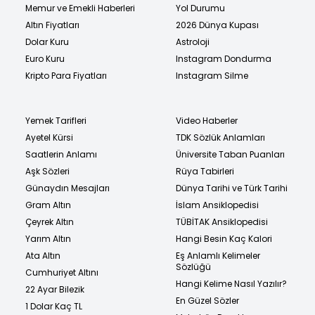
Memur ve Emekli Haberleri
Yol Durumu
Altın Fiyatları
2026 Dünya Kupası
Dolar Kuru
Astroloji
Euro Kuru
Instagram Dondurma
Kripto Para Fiyatları
Instagram Silme
Yemek Tarifleri
Video Haberler
Ayetel Kürsi
TDK Sözlük Anlamları
Saatlerin Anlamı
Üniversite Taban Puanları
Aşk Sözleri
Rüya Tabirleri
Günaydın Mesajları
Dünya Tarihi ve Türk Tarihi
Gram Altın
İslam Ansiklopedisi
Çeyrek Altın
TÜBİTAK Ansiklopedisi
Yarım Altın
Hangi Besin Kaç Kalori
Ata Altın
Eş Anlamlı Kelimeler
Sözlüğü
Cumhuriyet Altını
Hangi Kelime Nasıl Yazılır?
22 Ayar Bilezik
En Güzel Sözler
1 Dolar Kaç TL