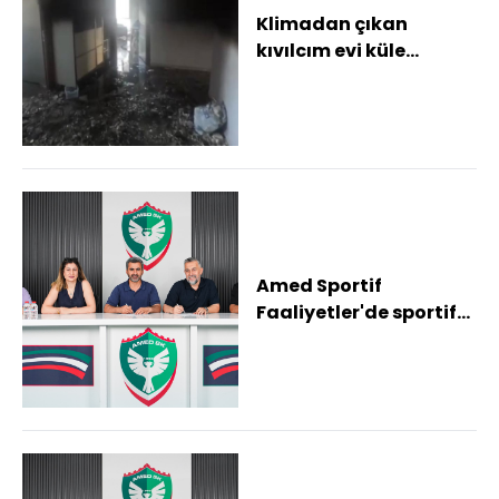
Klimadan çıkan
kıvılcım evi küle
çevirmişti: Yanan ev ve
söndürme çalışmala...
Amed Sportif
Faaliyetler'de sportif
direktörlüğe Serkan
Reçber getirildi