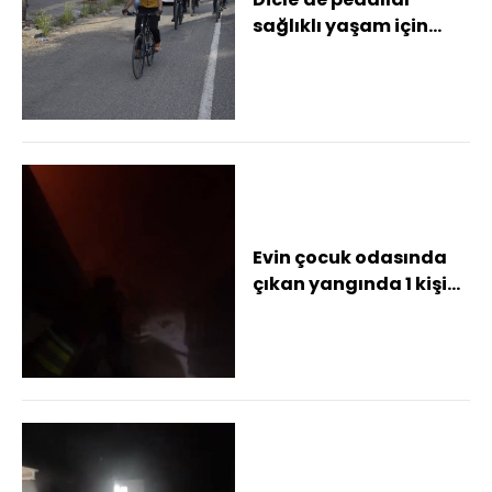
sağlıklı yaşam için
çevrildi
Evin çocuk odasında
çıkan yangında 1 kişi
dumandan etkilendi
(2)