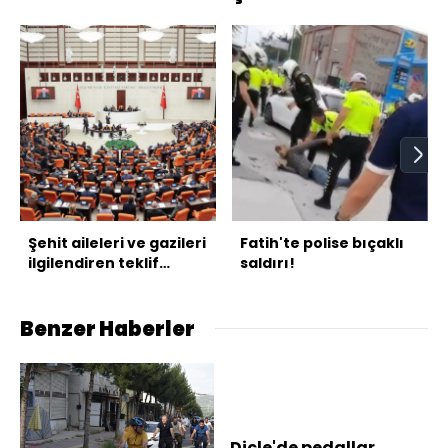
Şehit aileleri ve gazileri
Fatih'te polise bıçaklı
ilgilendiren teklif
saldırı!
yasalaştı
Benzer Haberler
Dicle'de pedallar