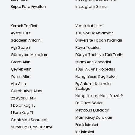
Kripto Para Fiyatları
Instagram Silme
Yemek Tarifleri
Video Haberler
Ayetel Kürsi
TDK Sözlük Anlamları
Saatlerin Anlamı
Üniversite Taban Puanları
Aşk Sözleri
Rüya Tabirleri
Günaydın Mesajları
Dünya Tarihi ve Türk Tarihi
Gram Altın
İslam Ansiklopedisi
Çeyrek Altın
TÜBİTAK Ansiklopedisi
Yarım Altın
Hangi Besin Kaç Kalori
Ata Altın
Eş Anlamlı Kelimeler
Sözlüğü
Cumhuriyet Altını
Hangi Kelime Nasıl Yazılır?
22 Ayar Bilezik
En Güzel Sözler
1 Dolar Kaç TL
Metrobüs Durakları
1 Euro Kaç TL
Marmaray Durakları
Canlı Maç Sonuçları
Erkek İsimleri
Süper Lig Puan Durumu
Kız İsimleri