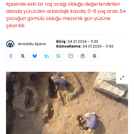
ilçesinde eski bir taş ocağı olduğu değerlendirilen
alanda yürütülen arkeolojik kazıda, 0-6 yaş arası 54
çocuğun gömülü olduğu mezarlık gün yüzüne
çıkarıldı.
Giriş:
04.01.2024 - 11:33
Anadolu Ajansı
Güncelleme:
04.01.2024 - 11:43