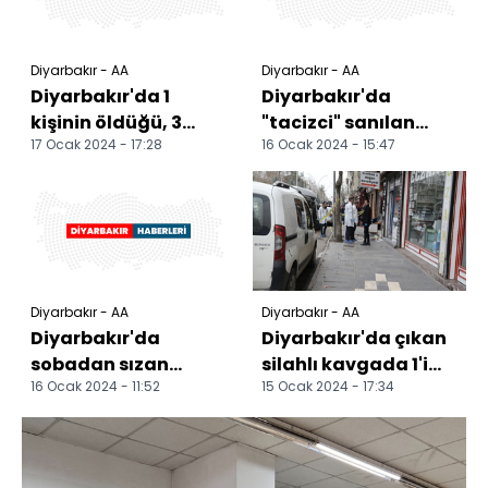
Diyarbakır - AA
Diyarbakır - AA
Diyarbakır'da 1
Diyarbakır'da
kişinin öldüğü, 3
"tacizci" sanılan
17 Ocak 2024 - 17:28
16 Ocak 2024 - 15:47
kişinin yaralandığı
kişinin
silahlı kavgayla ilgi...
öldürülmesiyle ilgili
6 sanığın yar...
Diyarbakır - AA
Diyarbakır - AA
Diyarbakır'da
Diyarbakır'da çıkan
sobadan sızan
silahlı kavgada 1'i
16 Ocak 2024 - 11:52
15 Ocak 2024 - 17:34
gazdan zehirlenen
ağır 4 kişi yaralandı
kadın tedavi
gördüğü hastaned...