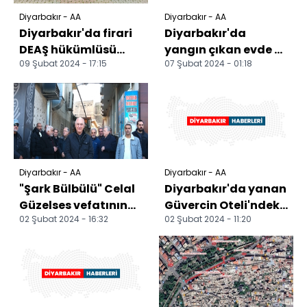
Diyarbakır - AA
Diyarbakır - AA
Diyarbakır'da firari
Diyarbakır'da
DEAŞ hükümlüsü
yangın çıkan evde 6
09 Şubat 2024 - 17:15
07 Şubat 2024 - 01:18
yakalandı
kişi dumandan
etkilendi
Diyarbakır - AA
Diyarbakır - AA
"Şark Bülbülü" Celal
Diyarbakır'da yanan
Güzelses vefatının
Güvercin Oteli'ndeki
02 Şubat 2024 - 16:32
02 Şubat 2024 - 11:20
65. yılında
çok sayıda güvercin
Diyarbakır'da anıldı
öldü