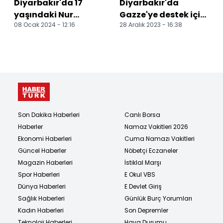
Diyarbakır'da 17
Diyarbakır'da
yaşındaki Nur
Gazze'ye destek için
08 Ocak 2024 - 12:16
28 Aralık 2023 - 16:38
Muhammed, bir
pedal çevirdiler
ayda hafız oldu
Son Dakika Haberleri
Canlı Borsa
Haberler
Namaz Vakitleri 2026
Ekonomi Haberleri
Cuma Namazı Vakitleri
Güncel Haberler
Nöbetçi Eczaneler
Magazin Haberleri
İstiklal Marşı
Spor Haberleri
E Okul VBS
Dünya Haberleri
E Devlet Giriş
Sağlık Haberleri
Günlük Burç Yorumları
Kadın Haberleri
Son Depremler
Teknoloji Haberleri
Hava Durumu