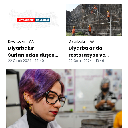
kavuştu
açılışı yapıldı
Diyarbakır - AA
Diyarbakır - AA
Diyarbakır
Diyarbakır'da
Surları'ndan düşen
restorasyon ve
22 Ocak 2024 - 18:49
22 Ocak 2024 - 13:46
genç kız yaralandı
kentsel dönüşüm
çalışmaları sürüyor