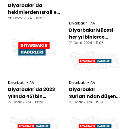
Diyarbakır'da
hekimlerden İsrail'e
20 Ocak 2024 - 16:56
karşı "sessiz
Diyarbakır - AA
yürüyüş"
Diyarbakır Müzesi
her yıl binlerce
19 Ocak 2024 - 11:06
ziyaretçiyi tarihte
yolculuğa çıkarıyor
Diyarbakır - AA
Diyarbakır - AA
Diyarbakır'da 2023
Diyarbakır
yılında 451 bin
Surları'ndan düşen
19 Ocak 2024 - 13:28
18 Ocak 2024 - 15:14
metrekare peyzaj
çocuk ağır yaralandı
çalışması yapıldı