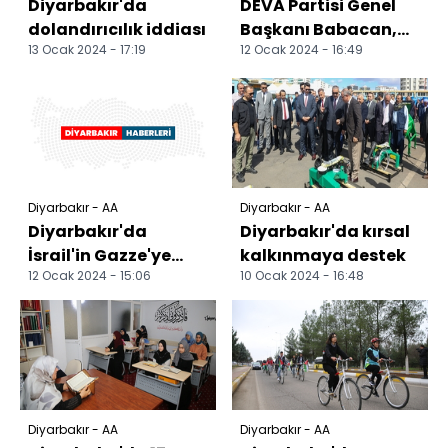
Diyarbakır'da
DEVA Partisi Genel
dolandırıcılık iddiası
Başkanı Babacan,
13 Ocak 2024 - 17:19
12 Ocak 2024 - 16:49
Diyarbakır'da
konuştu:
Diyarbakır - AA
Diyarbakır - AA
Diyarbakır'da
Diyarbakır'da kırsal
İsrail'in Gazze'ye
kalkınmaya destek
12 Ocak 2024 - 15:06
10 Ocak 2024 - 16:48
yönelik saldırıları
protesto edildi
Diyarbakır - AA
Diyarbakır - AA