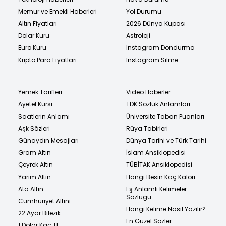
Memur ve Emekli Haberleri
Yol Durumu
Altın Fiyatları
2026 Dünya Kupası
Dolar Kuru
Astroloji
Euro Kuru
Instagram Dondurma
Kripto Para Fiyatları
Instagram Silme
Yemek Tarifleri
Video Haberler
Ayetel Kürsi
TDK Sözlük Anlamları
Saatlerin Anlamı
Üniversite Taban Puanları
Aşk Sözleri
Rüya Tabirleri
Günaydın Mesajları
Dünya Tarihi ve Türk Tarihi
Gram Altın
İslam Ansiklopedisi
Çeyrek Altın
TÜBİTAK Ansiklopedisi
Yarım Altın
Hangi Besin Kaç Kalori
Ata Altın
Eş Anlamlı Kelimeler
Sözlüğü
Cumhuriyet Altını
Hangi Kelime Nasıl Yazılır?
22 Ayar Bilezik
En Güzel Sözler
1 Dolar Kaç TL