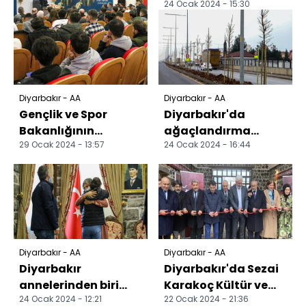
24 Ocak 2024 - 15:30
sürüyor
Diyarbakır - AA
Diyarbakır - AA
Gençlik ve Spor
Diyarbakır'da
Bakanlığının
ağaçlandırma
29 Ocak 2024 - 13:57
24 Ocak 2024 - 16:44
Diyarbakır'daki
çalışmaları sürüyor
tematik kış kampı
başladı
Diyarbakır - AA
Diyarbakır - AA
Diyarbakır
Diyarbakır'da Sezai
annelerinden biri
Karakoç Kültür ve
24 Ocak 2024 - 12:21
22 Ocak 2024 - 21:36
daha evladına
Edebiyat Evi'nin