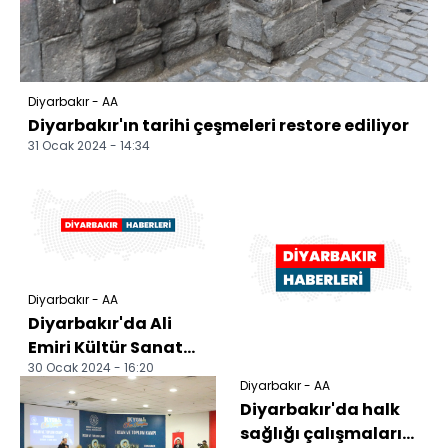
Diyarbakır - AA
Diyarbakır'ın tarihi çeşmeleri restore ediliyor
31 Ocak 2024 - 14:34
Diyarbakır - AA
Diyarbakır'da Ali
Emiri Kültür Sanat
30 Ocak 2024 - 16:20
Sezonu şubat ayı
Diyarbakır - AA
takvimi belirlendi
Diyarbakır'da halk
sağlığı çalışmaları