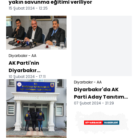
yakın savunma eğitimi veriliyor
15 Şubat 2024 - 12:25
Diyarbakır - AA
AK Parti'nin
Diyarbakır
10 Şubat 2024 - 17:11
Büyükşehir Belediye
Diyarbakır - AA
Başkan adayı
Diyarbakır'da AK
Bilden, basınla bu...
Parti Aday Tanıtım
07 Şubat 2024 - 21:29
Toplantısı
düzenlendi