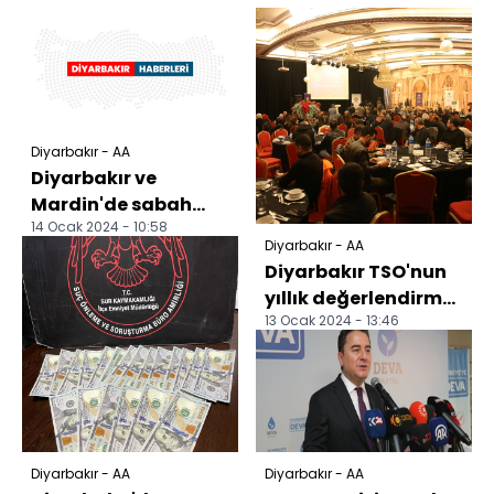
Diyarbakır - AA
Diyarbakır ve
Mardin'de sabah
14 Ocak 2024 - 10:58
namazında şehitler
Diyarbakır - AA
için dua edildi
Diyarbakır TSO'nun
yıllık değerlendirme
13 Ocak 2024 - 13:46
toplantısı yapıldı
Diyarbakır - AA
Diyarbakır - AA