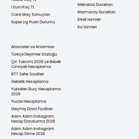
Metrobüs Durakları
1 Euro Kaç TL
Marmaray Durakları
Canlı Maç Sonuçları
Erkek İsimleri
Süper Lig Puan Durumu
Kız İsimleri
Atasözleri ve Anlamları
Türkçe Deyimler Sözlüğü
Çin Takvimi 2026 ve Bebek
Cinsiyeti Hesaplama
İETT Sefer Saatleri
Gebelik Hesaplama
Yükselen Burç Hesaplama
2026
Yüzde Hesaplama
Geçmiş Döviz Fiyatları
Adım Adım Instagram
Hesap Dondurma 2026
Adım Adım Instagram
Hesap Silme 2026