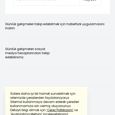
Günlük gelişmeleri takip edebilmek için habertürk uygulamasını
indirin
Günlük gelişmeleri sosyal
medya hesaplarından takip
edebilirsiniz.
Sizlere daha iyi bir hizmet sunabilmek için
sitemizde çerezlerden faydalanıyoruz.
Sitemizi kullanmaya devam ederek çerezleri
Powered by
Translate
kullanmamıza izin vermiş oluyorsunuz.
Detaylı bilgi almak için
‘Çerez Politikasını’
ve
‘Aydınlatma Metnini’
inceleyebilirsiniz.