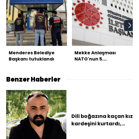
Menderes Belediye
Mekke Anlaşması
Başkanı tutuklandı
NATO'nun 5.
maddesiyle çelişmiyor
Benzer Haberler
Dili boğazına kaçan kız
kardeşini kurtardı,
kalp krizinden öldü