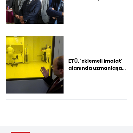
Türkiye'de eklemeli
imalat alanında
uzmanlaşan...
ETÜ, 'eklemeli imalat'
alanında uzmanlaşan
ilk üniversite oldu