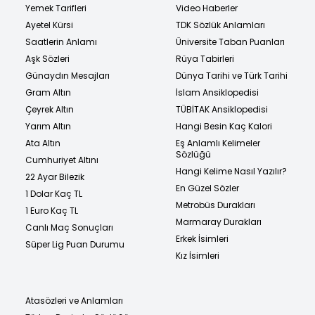
Yemek Tarifleri
Video Haberler
Ayetel Kürsi
TDK Sözlük Anlamları
Saatlerin Anlamı
Üniversite Taban Puanları
Aşk Sözleri
Rüya Tabirleri
Günaydın Mesajları
Dünya Tarihi ve Türk Tarihi
Gram Altın
İslam Ansiklopedisi
Çeyrek Altın
TÜBİTAK Ansiklopedisi
Yarım Altın
Hangi Besin Kaç Kalori
Ata Altın
Eş Anlamlı Kelimeler
Sözlüğü
Cumhuriyet Altını
Hangi Kelime Nasıl Yazılır?
22 Ayar Bilezik
En Güzel Sözler
1 Dolar Kaç TL
Metrobüs Durakları
1 Euro Kaç TL
Marmaray Durakları
Canlı Maç Sonuçları
Erkek İsimleri
Süper Lig Puan Durumu
Kız İsimleri
Atasözleri ve Anlamları