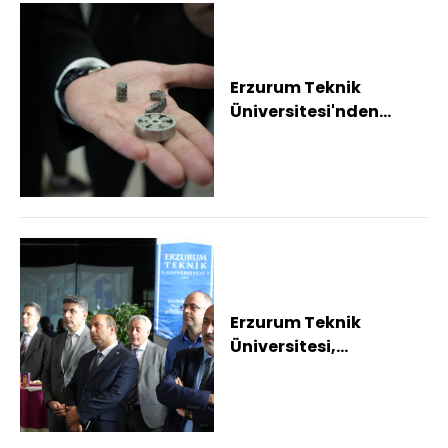
Erzurum Teknik
Üniversitesi'nden
sanayinin geleceğine
imza Üniversitede art...
Erzurum Teknik
Üniversitesi,
Türkiye'de eklemeli
imalat alanında
uzmanlaşan...