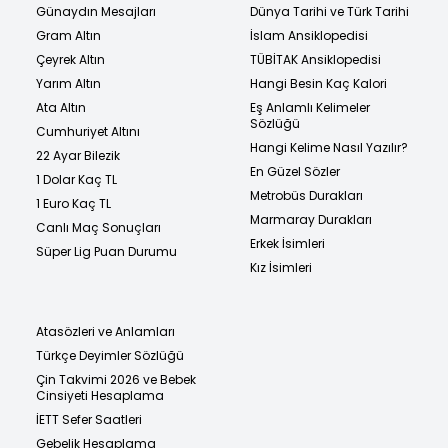
Günaydın Mesajları
Dünya Tarihi ve Türk Tarihi
Gram Altın
İslam Ansiklopedisi
Çeyrek Altın
TÜBİTAK Ansiklopedisi
Yarım Altın
Hangi Besin Kaç Kalori
Ata Altın
Eş Anlamlı Kelimeler
Sözlüğü
Cumhuriyet Altını
Hangi Kelime Nasıl Yazılır?
22 Ayar Bilezik
En Güzel Sözler
1 Dolar Kaç TL
Metrobüs Durakları
1 Euro Kaç TL
Marmaray Durakları
Canlı Maç Sonuçları
Erkek İsimleri
Süper Lig Puan Durumu
Kız İsimleri
Atasözleri ve Anlamları
Türkçe Deyimler Sözlüğü
Çin Takvimi 2026 ve Bebek
Cinsiyeti Hesaplama
İETT Sefer Saatleri
Gebelik Hesaplama