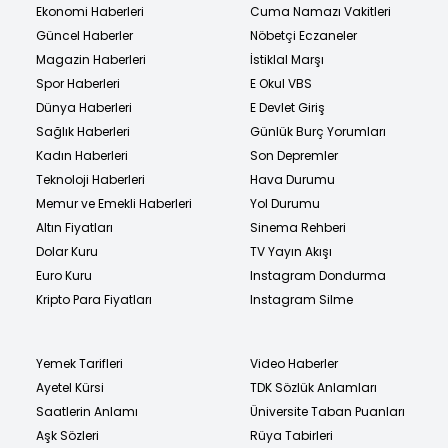
Ekonomi Haberleri
Cuma Namazı Vakitleri
Güncel Haberler
Nöbetçi Eczaneler
Magazin Haberleri
İstiklal Marşı
Spor Haberleri
E Okul VBS
Dünya Haberleri
E Devlet Giriş
Sağlık Haberleri
Günlük Burç Yorumları
Kadın Haberleri
Son Depremler
Teknoloji Haberleri
Hava Durumu
Memur ve Emekli Haberleri
Yol Durumu
Altın Fiyatları
Sinema Rehberi
Dolar Kuru
TV Yayın Akışı
Euro Kuru
Instagram Dondurma
Kripto Para Fiyatları
Instagram Silme
Yemek Tarifleri
Video Haberler
Ayetel Kürsi
TDK Sözlük Anlamları
Saatlerin Anlamı
Üniversite Taban Puanları
Aşk Sözleri
Rüya Tabirleri