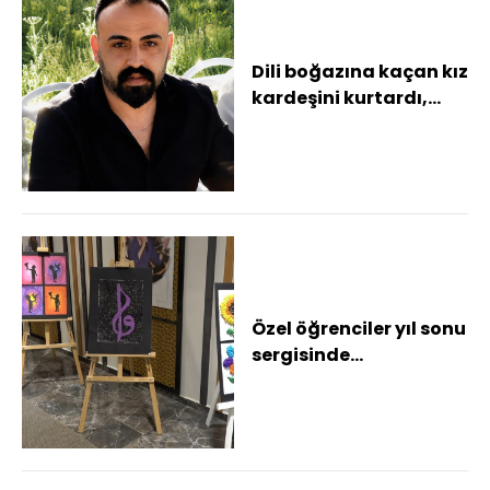
Dili boğazına kaçan kız
kardeşini kurtardı,
kalp krizinden öldü
Özel öğrenciler yıl sonu
sergisinde
yeteneklerini sergiledi