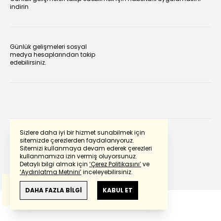
indirin
Günlük gelişmeleri sosyal
medya hesaplarından takip
edebilirsiniz.
Sizlere daha iyi bir hizmet sunabilmek için
sitemizde çerezlerden faydalanıyoruz.
Sitemizi kullanmaya devam ederek çerezleri
Powered by
Translate
kullanmamıza izin vermiş oluyorsunuz.
Detaylı bilgi almak için
‘Çerez Politikasını’
ve
‘Aydınlatma Metnini’
inceleyebilirsiniz.
Bu çeviride
Google Translete
kullanılmıştır.
Anlam ve çeviri hatalarından
haberturk.com
DAHA FAZLA BİLGİ
KABUL ET
sorumlu değildir.