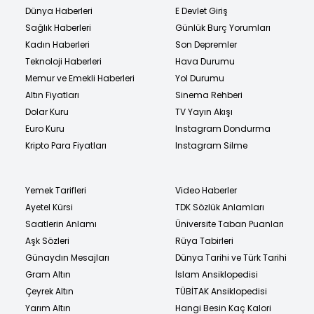
Dünya Haberleri
E Devlet Giriş
Sağlık Haberleri
Günlük Burç Yorumları
Kadın Haberleri
Son Depremler
Teknoloji Haberleri
Hava Durumu
Memur ve Emekli Haberleri
Yol Durumu
Altın Fiyatları
Sinema Rehberi
Dolar Kuru
TV Yayın Akışı
Euro Kuru
Instagram Dondurma
Kripto Para Fiyatları
Instagram Silme
Yemek Tarifleri
Video Haberler
Ayetel Kürsi
TDK Sözlük Anlamları
Saatlerin Anlamı
Üniversite Taban Puanları
Aşk Sözleri
Rüya Tabirleri
Günaydın Mesajları
Dünya Tarihi ve Türk Tarihi
Gram Altın
İslam Ansiklopedisi
Çeyrek Altın
TÜBİTAK Ansiklopedisi
Yarım Altın
Hangi Besin Kaç Kalori