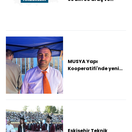
sürücü denetlendi
MUSYA Yapı
Kooperatifi'nde yeni
başkan Harun Kanmaz
oldu
Eskişehir Teknik