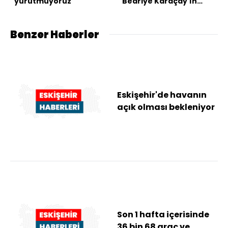
yürütmüyoruz
Bedriye Karaçay'ın
katilinden kan
donduran itiraf!
Benzer Haberler
Eskişehir'de havanın
açık olması bekleniyor
Son 1 hafta içerisinde
36 bin 68 araç ve