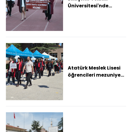
Üniversitesi'nde
mezuniyet töreni
düzenlendi
Atatürk Meslek Lisesi
öğrencileri mezuniyet
sevinci yaşadı Okul
Müdürü İlke...