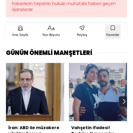
haberlerin hepsinin hukuki muhatabı haberi geçen
ajanslardır.
Ana Sayfa
Yazı Boyutu
Paylaş
Favoriler
GÜNÜN ÖNEMLİ MANŞETLERİ
İran: ABD ile müzakere
Vahşetin ifadesi!