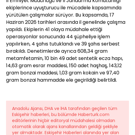
İl Emniyet Müdürlüğü ve İl Jandarma Komutanlığı
ekiplerince uyuşturucu ile mücadele kapsamında
yürütülen çalışmalar sürüyor. Bu kapsamda, 17
Haziran 2026 tarihleri arasında il genelinde çalışma
yapıldı. Ekiplerin 41 olaya müdahale ettiği
operasyonlar sonucunda 44 şüpheliye işlem
yapılırken, 4 şahıs tutuklandı ve 39 şahıs serbest
bırakıldı. Denetimlerde ayrıca 608,34 gram
metamfetamin, 10 bin 49 adet sentetik ecza hapı,
14,63 gram esrar maddesi, 150 adet haşhaş, 143,12
gram bonzai maddesi, 1,03 gram kokain ve 97,40
gram bonzai hammadde ele geçirildiği belirtildi.
Anadolu Ajansı, DHA ve İHA tarafından geçilen tüm
Eskişehir haberleri, bu bölümde Haberturk.com
editörlerinin hiçbir editoryal müdahalesi olmadan
otomatik olarak ajans kanallarından geldiği şekliyle
yer almaktadır. Eskişehir Haberleri alanında yer alan