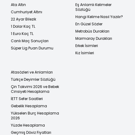
Ata Altın
Eş Anlamlı Kelimeler
Sözlüğü
Cumhuriyet Altını
Hangi Kelime Nasıl Yazılır?
22 Ayar Bilezik
En Güzel Sözler
1 Dolar Kaç TL
Metrobüs Durakları
1 Euro Kaç TL
Marmaray Durakları
Canlı Maç Sonuçları
Erkek İsimleri
Süper Lig Puan Durumu
Kız İsimleri
Atasözleri ve Anlamları
Türkçe Deyimler Sözlüğü
Çin Takvimi 2026 ve Bebek
Cinsiyeti Hesaplama
İETT Sefer Saatleri
Gebelik Hesaplama
Yükselen Burç Hesaplama
2026
Yüzde Hesaplama
Geçmiş Döviz Fiyatları