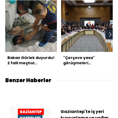
Bakan Gürlek duyurdu!
"Çerçeve yasa"
2 faili meçhul
görüşmeleri
aydınlatıldı
tamamlandı
Benzer Haberler
Gaziantep'te iş yeri
kurşunlama ve yağma