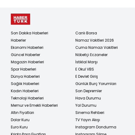
Son Dakika Haberleri
Canlı Borsa
Haberler
Namaz Vakitleri 2026
Ekonomi Haberleri
Cuma Namazı Vakitleri
Güncel Haberler
Nöbetçi Eczaneler
Magazin Haberleri
İstiklal Marşı
Spor Haberleri
E Okul VBS
Dünya Haberleri
E Devlet Giriş
Sağlık Haberleri
Günlük Burç Yorumları
Kadın Haberleri
Son Depremler
Teknoloji Haberleri
Hava Durumu
Memur ve Emekli Haberleri
Yol Durumu
Altın Fiyatları
Sinema Rehberi
Dolar Kuru
TV Yayın Akışı
Euro Kuru
Instagram Dondurma
Kripto Para Fiyatları
Instagram Silme