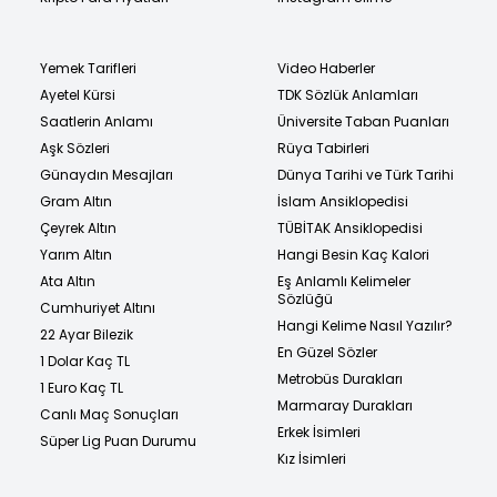
Yemek Tarifleri
Video Haberler
Ayetel Kürsi
TDK Sözlük Anlamları
Saatlerin Anlamı
Üniversite Taban Puanları
Aşk Sözleri
Rüya Tabirleri
Günaydın Mesajları
Dünya Tarihi ve Türk Tarihi
Gram Altın
İslam Ansiklopedisi
Çeyrek Altın
TÜBİTAK Ansiklopedisi
Yarım Altın
Hangi Besin Kaç Kalori
Ata Altın
Eş Anlamlı Kelimeler
Sözlüğü
Cumhuriyet Altını
Hangi Kelime Nasıl Yazılır?
22 Ayar Bilezik
En Güzel Sözler
1 Dolar Kaç TL
Metrobüs Durakları
1 Euro Kaç TL
Marmaray Durakları
Canlı Maç Sonuçları
Erkek İsimleri
Süper Lig Puan Durumu
Kız İsimleri