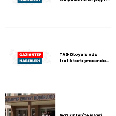
olayına karışan 2
şüpheli tutuklan...
TAG Otoyolu'nda
trafik tartışmasında
saldırı amacıyla
araçtan inen
sürücüye...
Gaziantep'te iş yeri