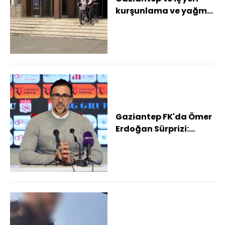
kurşunlama ve yağma
şüphelisi 2 şahıs
tutuklandı
Gaziantep FK'da Ömer
Erdoğan Sürprizi:
Bursaspor ve Erokspor
da devrede