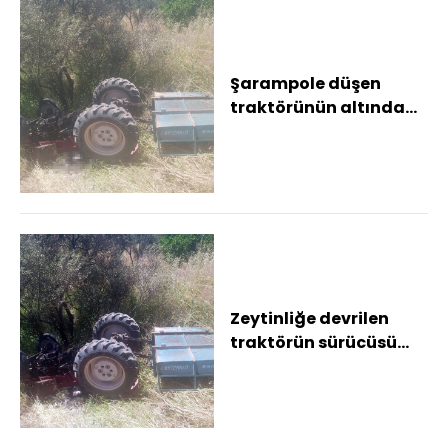
Şarampole düşen
traktörünün altında
hayatını kaybetti
Zeytinliğe devrilen
traktörün sürücüsü
öldü