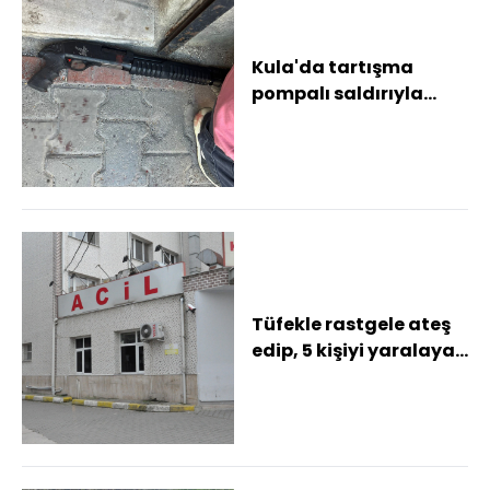
Kula'da tartışma
pompalı saldırıyla
bitti: 2 yaralı, 2 gözaltı
Kahvehane ön...
Tüfekle rastgele ateş
edip, 5 kişiyi yaralayan
şüpheli tutuklandı