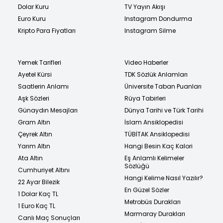
Dolar Kuru
TV Yayın Akışı
Euro Kuru
Instagram Dondurma
Kripto Para Fiyatları
Instagram Silme
Yemek Tarifleri
Video Haberler
Ayetel Kürsi
TDK Sözlük Anlamları
Saatlerin Anlamı
Üniversite Taban Puanları
Aşk Sözleri
Rüya Tabirleri
Günaydın Mesajları
Dünya Tarihi ve Türk Tarihi
Gram Altın
İslam Ansiklopedisi
Çeyrek Altın
TÜBİTAK Ansiklopedisi
Yarım Altın
Hangi Besin Kaç Kalori
Ata Altın
Eş Anlamlı Kelimeler
Sözlüğü
Cumhuriyet Altını
Hangi Kelime Nasıl Yazılır?
22 Ayar Bilezik
En Güzel Sözler
1 Dolar Kaç TL
Metrobüs Durakları
1 Euro Kaç TL
Marmaray Durakları
Canlı Maç Sonuçları