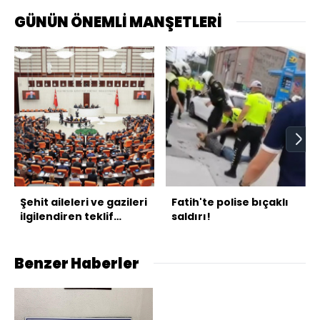
GÜNÜN ÖNEMLİ MANŞETLERİ
Şehit aileleri ve gazileri
Fatih'te polise bıçaklı
ilgilendiren teklif
saldırı!
yasalaştı
Benzer Haberler