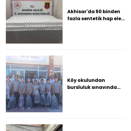
Akhisar'da 50 binden
fazla sentetik hap ele
geçirildi
Köy okulundan
bursluluk sınavında
büyük başarı