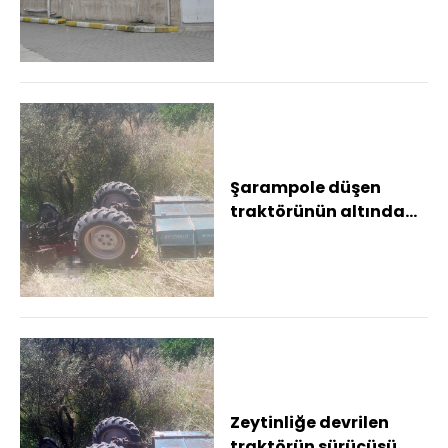
şüpheli tutuklandı
Şarampole düşen
traktörünün altında
hayatını kaybetti
Zeytinliğe devrilen
traktörün sürücüsü