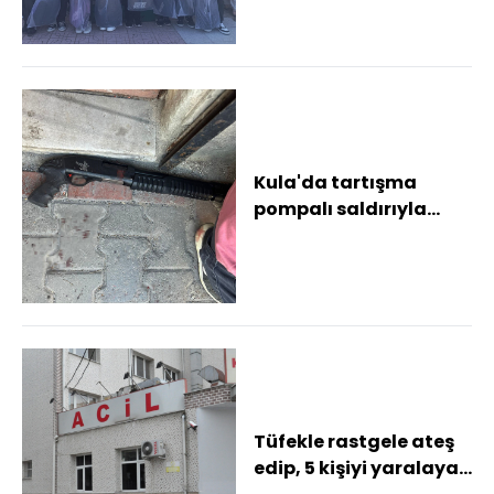
Kula'da tartışma
pompalı saldırıyla
bitti: 2 yaralı, 2 gözaltı
Kahvehane ön...
Tüfekle rastgele ateş
edip, 5 kişiyi yaralayan