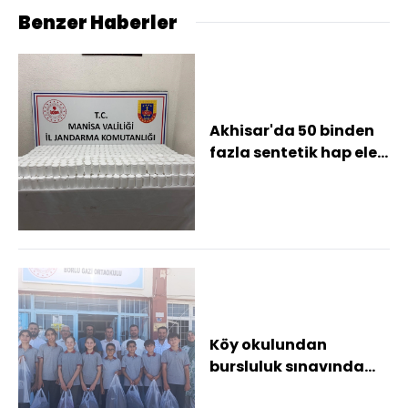
Benzer Haberler
Akhisar'da 50 binden
fazla sentetik hap ele
geçirildi
Köy okulundan
bursluluk sınavında
büyük başarı