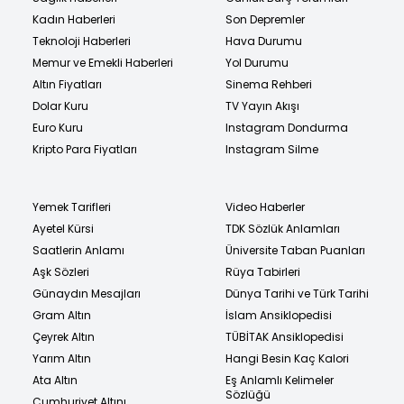
Kadın Haberleri
Son Depremler
Teknoloji Haberleri
Hava Durumu
Memur ve Emekli Haberleri
Yol Durumu
Altın Fiyatları
Sinema Rehberi
Dolar Kuru
TV Yayın Akışı
Euro Kuru
Instagram Dondurma
Kripto Para Fiyatları
Instagram Silme
Yemek Tarifleri
Video Haberler
Ayetel Kürsi
TDK Sözlük Anlamları
Saatlerin Anlamı
Üniversite Taban Puanları
Aşk Sözleri
Rüya Tabirleri
Günaydın Mesajları
Dünya Tarihi ve Türk Tarihi
Gram Altın
İslam Ansiklopedisi
Çeyrek Altın
TÜBİTAK Ansiklopedisi
Yarım Altın
Hangi Besin Kaç Kalori
Ata Altın
Eş Anlamlı Kelimeler
Sözlüğü
Cumhuriyet Altını