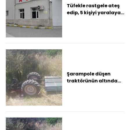
Tüfekle rastgele ateş
edip, 5 kişiyi yaralayan
şüpheli tutuklandı
Şarampole düşen
traktörünün altında
hayatını kaybetti