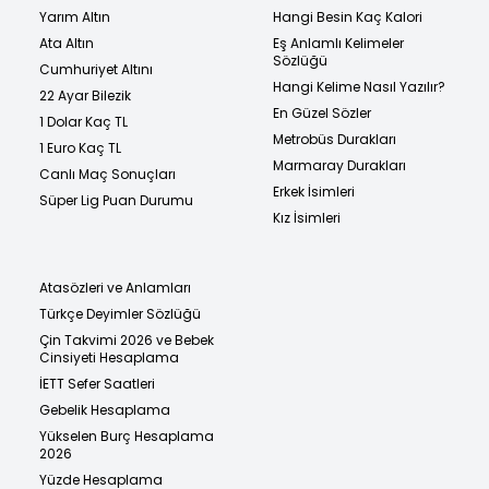
Yarım Altın
Hangi Besin Kaç Kalori
Ata Altın
Eş Anlamlı Kelimeler
Sözlüğü
Cumhuriyet Altını
Hangi Kelime Nasıl Yazılır?
22 Ayar Bilezik
En Güzel Sözler
1 Dolar Kaç TL
Metrobüs Durakları
1 Euro Kaç TL
Marmaray Durakları
Canlı Maç Sonuçları
Erkek İsimleri
Süper Lig Puan Durumu
Kız İsimleri
Atasözleri ve Anlamları
Türkçe Deyimler Sözlüğü
Çin Takvimi 2026 ve Bebek
Cinsiyeti Hesaplama
İETT Sefer Saatleri
Gebelik Hesaplama
Yükselen Burç Hesaplama
2026
Yüzde Hesaplama