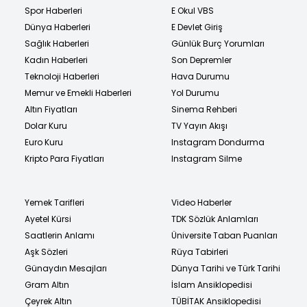
Spor Haberleri
E Okul VBS
Dünya Haberleri
E Devlet Giriş
Sağlık Haberleri
Günlük Burç Yorumları
Kadın Haberleri
Son Depremler
Teknoloji Haberleri
Hava Durumu
Memur ve Emekli Haberleri
Yol Durumu
Altın Fiyatları
Sinema Rehberi
Dolar Kuru
TV Yayın Akışı
Euro Kuru
Instagram Dondurma
Kripto Para Fiyatları
Instagram Silme
Yemek Tarifleri
Video Haberler
Ayetel Kürsi
TDK Sözlük Anlamları
Saatlerin Anlamı
Üniversite Taban Puanları
Aşk Sözleri
Rüya Tabirleri
Günaydın Mesajları
Dünya Tarihi ve Türk Tarihi
Gram Altın
İslam Ansiklopedisi
Çeyrek Altın
TÜBİTAK Ansiklopedisi