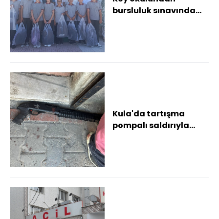
bursluluk sınavında
büyük başarı
Kula'da tartışma
pompalı saldırıyla
bitti: 2 yaralı, 2 gözaltı
Kahvehane ön...