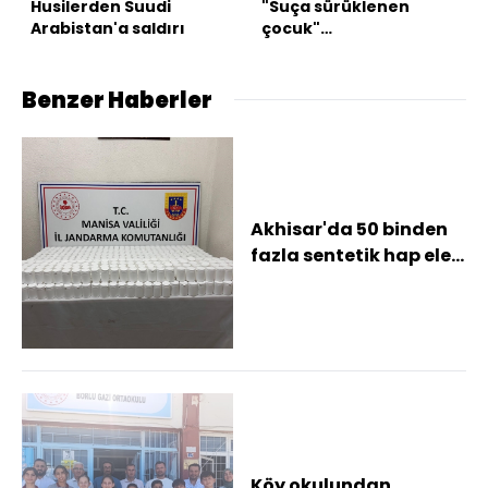
Husilerden Suudi
"Suça sürüklenen
Arabistan'a saldırı
çocuk"
düzenlemesinde 2
madde kabul edildi
Benzer Haberler
Akhisar'da 50 binden
fazla sentetik hap ele
geçirildi
Köy okulundan