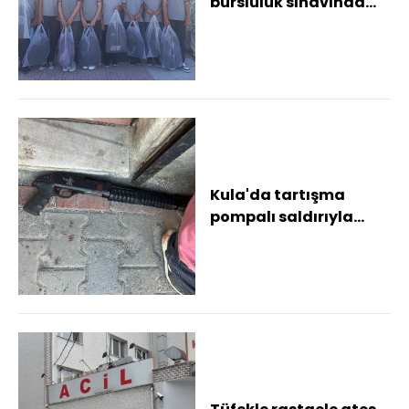
bursluluk sınavında
büyük başarı
Kula'da tartışma
pompalı saldırıyla
bitti: 2 yaralı, 2 gözaltı
Kahvehane ön...