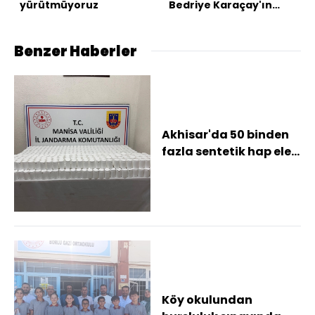
yürütmüyoruz
Bedriye Karaçay'ın
katilinden kan
donduran itiraf!
Benzer Haberler
Akhisar'da 50 binden
fazla sentetik hap ele
geçirildi
Köy okulundan