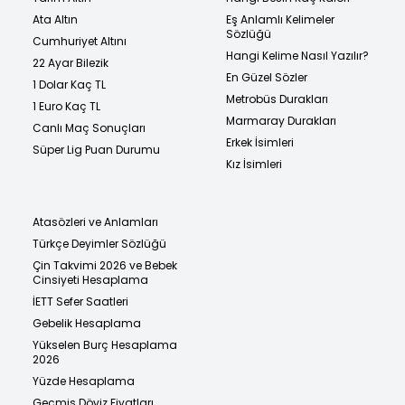
Ata Altın
Eş Anlamlı Kelimeler
Sözlüğü
Cumhuriyet Altını
Hangi Kelime Nasıl Yazılır?
22 Ayar Bilezik
En Güzel Sözler
1 Dolar Kaç TL
Metrobüs Durakları
1 Euro Kaç TL
Marmaray Durakları
Canlı Maç Sonuçları
Erkek İsimleri
Süper Lig Puan Durumu
Kız İsimleri
Atasözleri ve Anlamları
Türkçe Deyimler Sözlüğü
Çin Takvimi 2026 ve Bebek
Cinsiyeti Hesaplama
İETT Sefer Saatleri
Gebelik Hesaplama
Yükselen Burç Hesaplama
2026
Yüzde Hesaplama
Geçmiş Döviz Fiyatları