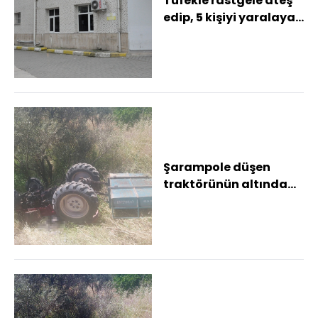
Tüfekle rastgele ateş
edip, 5 kişiyi yaralayan
şüpheli tutuklandı
Şarampole düşen
traktörünün altında
hayatını kaybetti