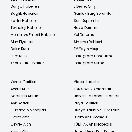
Dünya Haberleri
E Devlet Giriş
Sağlık Haberleri
Günlük Burç Yorumları
Kadın Haberleri
Son Depremler
Teknoloji Haberleri
Hava Durumu
Memur ve Emekli Haberleri
Yol Durumu
Altın Fiyatları
Sinema Rehberi
Dolar Kuru
TV Yayın Akışı
Euro Kuru
Instagram Dondurma
Kripto Para Fiyatları
Instagram Silme
Yemek Tarifleri
Video Haberler
Ayetel Kürsi
TDK Sözlük Anlamları
Saatlerin Anlamı
Üniversite Taban Puanları
Aşk Sözleri
Rüya Tabirleri
Günaydın Mesajları
Dünya Tarihi ve Türk Tarihi
Gram Altın
İslam Ansiklopedisi
Çeyrek Altın
TÜBİTAK Ansiklopedisi
Yarım Altın
Hangi Besin Kaç Kalori