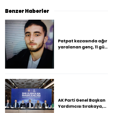
madde kabul edildi
Benzer Haberler
Patpat kazasında ağır
yaralanan genç, 11 gün
sonra hayatını
kaybetti
AK Parti Genel Başkan
Yardımcısı Sırakaya,
Ordu'da konuştu: