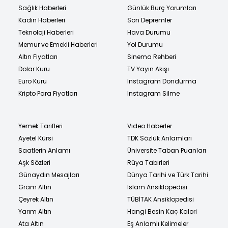
Sağlık Haberleri
Günlük Burç Yorumları
Kadın Haberleri
Son Depremler
Teknoloji Haberleri
Hava Durumu
Memur ve Emekli Haberleri
Yol Durumu
Altın Fiyatları
Sinema Rehberi
Dolar Kuru
TV Yayın Akışı
Euro Kuru
Instagram Dondurma
Kripto Para Fiyatları
Instagram Silme
Yemek Tarifleri
Video Haberler
Ayetel Kürsi
TDK Sözlük Anlamları
Saatlerin Anlamı
Üniversite Taban Puanları
Aşk Sözleri
Rüya Tabirleri
Günaydın Mesajları
Dünya Tarihi ve Türk Tarihi
Gram Altın
İslam Ansiklopedisi
Çeyrek Altın
TÜBİTAK Ansiklopedisi
Yarım Altın
Hangi Besin Kaç Kalori
Ata Altın
Eş Anlamlı Kelimeler