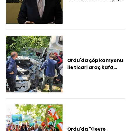
Ordu'da konuştu:
Ordu'da çöp kamyonu
ile ticari araç kafa
kafaya çarpıştı: 1
yaralı
Ordu'da "Çevre