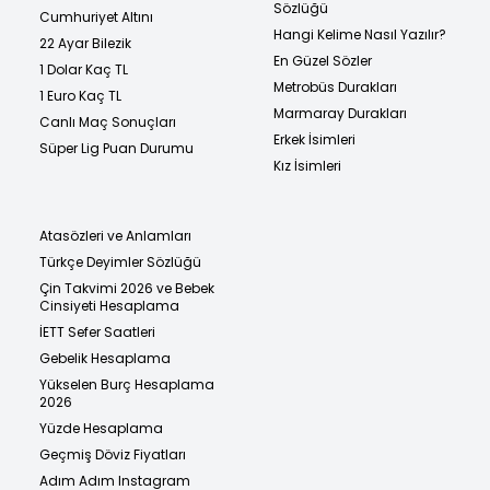
Sözlüğü
Cumhuriyet Altını
Hangi Kelime Nasıl Yazılır?
22 Ayar Bilezik
En Güzel Sözler
1 Dolar Kaç TL
Metrobüs Durakları
1 Euro Kaç TL
Marmaray Durakları
Canlı Maç Sonuçları
Erkek İsimleri
Süper Lig Puan Durumu
Kız İsimleri
Atasözleri ve Anlamları
Türkçe Deyimler Sözlüğü
Çin Takvimi 2026 ve Bebek
Cinsiyeti Hesaplama
İETT Sefer Saatleri
Gebelik Hesaplama
Yükselen Burç Hesaplama
2026
Yüzde Hesaplama
Geçmiş Döviz Fiyatları
Adım Adım Instagram