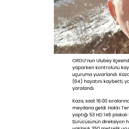
ORDU’nun Ulubey ilçesi
yaparken kontrolünü kayb
uçuruma yuvarlandı. Kaz
(64) hayatını kaybetti, y
yaralandı.
Kaza, saat 16.00 sıraları
meydana geldi. Hakkı Te
yaptığı 53 HD 148 plakal
Sürücüsünün direksiyon h
yaklaşık 350 metrelik u