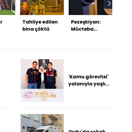
r
Tahliye edilen
Pezeşkiyan:
"For
bina çöktü
Mücteba
trans
Hamaney'le
off'a
iletişim
yeti
kurmak çok zor
'Kamu görevlisi'
yalanıyla yaşlı
ık
kadını 1 milyon
lira dolandırdı
Dolandırıc...
Ordu'da sokak