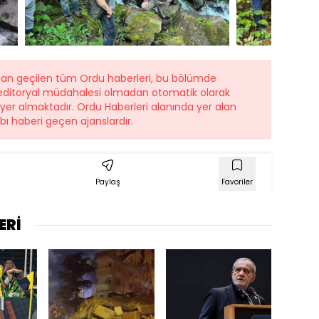
ndan geçilen tüm Ordu haberleri, bu bölümde
r editoryal müdahalesi olmadan otomatik olarak
e yer almaktadır. Ordu Haberleri alanında yer alan
ı haberi geçen ajanslardır.
Paylaş
Favoriler
ERİ