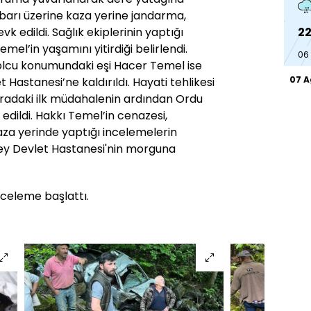
ihbarı üzerine kaza yerine jandarma,
22
evk edildi. Sağlık ekiplerinin yaptığı
mel’in yaşamını yitirdiği belirlendi.
06
olcu konumundaki eşi Hacer Temel ise
07 
Hastanesi’ne kaldırıldı. Hayati tehlikesi
radaki ilk müdahalenin ardından Ordu
edildi. Hakkı Temel’in cenazesi,
aza yerinde yaptığı incelemelerin
bey Devlet Hastanesi'nin morguna
nceleme başlattı.