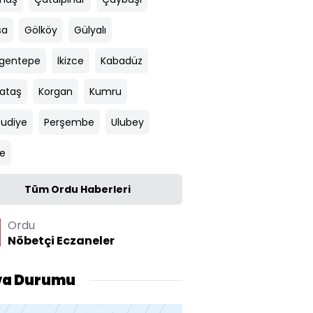
sa
Gölköy
Gülyalı
gentepe
İkizce
Kabadüz
ataş
Korgan
Kumru
udiye
Perşembe
Ulubey
e
Tüm Ordu Haberleri
Ordu
Nöbetçi Eczaneler
va Durumu