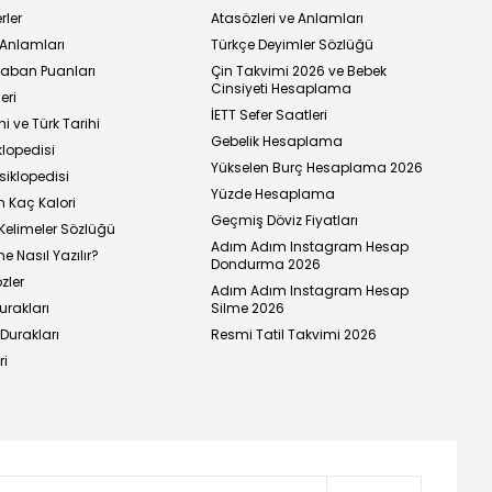
rler
Atasözleri ve Anlamları
 Anlamları
Türkçe Deyimler Sözlüğü
 Taban Puanları
Çin Takvimi 2026 ve Bebek
Cinsiyeti Hesaplama
eri
İETT Sefer Saatleri
i ve Türk Tarihi
Gebelik Hesaplama
klopedisi
Yükselen Burç Hesaplama 2026
siklopedisi
Yüzde Hesaplama
n Kaç Kalori
Geçmiş Döviz Fiyatları
Kelimeler Sözlüğü
Adım Adım Instagram Hesap
e Nasıl Yazılır?
Dondurma 2026
zler
Adım Adım Instagram Hesap
urakları
Silme 2026
urakları
Resmi Tatil Takvimi 2026
ri