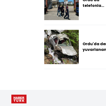
telefonla
dolandırıcıl
zanlısı
tutuklandı
Ordu'da de
yuvarlana
kamyonette
kişi öldü, 1 k
yaralandı