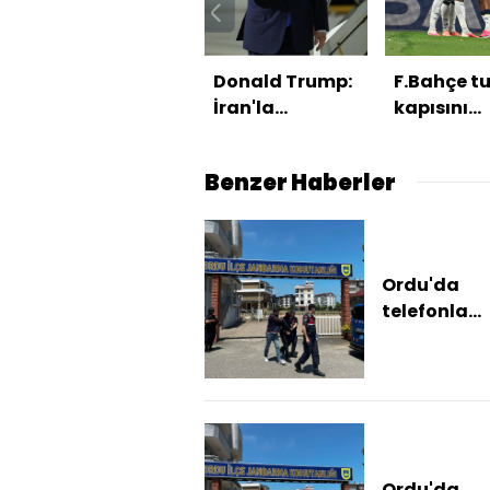
Donald Trump:
F.Bahçe tu
İran'la
kapısını
anlaşmayı
araladı!
tercih ederim
Benzer Haberler
Ordu'da
telefonla
dolandırıcıl
şüphelisi
yakalandı
Ordu'da