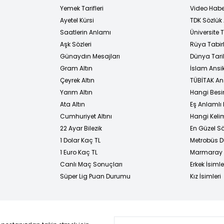
Yemek Tarifleri
Video Habe
Ayetel Kürsi
TDK Sözlük
i
Saatlerin Anlamı
Üniversite
Aşk Sözleri
Rüya Tabirl
Günaydın Mesajları
Dünya Tarih
Gram Altın
İslam Ansi
Çeyrek Altın
TÜBİTAK An
Yarım Altın
Hangi Besi
Ata Altın
Eş Anlamlı 
Cumhuriyet Altını
Hangi Kelim
22 Ayar Bilezik
En Güzel Sö
1 Dolar Kaç TL
Metrobüs D
1 Euro Kaç TL
Marmaray D
Canlı Maç Sonuçları
Erkek İsimle
Süper Lig Puan Durumu
Kız İsimleri