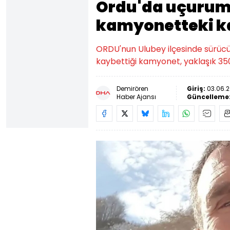
Ordu'da uçurum
kamyonetteki ka
ORDU'nun Ulubey ilçesinde sürü
kaybettiği kamyonet, yaklaşık 35
Demirören
Giriş:
03.06.2
Haber Ajansı
Güncelleme