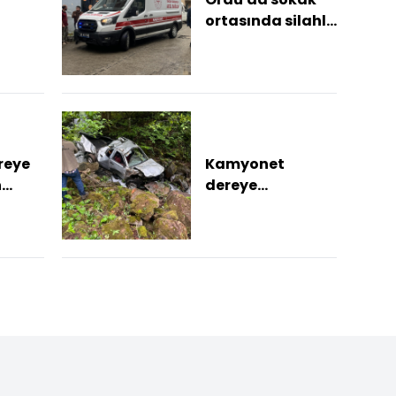
ortasında silahlı
ık
saldırı: 1 yaralı
reye
Kamyonet
n
dereye
ki 1
yuvarlandı: 1 ölü,
işi
1 yaralı