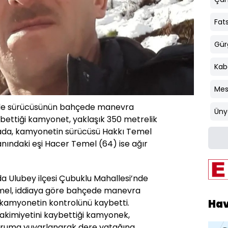
Fat
Gür
Kab
Mes
nde sürücüsünün bahçede manevra
Üny
ettiği kamyonet, yaklaşık 350 metrelik
ada, kamyonetin sürücüsü Hakkı Temel
anındaki eşi Hacer Temel (64) ise ağır
nda Ulubey ilçesi Çubuklu Mahallesi’nde
mel, iddiaya göre bahçede manevra
Ha
ı kamyonetin kontrolünü kaybetti.
akimiyetini kaybettiği kamyonek,
çuruma yuvarlanarak dere yatağına