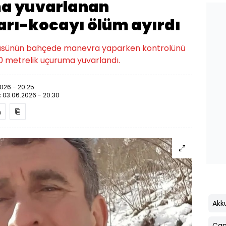
a yuvarlanan
rı-kocayı ölüm ayırdı
cüsünün bahçede manevra yaparken kontrolünü
0 metrelik uçuruma yuvarlandı.
026 - 20:25
:
03.06.2026 - 20:30
Akk
Ça