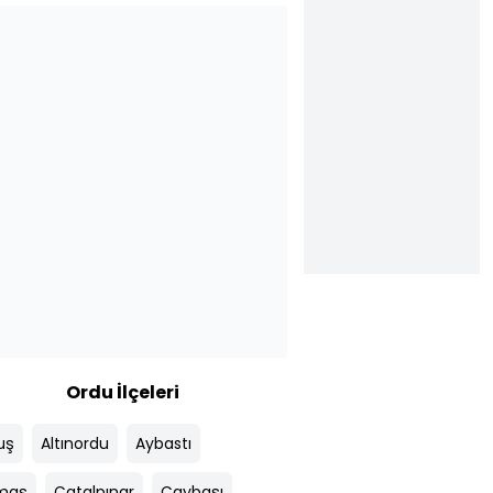
Ordu İlçeleri
uş
Altınordu
Aybastı
maş
Çatalpınar
Çaybaşı