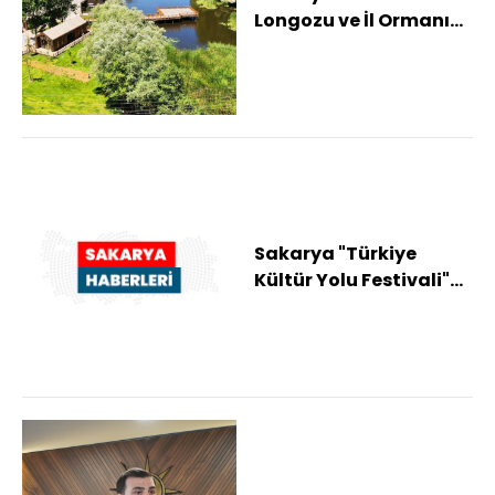
Longozu ve İl Ormanı
Tabiat Parkı
bayramda 24 bin ziya...
Sakarya "Türkiye
Kültür Yolu Festivali"ne
ev sahipliği yapacak