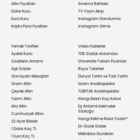
Altın Fiyatları
Sinema Rehberi
Dolar Kuru
TV Yayın Akışı
Euro Kuru
Instagram Dondurma
Kripto Para Fiyatları
Instagram Silme
Yemek Tarifleri
Video Haberler
Ayetel Kürsi
TDK Sözlük Anlamları
Saatlerin Anlamı
Üniversite Taban Puanları
Aşk Sözleri
Rüya Tabirleri
Günaydın Mesajları
Dünya Tarihi ve Türk Tarihi
Gram Altın
İslam Ansiklopedisi
Çeyrek Altın
TÜBİTAK Ansiklopedisi
Yarım Altın
Hangi Besin Kaç Kalori
Ata Altın
Eş Anlamlı Kelimeler
Sözlüğü
Cumhuriyet Altını
Hangi Kelime Nasıl Yazılır?
22 Ayar Bilezik
En Güzel Sözler
1 Dolar Kaç TL
Metrobüs Durakları
1 Euro Kaç TL