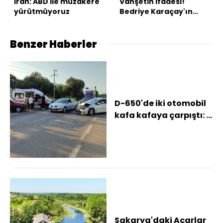
İran: ABD ile müzakere
Vahşetin ifadesi!
yürütmüyoruz
Bedriye Karaçay'ın
katilinden kan
donduran itiraf!
Benzer Haberler
D-650'de iki otomobil
kafa kafaya çarpıştı: 1
yaralı
Sakarya'daki Acarlar