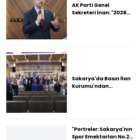
AK Parti Genel
Sekreteri İnan: "2028
yılında çok tarihi bir
zaferi tekrar e...
Sakarya'da Basın İlan
Kurumu'ndan
gazetecilere önemli
eğitim
"Portreler: Sakarya'nın
Spor Emektarları No.2"