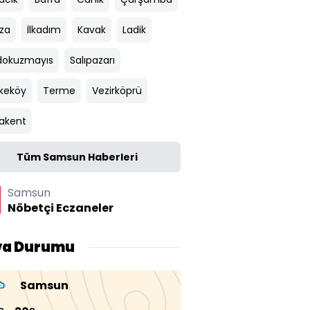
za
İlkadım
Kavak
Ladik
okuzmayıs
Salıpazarı
keköy
Terme
Vezirköprü
akent
Tüm Samsun Haberleri
Samsun
Nöbetçi Eczaneler
va Durumu
Samsun