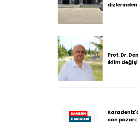
dizlerinden
tabancayl
vurdu
Prof. Dr. De
İklim değişi
artık gelec
değil, bug
belediyec...
Karadeniz'
can pazarı: 
boğulma
tehlikesi ge