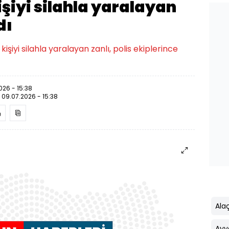
şiyi silahla yaralayan
dı
şiyi silahla yaralayan zanlı, polis ekiplerince
026 - 15:38
:
09.07.2026 - 15:38
Ala
Ayv