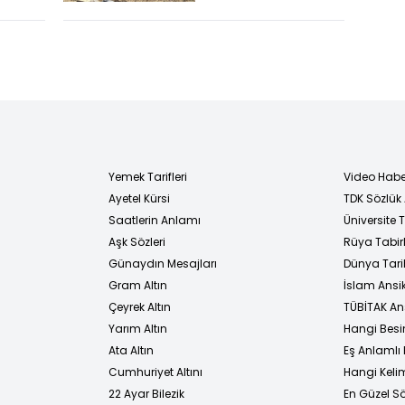
u kr...
yaralandı
Yemek Tarifleri
Video Habe
Ayetel Kürsi
TDK Sözlük
i
Saatlerin Anlamı
Üniversite
Aşk Sözleri
Rüya Tabirl
Günaydın Mesajları
Dünya Tarih
Gram Altın
İslam Ansi
Çeyrek Altın
TÜBİTAK An
Yarım Altın
Hangi Besi
Ata Altın
Eş Anlamlı 
Cumhuriyet Altını
Hangi Kelim
22 Ayar Bilezik
En Güzel Sö