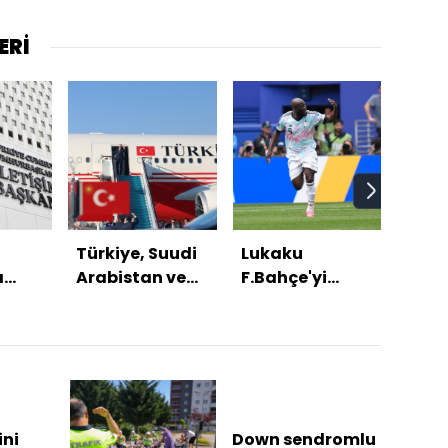
ERİ
Türkiye, Suudi
Lukaku
Mek
ı
Arabistan ve
F.Bahçe'yi
Anla
5.
Pakistan'dan
beğendi!
nasıl
le
üçlü savunma
buld
r
anlaşması
ini
Down sendromlu