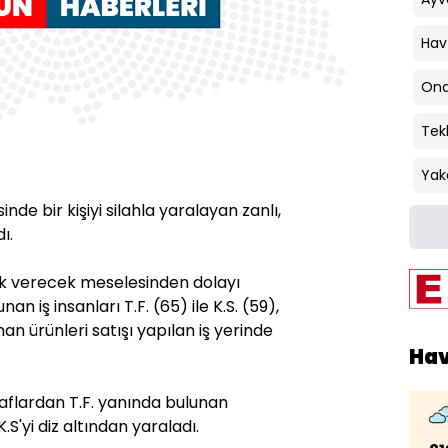
Hav
Ond
Tek
Yak
de bir kişiyi silahla yaralayan zanlı,
ı.
cak verecek meselesinden dolayı
n iş insanları T.F. (65) ile K.S. (59),
an ürünleri satışı yapılan iş yerinde
Ha
flardan T.F. yanında bulunan
S'yi diz altından yaraladı.