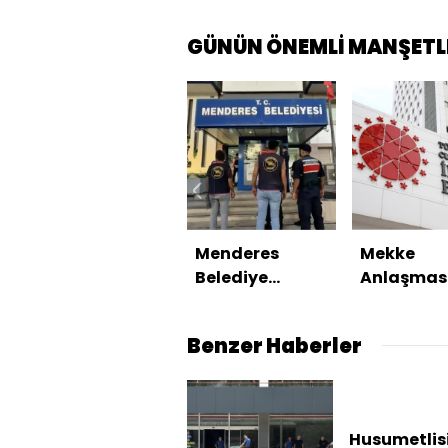
GÜNÜN ÖNEMLİ MANŞETL
Menderes
Mekke
Belediye
Anlaşmas
Başkanı
NATO'nun 
tutuklandı
maddesiy
Benzer Haberler
çelişmiyo
Husumetlis