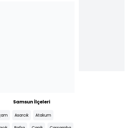
Samsun İlçeleri
çam
Asarcık
Atakum
acık
Bafra
Canik
Çarşamba