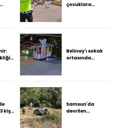
çocuklara
a
uygulamalı
trafik eğitimi
İlkadım Belediye
Başkanı...
mir:
Belinay'ı sokak
kliği
ortasında
eğin
darbeden 2
ünün
sanığa 1 yıl 1 ay
hapis
de
Samsun'da
3 kişi
devrilen
traktörden
çirdi,
atlayan sürücü