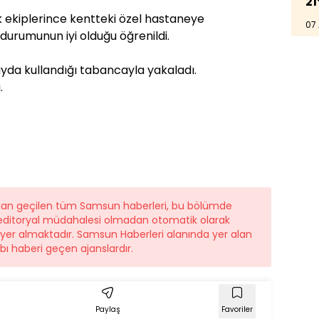
21
k ekiplerince kentteki özel hastaneye
07
k durumunun iyi olduğu öğrenildi.
olayda kullandığı tabancayla yakaladı.
.
ndan geçilen tüm Samsun haberleri, bu bölümde
r editoryal müdahalesi olmadan otomatik olarak
e yer almaktadır. Samsun Haberleri alanında yer alan
ı haberi geçen ajanslardır.
Paylaş
Favoriler