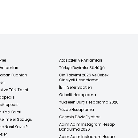
rler
Atasözleri ve Anlamları
 Anlamları
Türkçe Deyimler Sözlüğü
 Taban Puanları
Çin Takvimi 2026 ve Bebek
Cinsiyeti Hesaplama
eri
İETT Sefer Saatleri
i ve Türk Tarihi
Gebelik Hesaplama
klopedisi
Yükselen Burç Hesaplama 2026
siklopedisi
Yüzde Hesaplama
n Kaç Kalori
Geçmiş Döviz Fiyatları
Kelimeler Sözlüğü
Adım Adım Instagram Hesap
e Nasıl Yazılır?
Dondurma 2026
zler
Adım Adım Instagram Hesap