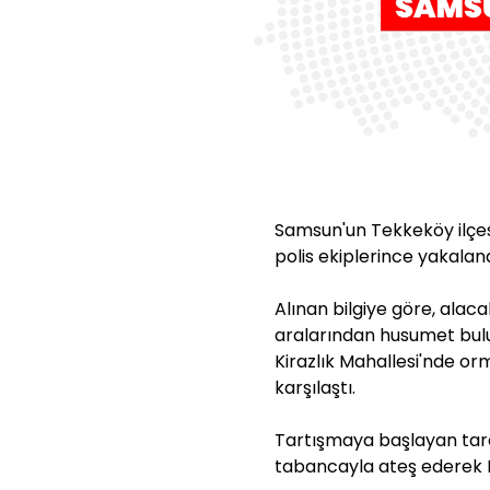
Samsun'un Tekkeköy ilçesin
polis ekiplerince yakaland
Alınan bilgiye göre, ala
aralarından husumet buluna
Kirazlık Mahallesi'nde orm
karşılaştı.
Tartışmaya başlayan tara
tabancayla ateş ederek K.