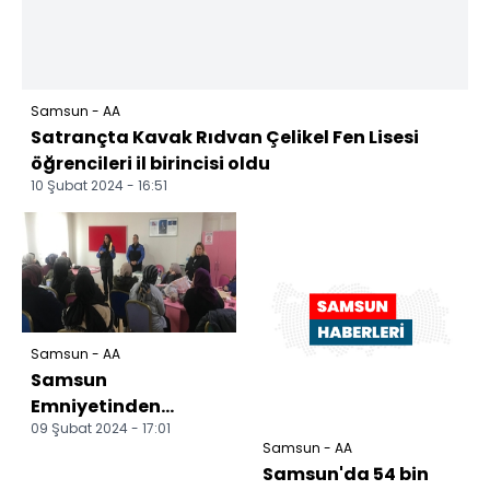
Samsun - AA
Satrançta Kavak Rıdvan Çelikel Fen Lisesi
öğrencileri il birincisi oldu
10 Şubat 2024 - 16:51
Samsun - AA
Samsun
Emniyetinden
09 Şubat 2024 - 17:01
vatandaşlara
Samsun - AA
bilgilendirme
Samsun'da 54 bin
çalışması