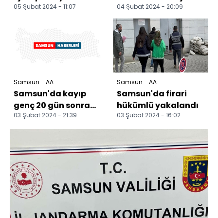
05 Şubat 2024 - 11:07
04 Şubat 2024 - 20:09
şüpheli yakalandı
belediye başkan
adayları açıklandı
Samsun - AA
Samsun - AA
Samsun'da kayıp
Samsun'da firari
genç 20 gün sonra
hükümlü yakalandı
03 Şubat 2024 - 21:39
03 Şubat 2024 - 16:02
parkta bulundu