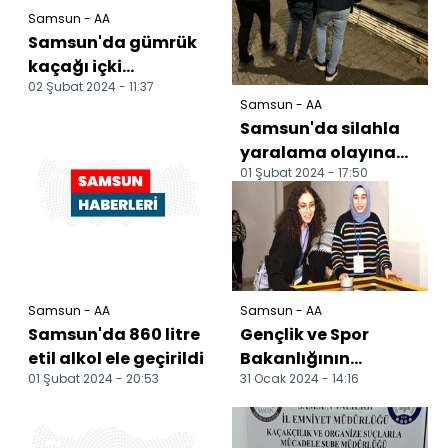
Samsun - AA
Samsun'da gümrük
kaçağı içki
02 Şubat 2024 - 11:37
operasyonu
Samsun - AA
Samsun'da silahla
yaralama olayına
01 Şubat 2024 - 17:50
karışan 2 şüpheli
yakalandı
Samsun - AA
Samsun - AA
Samsun'da 860 litre
Gençlik ve Spor
etil alkol ele geçirildi
Bakanlığının
01 Şubat 2024 - 20:53
31 Ocak 2024 - 14:16
Samsun'daki
tematik kış kampı
başladı