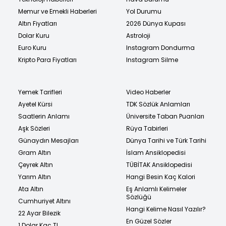
Memur ve Emekli Haberleri
Yol Durumu
Altın Fiyatları
2026 Dünya Kupası
Dolar Kuru
Astroloji
Euro Kuru
Instagram Dondurma
Kripto Para Fiyatları
Instagram Silme
Yemek Tarifleri
Video Haberler
Ayetel Kürsi
TDK Sözlük Anlamları
Saatlerin Anlamı
Üniversite Taban Puanları
Aşk Sözleri
Rüya Tabirleri
Günaydın Mesajları
Dünya Tarihi ve Türk Tarihi
Gram Altın
İslam Ansiklopedisi
Çeyrek Altın
TÜBİTAK Ansiklopedisi
Yarım Altın
Hangi Besin Kaç Kalori
Ata Altın
Eş Anlamlı Kelimeler
Sözlüğü
Cumhuriyet Altını
Hangi Kelime Nasıl Yazılır?
22 Ayar Bilezik
En Güzel Sözler
1 Dolar Kaç TL