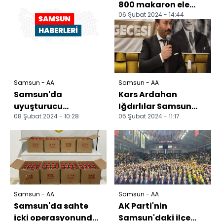
800 makaron ele
06 Şubat 2024 - 14:44
geçirildi
Samsun - AA
Samsun - AA
Samsun'da
Kars Ardahan
uyuşturucu
Iğdırlılar Samsun
08 Şubat 2024 - 10:28
05 Şubat 2024 - 11:17
operasyonunda 4
Derneği'nden "Kültür
kişi yakalandı
ve Kaz Gecesi"
etkinliğ...
Samsun - AA
Samsun - AA
Samsun'da sahte
AK Parti'nin
içki operasyonunda 1
Samsun'daki ilçe