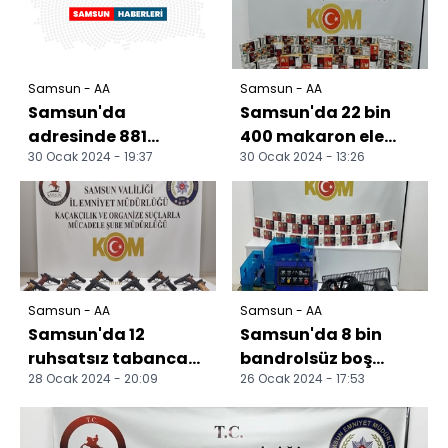
Samsun - AA
Samsun - AA
Samsun'da
Samsun'da 22 bin
adresinde 881
400 makaron ele
30 Ocak 2024 - 19:37
30 Ocak 2024 - 13:26
sentetik ecza hap
geçirildi
bulunan kişi
gözaltına alındı
Samsun - AA
Samsun - AA
Samsun'da 12
Samsun'da 8 bin
ruhsatsız tabanca
bandrolsüz boş
28 Ocak 2024 - 20:09
26 Ocak 2024 - 17:53
ele geçirildi
makaron ele
geçirildi