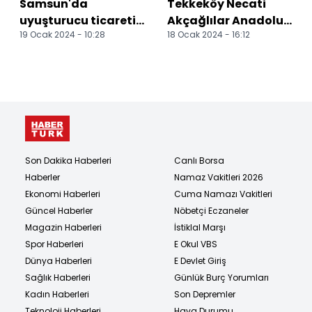
Samsun'da
Tekkeköy Necati
uyuşturucu ticareti
Akçağlılar Anadolu
19 Ocak 2024 - 10:28
18 Ocak 2024 - 16:12
yaptığı belirlenen
Lisesi, Genç Erkekler
şüpheli yakalandı
Futsal İl Birincil...
Son Dakika Haberleri
Canlı Borsa
Haberler
Namaz Vakitleri 2026
Ekonomi Haberleri
Cuma Namazı Vakitleri
Güncel Haberler
Nöbetçi Eczaneler
Magazin Haberleri
İstiklal Marşı
Spor Haberleri
E Okul VBS
Dünya Haberleri
E Devlet Giriş
Sağlık Haberleri
Günlük Burç Yorumları
Kadın Haberleri
Son Depremler
Teknoloji Haberleri
Hava Durumu