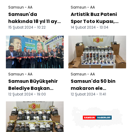
Samsun - AA
Samsun - AA
Samsun'da
Artistik Buz Pateni
hakkında 18 yıl 11 ay
Spor Toto Kupası,
15 Şubat 2024 - 10:22
14 Şubat 2024 - 13:04
kesinleşmiş hapis
Samsun'da
cezası bulunan kişi
yapılacak
yakal...
Samsun - AA
Samsun - AA
Samsun Büyükşehir
Samsun'da 50 bin
Belediye Başkan
makaron ele
12 Şubat 2024 - 19:00
12 Şubat 2024 - 11:41
adayı Doğan, SKM
geçirildi
açılışına katıldı