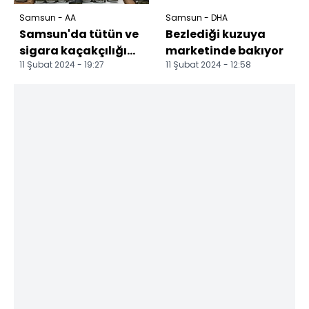
Samsun - AA
Samsun - DHA
Samsun'da tütün ve
Bezlediği kuzuya
sigara kaçakçılığı
marketinde bakıyor
11 Şubat 2024 - 19:27
11 Şubat 2024 - 12:58
operasyonunda 2
şüpheli yakalandı