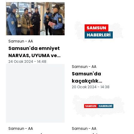
Samsun - AA
Samsun'da emniyet
NARVAS, UYUMA ve
24 Ocak 2024 - 14:48
KADES projelerini
Samsun - AA
anlattı
Samsun'da
kaçakçılık
20 Ocak 2024 - 14:38
operasyonlarında 6
zanlı yakalandı
Samsun - AA
Samsun - AA