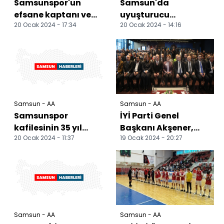
Samsunspor'un
Samsun'da
efsane kaptanı ve
uyuşturucu
20 Ocak 2024 - 17:34
20 Ocak 2024 - 14:16
eski kulüp başkanı
operasyonlarında 11
Emin Kar'ın adı
şüpheli yakalandı
sokağa v...
Samsun - AA
Samsun - AA
Samsunspor
İYİ Parti Genel
kafilesinin 35 yıl
Başkanı Akşener,
20 Ocak 2024 - 11:37
19 Ocak 2024 - 20:27
önce geçirdiği
Samsun'da
kazada yaşamını
partisinin aday
yitirenler anı...
tanıtım toplantı...
Samsun - AA
Samsun - AA