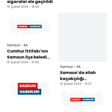
sigaralar ele geçirildi
15 Şubat 2024 - 16:54
Samsun - AA
Cumhur İttifakı'nın
Samsun ilçe belediye
15 Şubat 2024 - 15:55
başkan adayları
Samsun - AA
tanıtıldı
Samsun'da silah
kaçakçılığı
14 Şubat 2024 - 14:37
operasyonunda 4
zanlı yakalandı