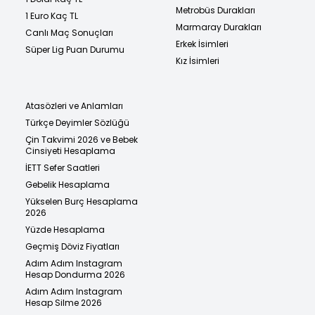
Metrobüs Durakları
1 Euro Kaç TL
Marmaray Durakları
Canlı Maç Sonuçları
Erkek İsimleri
Süper Lig Puan Durumu
Kız İsimleri
Atasözleri ve Anlamları
Türkçe Deyimler Sözlüğü
Çin Takvimi 2026 ve Bebek
Cinsiyeti Hesaplama
İETT Sefer Saatleri
Gebelik Hesaplama
Yükselen Burç Hesaplama
2026
Yüzde Hesaplama
Geçmiş Döviz Fiyatları
Adım Adım Instagram
Hesap Dondurma 2026
Adım Adım Instagram
Hesap Silme 2026