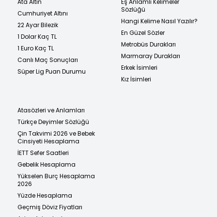
Ata Altın
Eş Anlamlı Kelimeler
Sözlüğü
Cumhuriyet Altını
Hangi Kelime Nasıl Yazılır?
22 Ayar Bilezik
En Güzel Sözler
1 Dolar Kaç TL
Metrobüs Durakları
1 Euro Kaç TL
Marmaray Durakları
Canlı Maç Sonuçları
Erkek İsimleri
Süper Lig Puan Durumu
Kız İsimleri
Atasözleri ve Anlamları
Türkçe Deyimler Sözlüğü
Çin Takvimi 2026 ve Bebek
Cinsiyeti Hesaplama
İETT Sefer Saatleri
Gebelik Hesaplama
Yükselen Burç Hesaplama
2026
Yüzde Hesaplama
Geçmiş Döviz Fiyatları