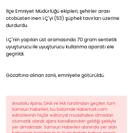
İlçe Emniyet Müdürlüğü ekipleri, şehirler arası
otobüsten inen İ.Ç'yi (53) şüpheli tavırları üzerine
durdurdu.
İ.Ç'nin yapılan üst aramasında 70 gram sentetik
uyuşturucu ile uyuşturucu kullanma aparatı ele
geçirildi.
Gözaltına alınan zanlı, emniyete götürüldü.
Anadolu Ajansı, DHA ve İHA tarafından geçilen tüm
Samsun haberleri, bu bölümde Haberturk.com
editörlerinin hiçbir editoryal müdahalesi olmadan
otomatik olarak ajans kanallarından geldiği şekliyle
yer almaktadır. Samsun Haberleri alanında yer alan
haberlerin hepsinin hukuki muhatabı haberi geçen