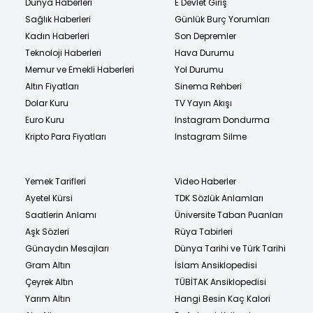
Dünya Haberleri
E Devlet Giriş
Sağlık Haberleri
Günlük Burç Yorumları
Kadın Haberleri
Son Depremler
Teknoloji Haberleri
Hava Durumu
Memur ve Emekli Haberleri
Yol Durumu
Altın Fiyatları
Sinema Rehberi
Dolar Kuru
TV Yayın Akışı
Euro Kuru
Instagram Dondurma
Kripto Para Fiyatları
Instagram Silme
Yemek Tarifleri
Video Haberler
Ayetel Kürsi
TDK Sözlük Anlamları
Saatlerin Anlamı
Üniversite Taban Puanları
Aşk Sözleri
Rüya Tabirleri
Günaydın Mesajları
Dünya Tarihi ve Türk Tarihi
Gram Altın
İslam Ansiklopedisi
Çeyrek Altın
TÜBİTAK Ansiklopedisi
Yarım Altın
Hangi Besin Kaç Kalori