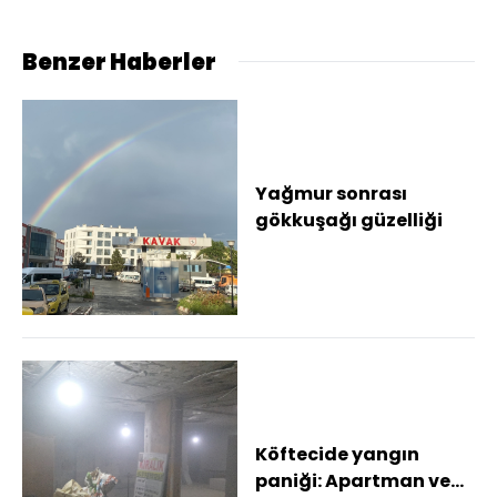
mesajı
Benzer Haberler
Yağmur sonrası
gökkuşağı güzelliği
Köftecide yangın
paniği: Apartman ve