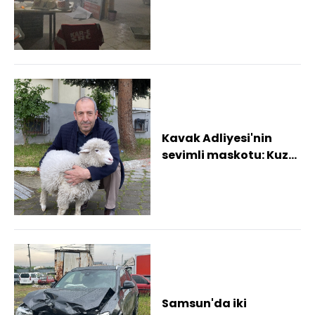
esnaf şikayetçi oldu
Kavak Adliyesi'nin
sevimli maskotu: Kuzu
Tertip
Samsun'da iki