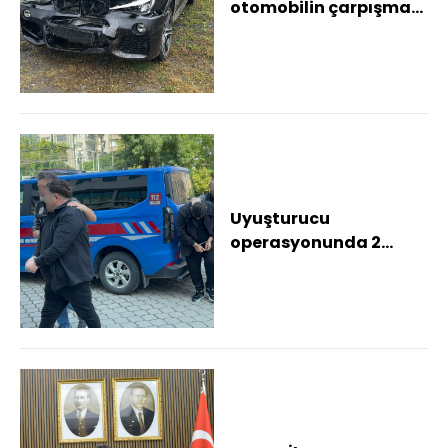
otomobilin çarpışması
sonucu 3 kişi yaralandı
Uyuşturucu
operasyonunda 2
şüpheli tutuklandı