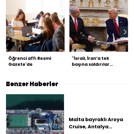
Öğrenci affı Resmi
"İsrail, İran’a tek
Gazete'de
başına saldırılar
düzenleme ihtimaline
hazırlık yapıyor"
Benzer Haberler
Malta bayraklı Aroya
Cruise, Antalya
Limanı'na demirledi