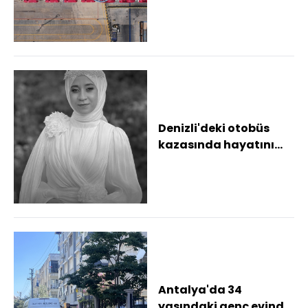
Denizli'deki otobüs
kazasında hayatını
kaybeden 2 kişi
Antalya'da defnedild...
Antalya'da 34
yaşındaki genç evinde