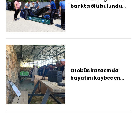
bankta ölü bulundu
Adliyedeki işlemlerini
hallettikten s...
Otobüs kazasında
hayatını kaybeden
hafız Merve Erik
Alanya'da toprağa
veril...