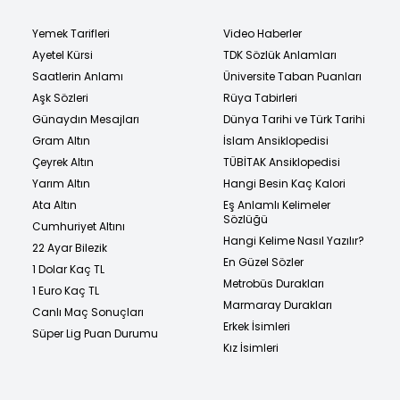
Yemek Tarifleri
Video Haberler
Ayetel Kürsi
TDK Sözlük Anlamları
Saatlerin Anlamı
Üniversite Taban Puanları
Aşk Sözleri
Rüya Tabirleri
Günaydın Mesajları
Dünya Tarihi ve Türk Tarihi
Gram Altın
İslam Ansiklopedisi
Çeyrek Altın
TÜBİTAK Ansiklopedisi
Yarım Altın
Hangi Besin Kaç Kalori
Ata Altın
Eş Anlamlı Kelimeler
Sözlüğü
Cumhuriyet Altını
Hangi Kelime Nasıl Yazılır?
22 Ayar Bilezik
En Güzel Sözler
1 Dolar Kaç TL
Metrobüs Durakları
1 Euro Kaç TL
Marmaray Durakları
Canlı Maç Sonuçları
Erkek İsimleri
Süper Lig Puan Durumu
Kız İsimleri