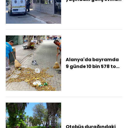
ölü bulundu
Alanya'da bayramda
9 günde 10 bin 578 ton
atık toplandı
Otobüs durağındaki