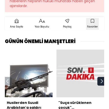
haberlerin hepsinin hukuki muhatabı haberi geçen
ajanslardır.
Ana Sayfa
Yazı Boyutu
Paylaş
Favoriler
GÜNÜN ÖNEMLİ MANŞETLERİ
Husilerden Suudi
"Suça sürüklenen
Arabistan'a saldırı
çocuk"