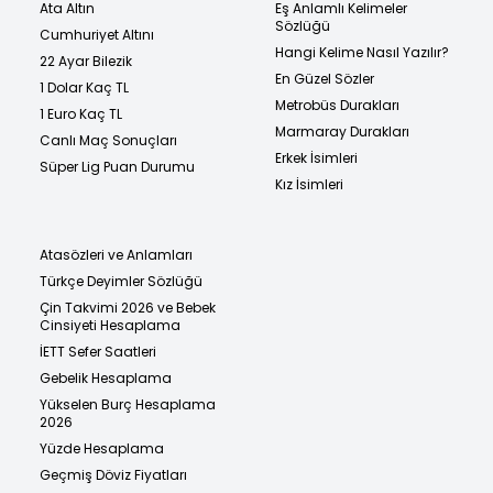
Ata Altın
Eş Anlamlı Kelimeler
Sözlüğü
Cumhuriyet Altını
Hangi Kelime Nasıl Yazılır?
22 Ayar Bilezik
En Güzel Sözler
1 Dolar Kaç TL
Metrobüs Durakları
1 Euro Kaç TL
Marmaray Durakları
Canlı Maç Sonuçları
Erkek İsimleri
Süper Lig Puan Durumu
Kız İsimleri
Atasözleri ve Anlamları
Türkçe Deyimler Sözlüğü
Çin Takvimi 2026 ve Bebek
Cinsiyeti Hesaplama
İETT Sefer Saatleri
Gebelik Hesaplama
Yükselen Burç Hesaplama
2026
Yüzde Hesaplama
Geçmiş Döviz Fiyatları