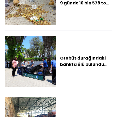
9 günde 10 bin 578 ton
atık toplandı
Otobüs durağındaki
bankta ölü bulundu
Adliyedeki işlemlerini
hallettikten s...