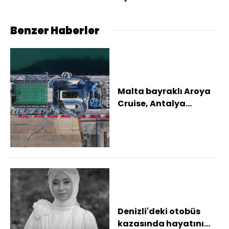
düzenlemesinde 2
madde kabul edildi
Benzer Haberler
Malta bayraklı Aroya
Cruise, Antalya
Limanı'na demirledi
Denizli'deki otobüs
kazasında hayatını