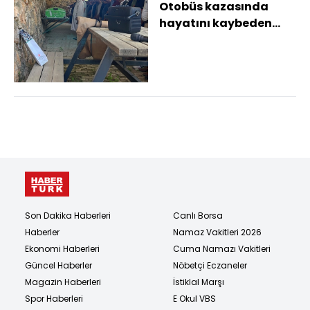
Otobüs kazasında
hayatını kaybeden
hafız Merve Erik
Alanya'da toprağa
veril...
Son Dakika Haberleri
Canlı Borsa
Haberler
Namaz Vakitleri 2026
Ekonomi Haberleri
Cuma Namazı Vakitleri
Güncel Haberler
Nöbetçi Eczaneler
Magazin Haberleri
İstiklal Marşı
Spor Haberleri
E Okul VBS