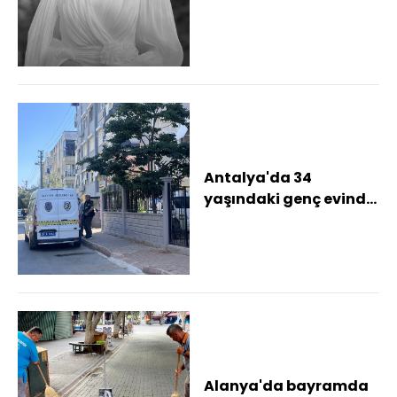
kaybeden 2 kişi
Antalya'da defnedild...
Antalya'da 34
yaşındaki genç evinde
ölü bulundu
Alanya'da bayramda