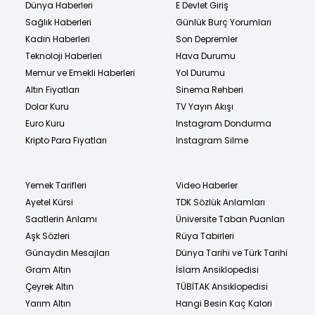
Dünya Haberleri
E Devlet Giriş
Sağlık Haberleri
Günlük Burç Yorumları
Kadın Haberleri
Son Depremler
Teknoloji Haberleri
Hava Durumu
Memur ve Emekli Haberleri
Yol Durumu
Altın Fiyatları
Sinema Rehberi
Dolar Kuru
TV Yayın Akışı
Euro Kuru
Instagram Dondurma
Kripto Para Fiyatları
Instagram Silme
Yemek Tarifleri
Video Haberler
Ayetel Kürsi
TDK Sözlük Anlamları
Saatlerin Anlamı
Üniversite Taban Puanları
Aşk Sözleri
Rüya Tabirleri
Günaydın Mesajları
Dünya Tarihi ve Türk Tarihi
Gram Altın
İslam Ansiklopedisi
Çeyrek Altın
TÜBİTAK Ansiklopedisi
Yarım Altın
Hangi Besin Kaç Kalori