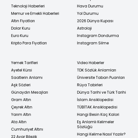
Teknoloji Haberleri
Hava Durumu
Memur ve Emekli Haberleri
Yol Durumu
Altın Fiyatları
2026 Dünya Kupası
Dolar Kuru
Astroloji
Euro Kuru
Instagram Dondurma
Kripto Para Fiyatları
Instagram Silme
Yemek Tarifleri
Video Haberler
Ayetel Kürsi
TDK Sözlük Anlamları
Saatlerin Anlamı
Üniversite Taban Puanları
Aşk Sözleri
Rüya Tabirleri
Günaydın Mesajları
Dünya Tarihi ve Türk Tarihi
Gram Altın
İslam Ansiklopedisi
Çeyrek Altın
TÜBİTAK Ansiklopedisi
Yarım Altın
Hangi Besin Kaç Kalori
Ata Altın
Eş Anlamlı Kelimeler
Sözlüğü
Cumhuriyet Altını
Hangi Kelime Nasıl Yazılır?
22 Ayar Bilezik