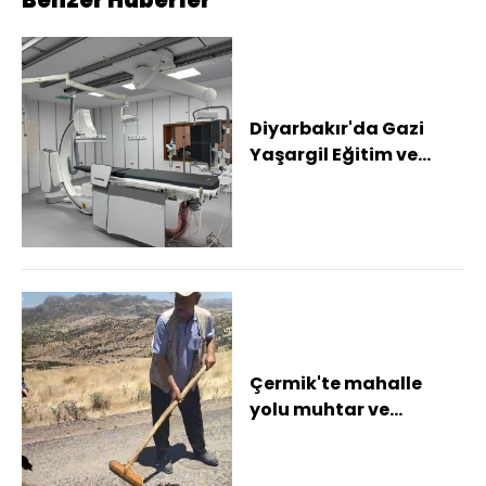
Diyarbakır'da Gazi
Yaşargil Eğitim ve
Araştırma Hastanesi
anjiyo cihazı hiz...
Çermik'te mahalle
yolu muhtar ve
vatandaşlar
tarafından onarıldı