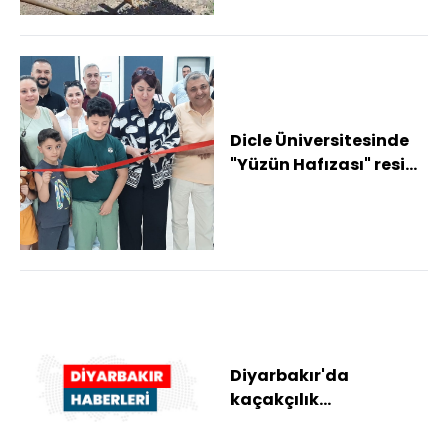
Dicle Üniversitesinde
"Yüzün Hafızası" resim
sergisi açıldı
Diyarbakır'da
kaçakçılık
operasyonlarında 69
şüpheli hakkında işlem