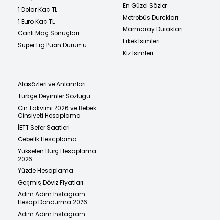
En Güzel Sözler
1 Dolar Kaç TL
Metrobüs Durakları
1 Euro Kaç TL
Marmaray Durakları
Canlı Maç Sonuçları
Erkek İsimleri
Süper Lig Puan Durumu
Kız İsimleri
Atasözleri ve Anlamları
Türkçe Deyimler Sözlüğü
Çin Takvimi 2026 ve Bebek
Cinsiyeti Hesaplama
İETT Sefer Saatleri
Gebelik Hesaplama
Yükselen Burç Hesaplama
2026
Yüzde Hesaplama
Geçmiş Döviz Fiyatları
Adım Adım Instagram
Hesap Dondurma 2026
Adım Adım Instagram