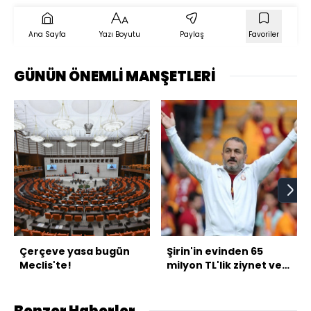
Ana Sayfa
Yazı Boyutu
Paylaş
Favoriler
GÜNÜN ÖNEMLİ MANŞETLERİ
Çerçeve yasa bugün
Şirin'in evinden 65
Meclis'te!
milyon TL'lik ziynet ve
döviz çıktı
Benzer Haberler