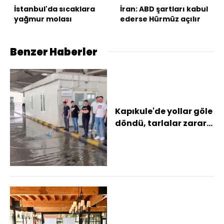
İstanbul'da sıcaklara
İran: ABD şartları kabul
yağmur molası
ederse Hürmüz açılır
Benzer Haberler
Kapıkule'de yollar göle
döndü, tarlalar zarar
gördü Sağanak ve
dolu yağışı...