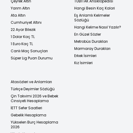
Çeyrek Altın
TÜBİTAK Ansiklopedisi
Yarım Altın
Hangi Besin Kaç Kalori
Ata Altın
Eş Anlamlı Kelimeler
Sözlüğü
Cumhuriyet Altını
Hangi Kelime Nasıl Yazılır?
22 Ayar Bilezik
En Güzel Sözler
1 Dolar Kaç TL
Metrobüs Durakları
1 Euro Kaç TL
Marmaray Durakları
Canlı Maç Sonuçları
Erkek İsimleri
Süper Lig Puan Durumu
Kız İsimleri
Atasözleri ve Anlamları
Türkçe Deyimler Sözlüğü
Çin Takvimi 2026 ve Bebek
Cinsiyeti Hesaplama
İETT Sefer Saatleri
Gebelik Hesaplama
Yükselen Burç Hesaplama
2026