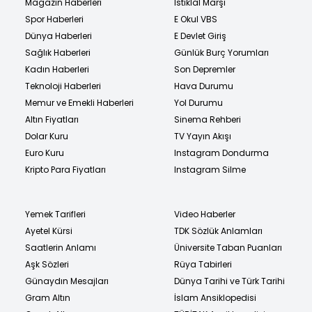
Magazin Haberleri
İstiklal Marşı
Spor Haberleri
E Okul VBS
Dünya Haberleri
E Devlet Giriş
Sağlık Haberleri
Günlük Burç Yorumları
Kadın Haberleri
Son Depremler
Teknoloji Haberleri
Hava Durumu
Memur ve Emekli Haberleri
Yol Durumu
Altın Fiyatları
Sinema Rehberi
Dolar Kuru
TV Yayın Akışı
Euro Kuru
Instagram Dondurma
Kripto Para Fiyatları
Instagram Silme
Yemek Tarifleri
Video Haberler
Ayetel Kürsi
TDK Sözlük Anlamları
Saatlerin Anlamı
Üniversite Taban Puanları
Aşk Sözleri
Rüya Tabirleri
Günaydın Mesajları
Dünya Tarihi ve Türk Tarihi
Gram Altın
İslam Ansiklopedisi