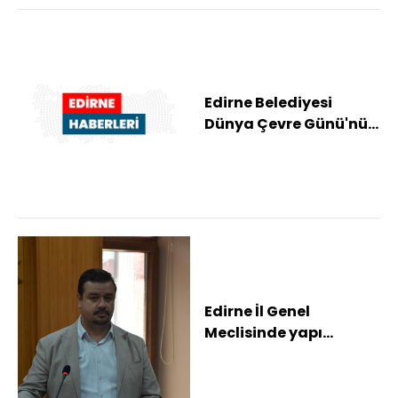
Edirne Belediyesi
Dünya Çevre Günü'nü
etkinliklerle
kutlayacak
Edirne İl Genel
Meclisinde yapı
ruhsatları ve şehitlikler
görüşüldü