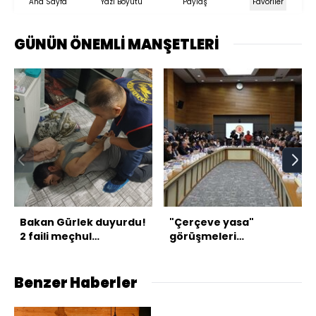
Ana Sayfa
Yazı Boyutu
Paylaş
Favoriler
GÜNÜN ÖNEMLİ MANŞETLERİ
Bakan Gürlek duyurdu!
"Çerçeve yasa"
2 faili meçhul
görüşmeleri
aydınlatıldı
tamamlandı
Benzer Haberler