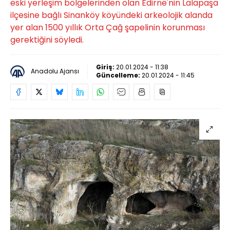
eski yerleşim bölgelerinden olan Edirne'nin Lalapaşa
ilçesine bağlı Sinanköy köyündeki arkeolojik alanda
yer alan 1500 yıllık Orta Çağ şapelinin korunması
gerektiğini söyledi.
Giriş:
20.01.2024 - 11:38
Anadolu Ajansı
Güncelleme:
20.01.2024 - 11:45