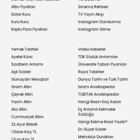
Altın Fiyatları
Sinema Rehberi
Dolar Kuru
TV Yayın Akışı
Euro Kuru
Instagram Dondurma
Kripto Para Fiyatları
Instagram Silme
Yemek Tarifleri
Video Haberler
Ayetel Kürsi
TDK Sözlük Anlamları
Saatlerin Anlamı
Üniversite Taban Puanları
Aşk Sözleri
Rüya Tabirleri
Günaydın Mesajları
Dünya Tarihi ve Türk Tarihi
Gram Altın
İslam Ansiklopedisi
Çeyrek Altın
TÜBİTAK Ansiklopedisi
Yarım Altın
Hangi Besin Kaç Kalori
Ata Altın
Eş Anlamlı Kelimeler
Sözlüğü
Cumhuriyet Altını
Hangi Kelime Nasıl Yazılır?
22 Ayar Bilezik
En Güzel Sözler
1 Dolar Kaç TL
Metrobüs Durakları
1 Euro Kaç TL