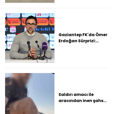
Gaziantep FK'da Ömer
Erdoğan Sürprizi:
Bursaspor ve Erokspor
da devrede
Saldırı amacı ile
aracından inen şahsa
180 bin TL ceza
Ehliyetine 60 gün sü...