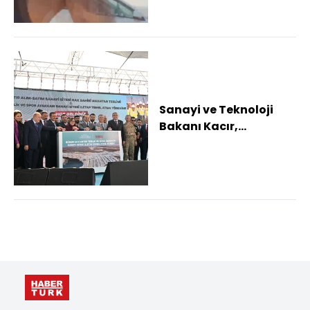
Sanayi ve Teknoloji
Bakanı Kacır,
Gaziantep'te temel
atma ve anahtar
teslim...