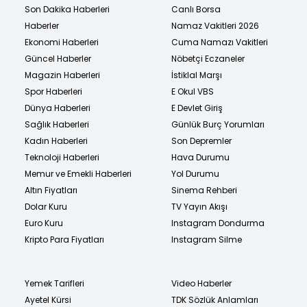
Son Dakika Haberleri
Canlı Borsa
Haberler
Namaz Vakitleri 2026
Ekonomi Haberleri
Cuma Namazı Vakitleri
Güncel Haberler
Nöbetçi Eczaneler
Magazin Haberleri
İstiklal Marşı
Spor Haberleri
E Okul VBS
Dünya Haberleri
E Devlet Giriş
Sağlık Haberleri
Günlük Burç Yorumları
Kadın Haberleri
Son Depremler
Teknoloji Haberleri
Hava Durumu
Memur ve Emekli Haberleri
Yol Durumu
Altın Fiyatları
Sinema Rehberi
Dolar Kuru
TV Yayın Akışı
Euro Kuru
Instagram Dondurma
Kripto Para Fiyatları
Instagram Silme
Yemek Tarifleri
Video Haberler
Ayetel Kürsi
TDK Sözlük Anlamları