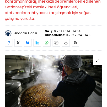
Kahramanmaraş merkezli depremlerden etkilenen
Gaziantep'teki meslek lisesi öğrencileri,
afetzedelerin ihtiyacını karşılaşmak için yoğun
çalışma yürüttü.
Giriş:
05.02.2024 - 14:04
Anadolu Ajansı
Güncelleme:
05.02.2024 - 14:15