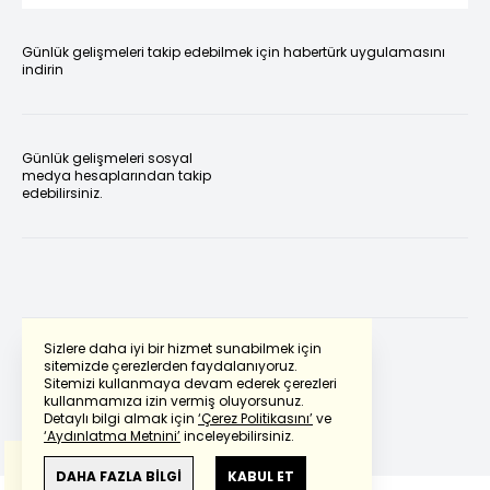
Günlük gelişmeleri takip edebilmek için habertürk uygulamasını
indirin
Günlük gelişmeleri sosyal
medya hesaplarından takip
edebilirsiniz.
Sizlere daha iyi bir hizmet sunabilmek için
sitemizde çerezlerden faydalanıyoruz.
Sitemizi kullanmaya devam ederek çerezleri
Powered by
Translate
kullanmamıza izin vermiş oluyorsunuz.
Detaylı bilgi almak için
‘Çerez Politikasını’
ve
‘Aydınlatma Metnini’
inceleyebilirsiniz.
Bu çeviride
Google Translete
kullanılmıştır.
Anlam ve çeviri hatalarından
haberturk.com
DAHA FAZLA BİLGİ
KABUL ET