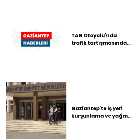
TAG Otoyolu'nda
trafik tartışmasında
saldırı amacıyla
araçtan inen
sürücüye...
Gaziantep'te iş yeri
kurşunlama ve yağma
şüphelisi 2 şahıs
tutuklandı