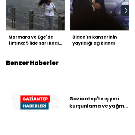
Marmara ve Ege'de
Biden'ın kanserinin
fırtına; 5 ilde sarı kodlu
yayıldığı açıklandı
uyarı!
Benzer Haberler
Gaziantep'te iş yeri
kurşunlama ve yağma
olayına karışan 2
şüpheli tutuklan...