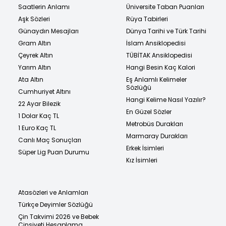
Saatlerin Anlamı
Üniversite Taban Puanları
Aşk Sözleri
Rüya Tabirleri
Günaydın Mesajları
Dünya Tarihi ve Türk Tarihi
Gram Altın
İslam Ansiklopedisi
Çeyrek Altın
TÜBİTAK Ansiklopedisi
Yarım Altın
Hangi Besin Kaç Kalori
Ata Altın
Eş Anlamlı Kelimeler
Sözlüğü
Cumhuriyet Altını
Hangi Kelime Nasıl Yazılır?
22 Ayar Bilezik
En Güzel Sözler
1 Dolar Kaç TL
Metrobüs Durakları
1 Euro Kaç TL
Marmaray Durakları
Canlı Maç Sonuçları
Erkek İsimleri
Süper Lig Puan Durumu
Kız İsimleri
Atasözleri ve Anlamları
Türkçe Deyimler Sözlüğü
Çin Takvimi 2026 ve Bebek
Cinsiyeti Hesaplama