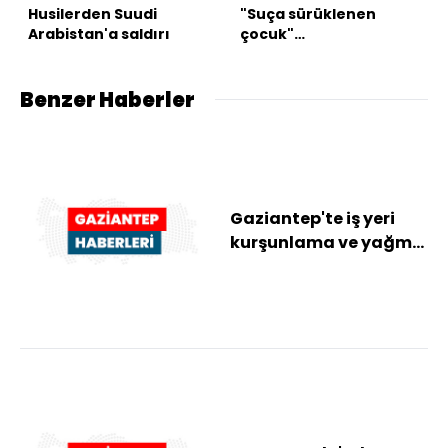
Husilerden Suudi
"Suça sürüklenen
Arabistan'a saldırı
çocuk"
düzenlemesinde 2
madde kabul edildi
Benzer Haberler
Gaziantep'te iş yeri
kurşunlama ve yağma
olayına karışan 2
şüpheli tutuklan...