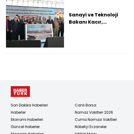
Sanayi ve Teknoloji
Bakanı Kacır,
Gaziantep'te temel
atma ve anahtar
teslim...
Son Dakika Haberleri
Canlı Borsa
Haberler
Namaz Vakitleri 2026
Ekonomi Haberleri
Cuma Namazı Vakitleri
Güncel Haberler
Nöbetçi Eczaneler
Magazin Haberleri
İstiklal Marşı