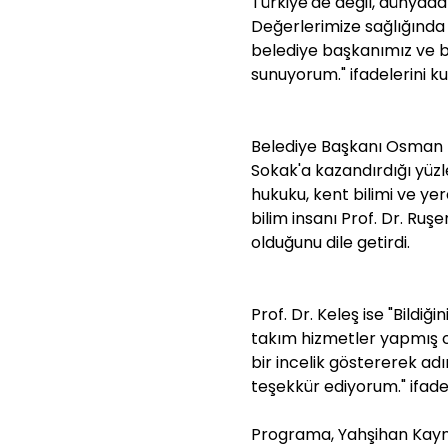
Türkiye'de değil, dünyad
Değerlerimize sağlığınd
belediye başkanımız ve b
sunuyorum." ifadelerini ku
Belediye Başkanı Osman T
Sokak'a kazandırdığı yüzl
hukuku, kent bilimi ve ye
bilim insanı Prof. Dr. Ruşe
olduğunu dile getirdi.
Prof. Dr. Keleş ise "Bildiğin
takım hizmetler yapmış o
bir incelik göstererek ad
teşekkür ediyorum." ifades
Programa, Yahşihan Kaym