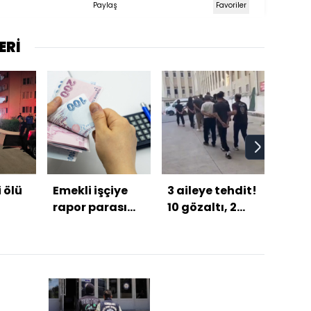
Paylaş
Favoriler
ERİ
i ölü
Emekli işçiye
3 aileye tehdit!
İşte 
rapor parası
10 gözaltı, 2
puan
var mı?
tutuklama
sıra
son 