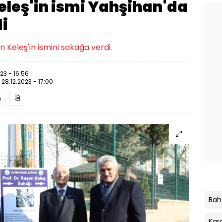
Keleş'in ismi Yahşihan'da
di
n Keleş'in ismini sokağa verdi.
23 - 16:56
:
28.12.2023 - 17:00
Bahş
Kara