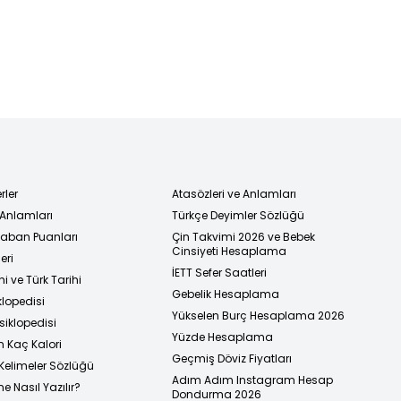
rler
Atasözleri ve Anlamları
 Anlamları
Türkçe Deyimler Sözlüğü
 Taban Puanları
Çin Takvimi 2026 ve Bebek
Cinsiyeti Hesaplama
eri
İETT Sefer Saatleri
i ve Türk Tarihi
Gebelik Hesaplama
klopedisi
Yükselen Burç Hesaplama 2026
siklopedisi
Yüzde Hesaplama
n Kaç Kalori
Geçmiş Döviz Fiyatları
Kelimeler Sözlüğü
Adım Adım Instagram Hesap
e Nasıl Yazılır?
Dondurma 2026