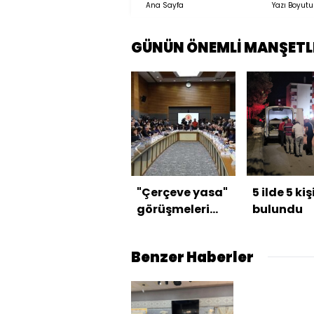
Ana Sayfa
Yazı Boyutu
GÜNÜN ÖNEMLİ MANŞETL
"Çerçeve yasa"
5 ilde 5 kiş
görüşmeleri
bulundu
tamamlandı
Benzer Haberler