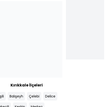
Kırıkkale İlçeleri
ili
Balışeyh
Çelebi
Delice
keçili
Keskin
Merkez