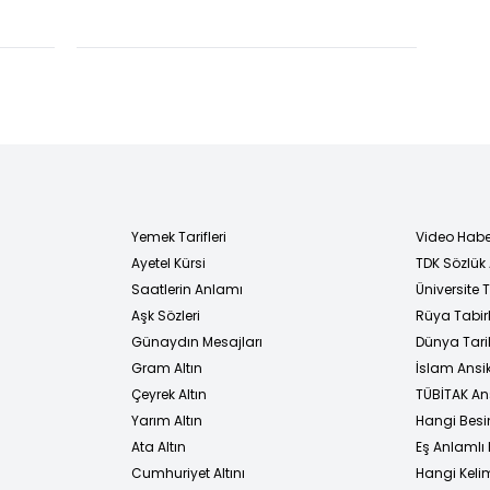
ı
müteahhidin
vası
"rüşvet"
iddiasıyla yargı...
Yemek Tarifleri
Video Habe
Ayetel Kürsi
TDK Sözlük
i
Saatlerin Anlamı
Üniversite
Aşk Sözleri
Rüya Tabirl
Günaydın Mesajları
Dünya Tarih
Gram Altın
İslam Ansi
Çeyrek Altın
TÜBİTAK An
Yarım Altın
Hangi Besi
Ata Altın
Eş Anlamlı 
Cumhuriyet Altını
Hangi Kelim