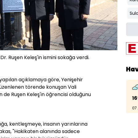
Sul
 Dr. Ruşen Keleş'in ismini sokağa verdi.
Ha
yapılan açıklamaya göre, Yenişehir
düzenlenen törende konuşan Vali
 de Ruşen Keleş'in öğrencisi olduğunu
16
07
lığa, kentleşmeye, insanın yarınlarına
Makas, "Hakikaten alanında sadece