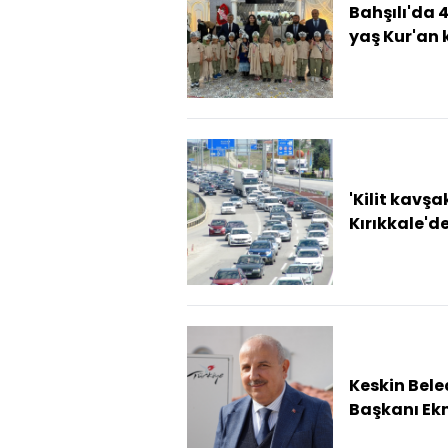
Bahşılı'da 
yaş Kur'an 
öğrencileri 
kapanış
programı
düzenlend..
'Kilit kavşa
Kırıkkale'd
bayram tat
1,5 milyon 
geçti
Keskin Bele
Başkanı Ek
Cönger'n