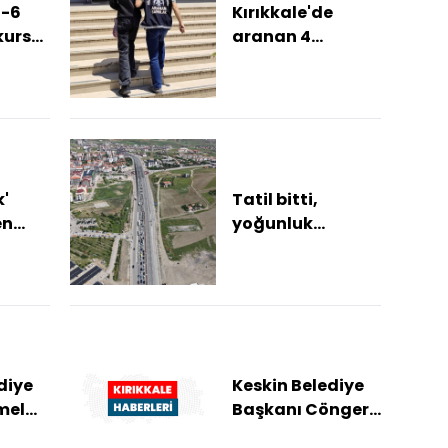
4-6
Kırıkkale'de
kursu
aranan 4
için
hükümlü
yakalandı
.
k'
Tatil bitti,
en
yoğunluk
ilinde
bitmedi: 43 ilin
araç
geçiş
noktasında
dönüş trafiği
yaşan...
diye
Keskin Belediye
mel
Başkanı Cönger
ve bir