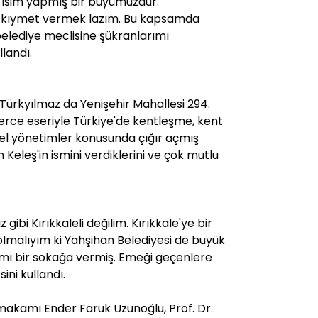
a isim yapmış bir büyümüzdür.
a kıymet vermek lazım. Bu kapsamda
elediye meclisine şükranlarımı
llandı.
ürkyılmaz da Yenişehir Mahallesi 294.
erce eseriyle Türkiye'de kentleşme, kent
rel yönetimler konusunda çığır açmış
n Keleş'in ismini verdiklerini ve çok mutlu
iz gibi Kırıkkaleli değilim. Kırıkkale'ye bir
lmalıyım ki Yahşihan Belediyesi de büyük
ımı bir sokağa vermiş. Emeği geçenlere
ini kullandı.
akamı Ender Faruk Uzunoğlu, Prof. Dr.