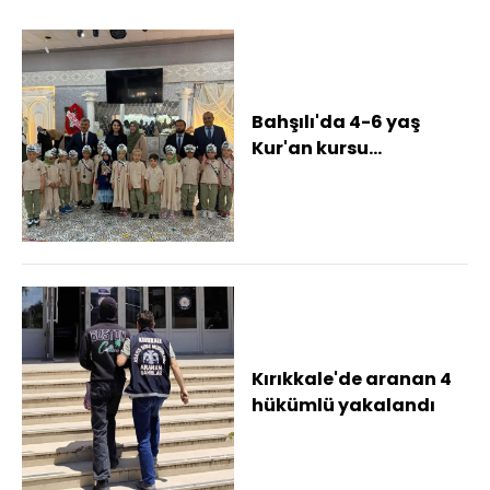
Bahşılı'da 4-6 yaş
Kur'an kursu
öğrencileri için
kapanış programı
düzenlend...
Kırıkkale'de aranan 4
hükümlü yakalandı