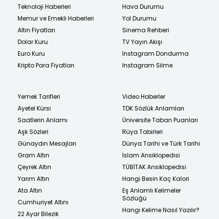
Teknoloji Haberleri
Hava Durumu
Memur ve Emekli Haberleri
Yol Durumu
Altın Fiyatları
Sinema Rehberi
Dolar Kuru
TV Yayın Akışı
Euro Kuru
Instagram Dondurma
Kripto Para Fiyatları
Instagram Silme
Yemek Tarifleri
Video Haberler
Ayetel Kürsi
TDK Sözlük Anlamları
Saatlerin Anlamı
Üniversite Taban Puanları
Aşk Sözleri
Rüya Tabirleri
Günaydın Mesajları
Dünya Tarihi ve Türk Tarihi
Gram Altın
İslam Ansiklopedisi
Çeyrek Altın
TÜBİTAK Ansiklopedisi
Yarım Altın
Hangi Besin Kaç Kalori
Ata Altın
Eş Anlamlı Kelimeler
Sözlüğü
Cumhuriyet Altını
Hangi Kelime Nasıl Yazılır?
22 Ayar Bilezik