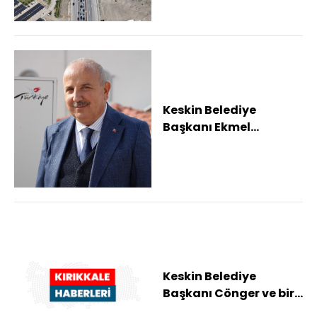
Keskin Belediye
Başkanı Ekmel
Cönger'n yargılandığı
'rüşvet' davası
ertelen...
Keskin Belediye
Başkanı Cönger ve bir
müteahhidin "rüşvet"