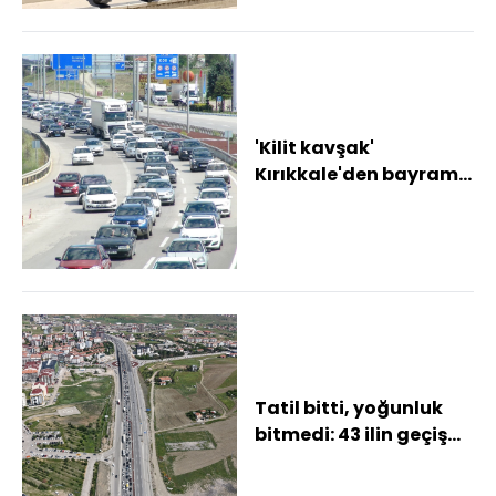
'Kilit kavşak'
Kırıkkale'den bayram
tatilinde 1,5 milyon
araç geçti
Tatil bitti, yoğunluk
bitmedi: 43 ilin geçiş
noktasında dönüş
trafiği yaşan...