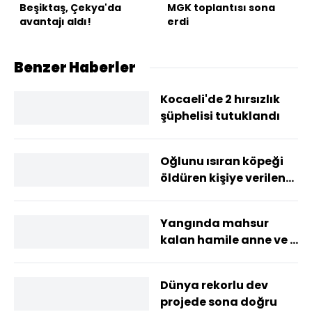
Beşiktaş, Çekya'da
MGK toplantısı sona
avantajı aldı!
erdi
Benzer Haberler
Kocaeli'de 2 hırsızlık
şüphelisi tutuklandı
Oğlunu ısıran köpeği
öldüren kişiye verilen
beraat kararını istinaf
bozdu
Yangında mahsur
kalan hamile anne ve 2
çocuğu kurtarıldı
Dünya rekorlu dev
projede sona doğru