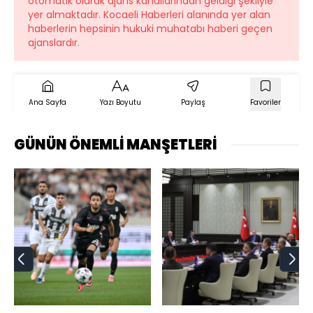
otomatik olarak ajans kanallarından geldiği şekliyle
yer almaktadır. Kocaeli Haberleri alanında yer alan
haberlerin hepsinin hukuki muhatabı haberi geçen
ajanslardır.
Ana Sayfa
Yazı Boyutu
Paylaş
Favoriler
GÜNÜN ÖNEMLİ MANŞETLERİ