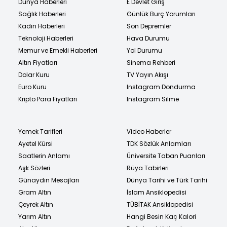
Dünya Haberleri
E Devlet Giriş
Sağlık Haberleri
Günlük Burç Yorumları
Kadın Haberleri
Son Depremler
Teknoloji Haberleri
Hava Durumu
Memur ve Emekli Haberleri
Yol Durumu
Altın Fiyatları
Sinema Rehberi
Dolar Kuru
TV Yayın Akışı
Euro Kuru
Instagram Dondurma
Kripto Para Fiyatları
Instagram Silme
Yemek Tarifleri
Video Haberler
Ayetel Kürsi
TDK Sözlük Anlamları
Saatlerin Anlamı
Üniversite Taban Puanları
Aşk Sözleri
Rüya Tabirleri
Günaydın Mesajları
Dünya Tarihi ve Türk Tarihi
Gram Altın
İslam Ansiklopedisi
Çeyrek Altın
TÜBİTAK Ansiklopedisi
Yarım Altın
Hangi Besin Kaç Kalori