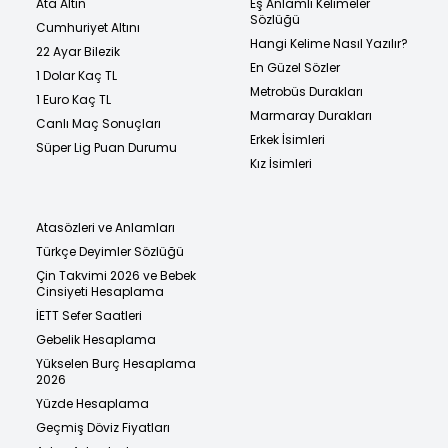
Ata Altın
Eş Anlamlı Kelimeler
Sözlüğü
Cumhuriyet Altını
Hangi Kelime Nasıl Yazılır?
22 Ayar Bilezik
En Güzel Sözler
1 Dolar Kaç TL
Metrobüs Durakları
1 Euro Kaç TL
Marmaray Durakları
Canlı Maç Sonuçları
Erkek İsimleri
Süper Lig Puan Durumu
Kız İsimleri
Atasözleri ve Anlamları
Türkçe Deyimler Sözlüğü
Çin Takvimi 2026 ve Bebek
Cinsiyeti Hesaplama
İETT Sefer Saatleri
Gebelik Hesaplama
Yükselen Burç Hesaplama
2026
Yüzde Hesaplama
Geçmiş Döviz Fiyatları