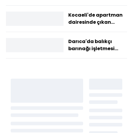
Kocaeli'de apartman
dairesinde çıkan
yangında anne ve 2
çocuğu dumandan
Darıca'da balıkçı
etk...
barınağı işletmesi
belediyeye geçti,
ücretler kaldırıldı