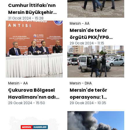
Cumhur İttifakı'nın
Mersin Büyükşehir
31 Ocak 2024 - 15:28
Belediye Başkan
Mersin - AA
adayı Soydan,
Mersin'de terör
esnafla...
örgütü PKK/YPG
29 Ocak 2024 - 11:15
operasyonunda 1
zanlı yakalandı
Mersin - AA
Mersin - DHA
Çukurova Bölgesel
Mersin'de terör
Havalimanı'nın adı
operasyonu: 1
29 Ocak 2024 - 15:50
29 Ocak 2024 - 10:35
"Çukurova
gözaltı
Uluslararası
Havalimanı" ola...