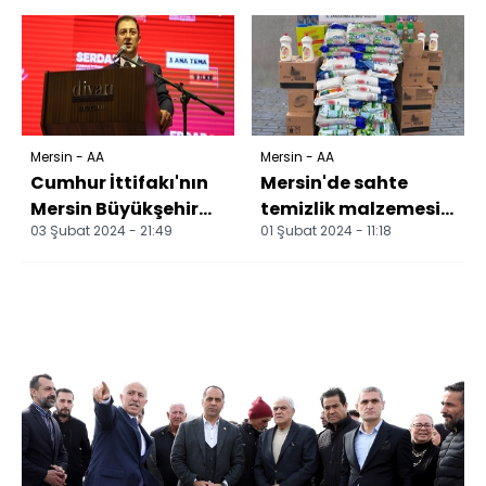
sürüyor
Mersin - AA
Mersin - AA
Cumhur İttifakı'nın
Mersin'de sahte
Mersin Büyükşehir
temizlik malzemesi
03 Şubat 2024 - 21:49
01 Şubat 2024 - 11:18
Belediye Başkan
ürettikleri iddiasıyla
adayı Soydan 3 ana
3 şüpheli yakalan...
te...