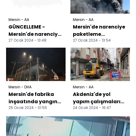
Mersin - AA
Mersin - AA
GÜNCELLEME -
Mersin'de narenciye
Mersin'de narenciye
paketleme
27 Ocak 2024 - 13:48
27 Ocak 2024 - 13:54
paketleme
fabrikasında çıkan
fabrikasında çıkan
yangına müdahale
yangın kontro...
ediliyor
Mersin - DHA
Mersin - AA
Mersin'de fabrika
Akdeniz'de yol
inşaatında yangın
yapım çalışmaları
25 Ocak 2024 - 01:55
24 Ocak 2024 - 16:47
çıktı
sürüyor