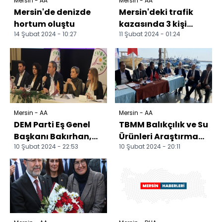
Mersin - AA
Mersin - AA
Mersin'de denizde
Mersin'deki trafik
hortum oluştu
kazasında 3 kişi
14 Şubat 2024 - 10:27
11 Şubat 2024 - 01:24
yaralandı
Mersin - AA
Mersin - AA
DEM Parti Eş Genel
TBMM Balıkçılık ve Su
Başkanı Bakırhan,
Ürünleri Araştırma
10 Şubat 2024 - 22:53
10 Şubat 2024 - 20:11
Mersin'de STK
Komisyonu üyeleri,
temsilcileriyle
Mersin'de incel...
buluştu