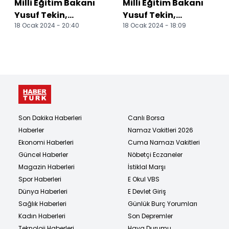
Milli Eğitim Bakanı
Milli Eğitim Bakanı
Yusuf Tekin,
Yusuf Tekin,
18 Ocak 2024 - 20:40
18 Ocak 2024 - 18:09
Mersin'de
Mersin'de konuştu:
temaslarda bulundu
Son Dakika Haberleri
Canlı Borsa
Haberler
Namaz Vakitleri 2026
Ekonomi Haberleri
Cuma Namazı Vakitleri
Güncel Haberler
Nöbetçi Eczaneler
Magazin Haberleri
İstiklal Marşı
Spor Haberleri
E Okul VBS
Dünya Haberleri
E Devlet Giriş
Sağlık Haberleri
Günlük Burç Yorumları
Kadın Haberleri
Son Depremler
Teknoloji Haberleri
Hava Durumu