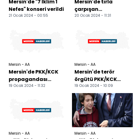
Mersin'de "7 İklim 1
Mersin'de tırla
Nefes" konseri verildi
çarpışan
21 Ocak 2024 - 00:55
20 Ocak 2024 - 11:31
motosikletin
sürücüsü hayatını
kaybetti
Mersin - AA
Mersin - AA
Mersin'de PKK/KCK
Mersin'de terör
propagandası
örgütü PKK/KCK
19 Ocak 2024 - 11:32
19 Ocak 2024 - 10:09
iddiasıyla
operasyonunda
yakalanan 7
yakalanan zanlı
zanlıdan 1'i
tutuklandı
tutuklan...
Mersin - AA
Mersin - AA