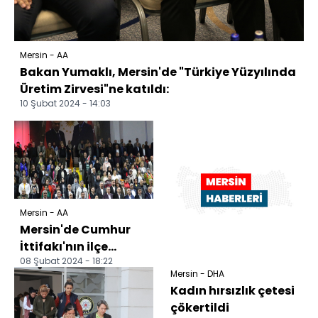
Mersin - AA
Bakan Yumaklı, Mersin'de "Türkiye Yüzyılında
Üretim Zirvesi"ne katıldı:
10 Şubat 2024 - 14:03
Mersin - AA
Mersin'de Cumhur
İttifakı'nın ilçe
08 Şubat 2024 - 18:22
belediye başkan
Mersin - DHA
adayları tanıtıldı
Kadın hırsızlık çetesi
çökertildi