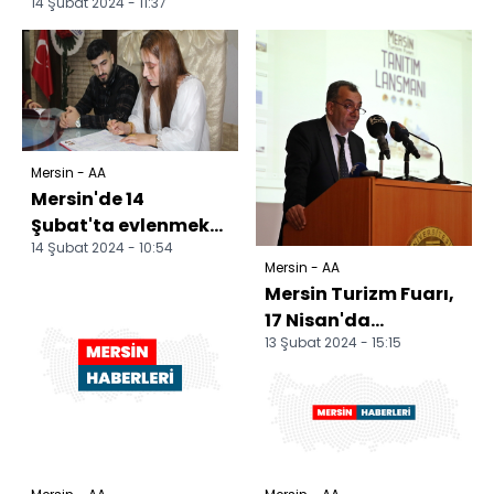
14 Şubat 2024 - 11:37
Mersin - AA
Mersin'de 14
Şubat'ta evlenmek
14 Şubat 2024 - 10:54
isteyen çiftler nikah
Mersin - AA
dairelerini
Mersin Turizm Fuarı,
dolduruyor
17 Nisan'da
13 Şubat 2024 - 15:15
başlayacak