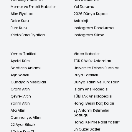
Memur ve Emekli Haberleri
Yol Durumu
Altın Fiyatları
2026 Dünya Kupası
Dolar Kuru
Astroloji
Euro Kuru
Instagram Dondurma
Kripto Para Fiyatları
Instagram Silme
Yemek Tarifleri
Video Haberler
Ayetel Kürsi
TDK Sözlük Anlamları
Saatlerin Anlamı
Üniversite Taban Puanları
Aşk Sözleri
Rüya Tabirleri
Günaydın Mesajları
Dünya Tarihi ve Türk Tarihi
Gram Altın
İslam Ansiklopedisi
Çeyrek Altın
TÜBİTAK Ansiklopedisi
Yarım Altın
Hangi Besin Kaç Kalori
Ata Altın
Eş Anlamlı Kelimeler
Sözlüğü
Cumhuriyet Altını
Hangi Kelime Nasıl Yazılır?
22 Ayar Bilezik
En Güzel Sözler
1 Dolar Kaç TL