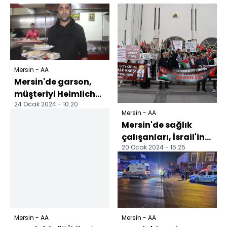
Mersin - AA
Mersin'de garson,
müşteriyi Heimlich
24 Ocak 2024 - 10:20
manevrasıyla
Mersin - AA
kurtardı
Mersin'de sağlık
çalışanları, İsrail'in
20 Ocak 2024 - 15:25
saldırılarını protesto
etti
Mersin - AA
Mersin - AA