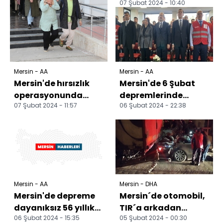
07 Şubat 2024 - 10:40
Mersin - AA
Mersin - AA
Mersin'de hırsızlık
Mersin'de 6 Şubat
operasyonunda
depremlerinde
07 Şubat 2024 - 11:57
06 Şubat 2024 - 22:38
yakalanan 12
hayatını
zanlıdan 8'i
kaybedenler anıldı
tutuklandı
Mersin - AA
Mersin - DHA
Mersin'de depreme
Mersin´de otomobil,
dayanıksız 56 yıllık
TIR´a arkadan
06 Şubat 2024 - 15:35
05 Şubat 2024 - 00:30
okul binasının yıkımı
çarptı: 1 ölü, 3 yaralı