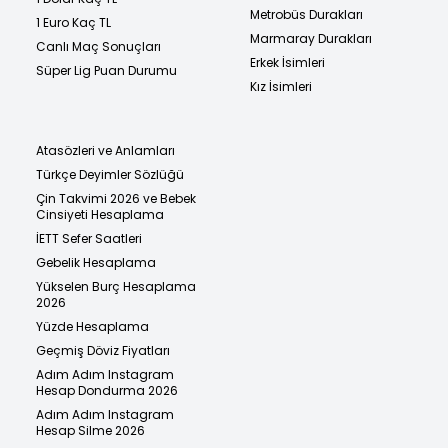
Metrobüs Durakları
1 Euro Kaç TL
Marmaray Durakları
Canlı Maç Sonuçları
Erkek İsimleri
Süper Lig Puan Durumu
Kız İsimleri
Atasözleri ve Anlamları
Türkçe Deyimler Sözlüğü
Çin Takvimi 2026 ve Bebek
Cinsiyeti Hesaplama
İETT Sefer Saatleri
Gebelik Hesaplama
Yükselen Burç Hesaplama
2026
Yüzde Hesaplama
Geçmiş Döviz Fiyatları
Adım Adım Instagram
Hesap Dondurma 2026
Adım Adım Instagram
Hesap Silme 2026