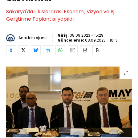
Sakarya'da Uluslararası Ekonomi, Vizyon ve İş
Geliştirme Toplantısı yapıldı.
Giriş:
08.09.2023 - 15:29
Anadolu Ajansı
Güncelleme:
08.09.2023 - 16:13