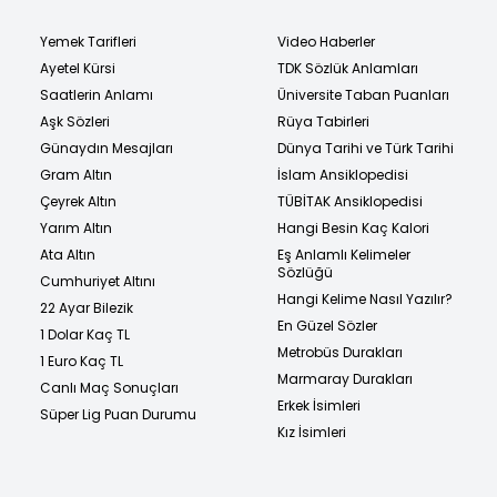
Yemek Tarifleri
Video Haberler
Ayetel Kürsi
TDK Sözlük Anlamları
Saatlerin Anlamı
Üniversite Taban Puanları
Aşk Sözleri
Rüya Tabirleri
Günaydın Mesajları
Dünya Tarihi ve Türk Tarihi
Gram Altın
İslam Ansiklopedisi
Çeyrek Altın
TÜBİTAK Ansiklopedisi
Yarım Altın
Hangi Besin Kaç Kalori
Ata Altın
Eş Anlamlı Kelimeler
Sözlüğü
Cumhuriyet Altını
Hangi Kelime Nasıl Yazılır?
22 Ayar Bilezik
En Güzel Sözler
1 Dolar Kaç TL
Metrobüs Durakları
1 Euro Kaç TL
Marmaray Durakları
Canlı Maç Sonuçları
Erkek İsimleri
Süper Lig Puan Durumu
Kız İsimleri