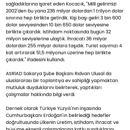
sağladıklarına işaret eden Kocacık, "Milli gelirimizi
2002'den bu yana 236 milyar dolardan 1 trilyon dolar
sınırına hep birlikte getirdik. Kişi başı geliri 3 bin 600
dolar seviyesinden 10 bin 650 dolar seviyesine
birlikte çıkardık. İstihdam noktasında bugün 32
milyon seviyelerine ulaştık. İhracatı 36 milyar
dolardan 255 milyar dolara taşıdık. Turist sayımızı 4
kat artırarak 51,5 milyonun üzerine hep birlikte
çıkardık." ifadesini kullandı.
ASRİAD Sakarya Şube Başkanı Rıdvan Ulusal da
uluslararası bir toplantıya ev sahipliği yapmaktan
mutluluk duyduklarını belirterek, yaptıkları
çalışmalar hakkında bilgi verdi.
Dernek olarak Türkiye Yüzyılı'nın inşasında
Cumhurbaşkanı Erdoğan'ın belirlediği hedefler
doğrultusunda ülkenin üretim, istihdam, ihracat ve
büyüme eksenli çalışmalarına katkı sunduklarını,