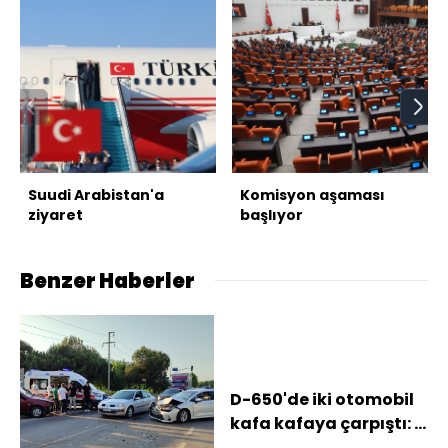
Suudi Arabistan'a
Komisyon aşaması
ziyaret
başlıyor
Benzer Haberler
D-650'de iki otomobil
kafa kafaya çarpıştı: 1
yaralı