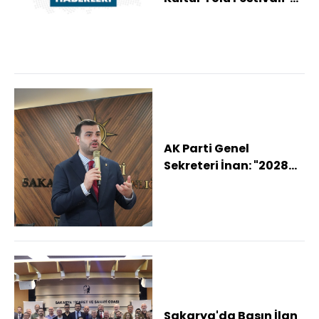
ev sahipliği yapacak
AK Parti Genel
Sekreteri İnan: "2028
yılında çok tarihi bir
zaferi tekrar e...
Sakarya'da Basın İlan