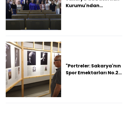
Kurumu'ndan
gazetecilere önemli
eğitim
"Portreler: Sakarya'nın
Spor Emektarları No.2"
sergisi açıldı