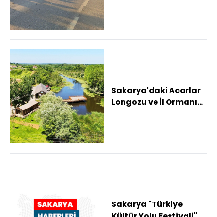
Sakarya'daki Acarlar
Longozu ve İl Ormanı
Tabiat Parkı
bayramda 24 bin ziya...
Sakarya "Türkiye
Kültür Yolu Festivali"ne