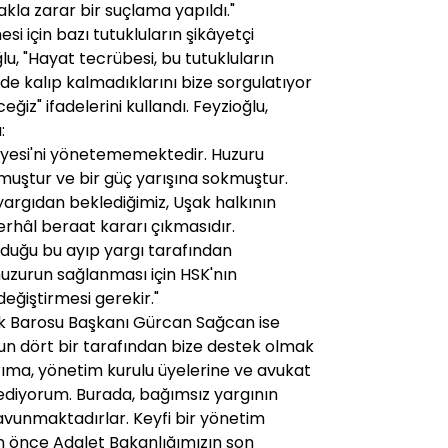
la zarar bir suçlama yapıldı."
i için bazı tutukluların şikâyetçi
lu, "Hayat tecrübesi, bu tutukluların
nde kalıp kalmadıklarını bize sorgulatıyor
iz" ifadelerini kullandı. Feyzioğlu,
:
liyesi'ni yönetememektedir. Huzuru
zmuştur ve bir güç yarışına sokmuştur.
yargıdan beklediğimiz, Uşak halkının
rhâl beraat kararı çıkmasıdır.
duğu bu ayıp yargı tarafından
huzurun sağlanması için HSK'nın
eğiştirmesi gerekir."
 Barosu Başkanı Gürcan Sağcan ise
un dört bir tarafından bize destek olmak
rıma, yönetim kurulu üyelerine ve avukat
diyorum. Burada, bağımsız yargının
vunmaktadırlar. Keyfi bir yönetim
an önce Adalet Bakanlığımızın son