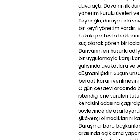
dava açtı. Davanın ilk du
yönetim kurulu üyeleri ve
Feyzioğlu, duruşmada sav
bir keyfi yönetim vardır.
hukuki protesto haklarını 
suç olarak gören bir iddi
Dünyanın en huzurlu adli
bir uygulamayla karşı kar
şahsında avukatlara ve s
düşmanlığıdır. Suçun unsu
beraat kararı verilmesini 
O gün cezaevi aracında b
istendiği öne sürülen tut
kendisini odasına çağırdığ
söyleyince de azarlayarak
şikâyetçi olmadıklarını ka
Duruşma, baro başkanlar
arasında açıklama yapan 