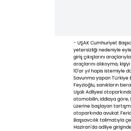
- UŞAK Cumhuriyet Başsav
yetersizliği nedeniyle e
giriş çıkışlarını araçlarıy
araçlarını alıkoyma, kişiy
10'ar yıl hapis istemiyle
Savunma yapan Türkiye Ba
Feyzioğlu, sanıkların beraa
Uşak Adliyesi otoparkında
otomobilin, iddiaya göre, 
üzerine başlayan tartışma
otoparkında avukat Feride
Başsavcılık talimatıyla çek
Haziran'da adliye girişind