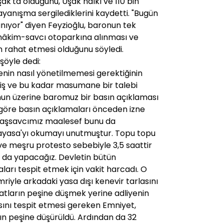
k'ta olduğunu, Uşak halkı ve 110 bin
yanışma sergilediklerini kaydetti. "Bugün
nıyor" diyen Feyzioğlu, baronun tek
n hâkim-savcı otoparkına alınması ve
n rahat etmesi olduğunu söyledi.
şöyle dedi:
yenin nasıl yönetilmemesi gerektiğinin
miş ve bu kadar masumane bir talebi
un üzerine baromuz bir basın açıklaması
göre basın açıklamaları önceden izne
 Başsavcımız maalesef bunu da
yasa'yı okumayı unutmuştur. Topu topu
 ve meşru protesto sebebiyle 3,5 saattir
 da yapacağız. Devletin bütün
ları tespit etmek için vakit harcadı. O
riyle arkadaki yasa dışı kenevir tarlasını
atların peşine düşmek yerine adliyenin
asını tespit etmesi gereken Emniyet,
rın peşine düşürüldü. Ardından da 32