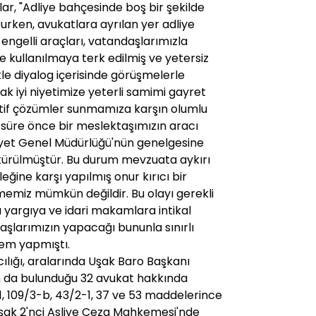
r, "Adliye bahçesinde boş bir şekilde
urken, avukatlara ayrılan yer adliye
, engelli araçları, vatandaşlarımızla
de kullanılmaya terk edilmiş ve yetersiz
etle diyalog içerisinde görüşmelerle
ak iyi niyetimize yeterli samimi gayret
atif çözümler sunmamıza karşın olumlu
r süre önce bir meslektaşımızın aracı
yet Genel Müdürlüğü'nün genelgesine
ötürülmüştür. Bu durum mevzuata aykırı
eğine karşı yapılmış onur kırıcı bir
memiz mümkün değildir. Bu olayı gerekli
 yargıya ve idari makamlara intikal
aşlarımızın yapacağı bununla sınırlı
lem yapmıştı.
lığı, aralarında Uşak Baro Başkanı
 da bulunduğu 32 avukat hakkında
/1, 109/3-b, 43/2-1, 37 ve 53 maddelerince
, Uşak 2'nci Asliye Ceza Mahkemesi'nde