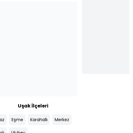
Uşak İlçeleri
az
Eşme
Karahallı
Merkez
slı
Ulubey