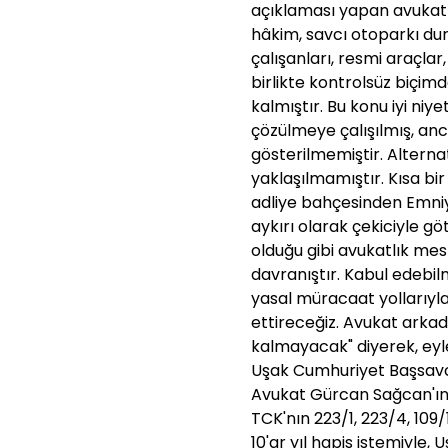
açıklaması yapan avukatla
hâkim, savcı otoparkı dur
çalışanları, resmi araçlar
birlikte kontrolsüz biçim
kalmıştır. Bu konu iyi niy
çözülmeye çalışılmış, anc
gösterilmemiştir. Altern
yaklaşılmamıştır. Kısa bi
adliye bahçesinden Emni
aykırı olarak çekiciyle g
olduğu gibi avukatlık mesl
davranıştır. Kabul edebil
yasal müracaat yollarıyla
ettireceğiz. Avukat arkad
kalmayacak" diyerek, ey
Uşak Cumhuriyet Başsavcı
Avukat Gürcan Sağcan'ın
TCK'nın 223/1, 223/4, 109
10'ar yıl hapis istemiyle