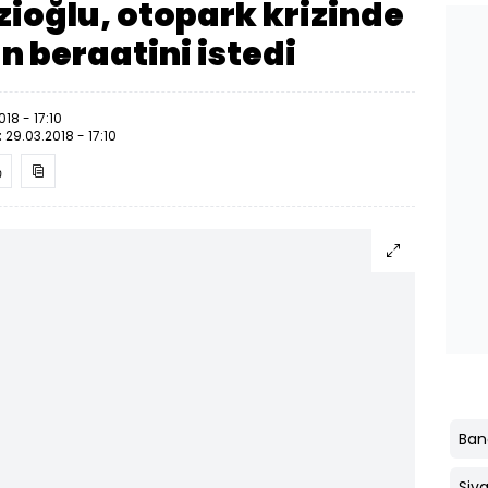
ioğlu, otopark krizinde
n beraatini istedi
018 - 17:10
:
29.03.2018 - 17:10
Ban
Siva