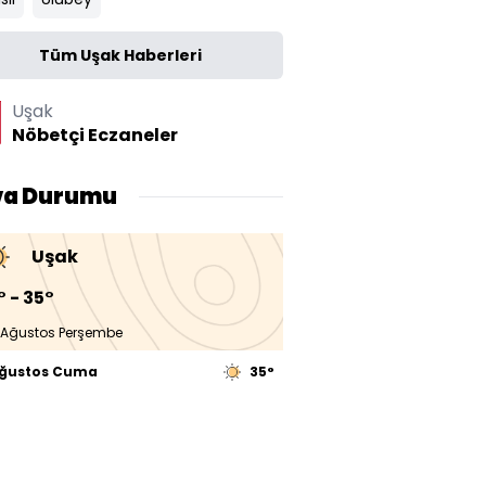
Tüm Uşak Haberleri
Uşak
Nöbetçi Eczaneler
va Durumu
Uşak
° - 35°
 Ağustos Perşembe
Ağustos Cuma
35°