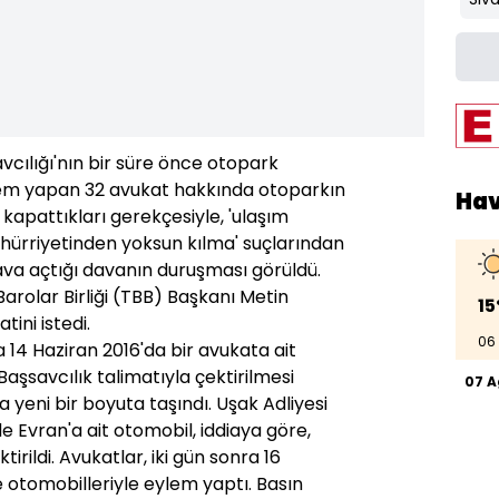
cılığı'nın bir süre önce otopark
ylem yapan 32 avukat hakkında otoparkın
Ha
la kapattıkları gerekçesiyle, 'ulaşım
i hürriyetinden yoksun kılma' suçlarından
 dava açtığı davanın duruşması görüldü.
rolar Birliği (TBB) Başkanı Metin
15
tini istedi.
06
 14 Haziran 2016'da bir avukata ait
Başsavcılık talimatıyla çektirilmesi
07 
 yeni bir boyuta taşındı. Uşak Adliyesi
 Evran'a ait otomobil, iddiaya göre,
tirildi. Avukatlar, iki gün sonra 16
e otomobilleriyle eylem yaptı. Basın