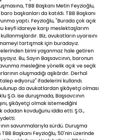
ruşmasına, TBB Başkanı Metin Feyzioğlu,
 baro başkanları da katıldı. TBB Başkanı
unma yaptı. Feyzioğlu, "Burada çok açık
 Bu keyfi idareye karşı meslektaşlarım
kullanmışlardır. Biz, avukatların uyarısını
anameyi tartışmak için buradayız.
yelerinden birini yaşanmaz hale getiren
şıyayız. Bu, Sayın Başsavcının, baronun
avunma mesleğine yönelik açık ve seçik
rlarının oluşmadığı aşikârdır. Derhal
talep ediyoruz" ifadelerini kullandı.
ulunup da avukatlardan şikâyetçi olması
uklu Ş.G. ise duruşmada, Başsavcının
ını, şikâyetçi olmak istemediğini
 odadan kovduğunu iddia etti. Ş.G.,
ydetti.
ının savunmalarıyla sürdü. Duruşma
TBB Başkanı Feyzioğlu, 50'nin üzerinde