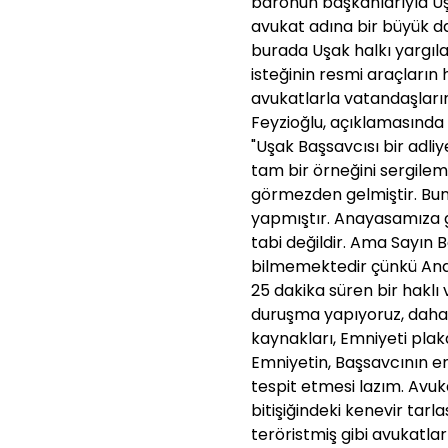
baronun başkanlarıyla Uşa
avukat adına bir büyük da
burada Uşak halkı yargıla
isteğinin resmi araçları
avukatlarla vatandaşları
Feyzioğlu, açıklamasında 
"Uşak Başsavcısı bir adli
tam bir örneğini sergile
görmezden gelmiştir. Bun
yapmıştır. Anayasamıza 
tabi değildir. Ama Sayın
bilmemektedir çünkü Ana
25 dakika süren bir haklı
duruşma yapıyoruz, daha
kaynakları, Emniyeti plaka
Emniyetin, Başsavcının em
tespit etmesi lazım. Avuk
bitişiğindeki kenevir tarl
teröristmiş gibi avukatla