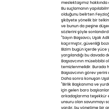
meslektaşımız hakkında ak
Bu suçlamanın yapılabilmes
olduğunu belirten Feyzioğ
şikâyete yönelik bir telki
ve bunun da peşine düşeceğ
sözlerini şöyle sonlandırdı
"Sayın Başsavcı, Uşak Ad
kaçırmıştır, güvenliği bo
Bizim bugün içerde yüce 
yargılandığı bu davada de
Başsavcının müsebbibi ol
temizlenmelidir. Burada 
Başsavcının görev yerini d
Daha sonra konuşan Uşak
"Birlik Başkanıma ve yurd
için gelen baro başkanla
arkadaşlarıma teşekkür e
unsuru olan savunmayı sa
vardır, bu yönetime bir 