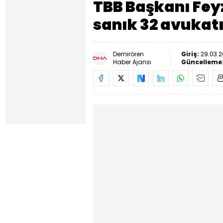
TBB Başkanı Feyz
sanık 32 avukatı
Demirören
Giriş:
29.03.2
Haber Ajansı
Güncelleme