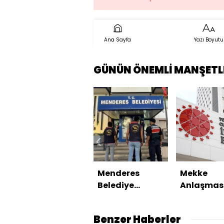
Ana Sayfa
Yazı Boyutu
GÜNÜN ÖNEMLİ MANŞETL
Menderes
Mekke
Belediye
Anlaşmas
Başkanı
NATO'nun 
tutuklandı
maddesiy
Benzer Haberler
çelişmiyo