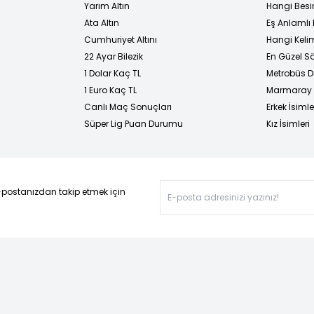
Yarım Altın
Hangi Besi
Ata Altın
Eş Anlamlı 
Cumhuriyet Altını
Hangi Kelim
22 Ayar Bilezik
En Güzel Sö
1 Dolar Kaç TL
Metrobüs D
1 Euro Kaç TL
Marmaray D
Canlı Maç Sonuçları
Erkek İsimle
Süper Lig Puan Durumu
Kız İsimleri
-postanızdan takip etmek için