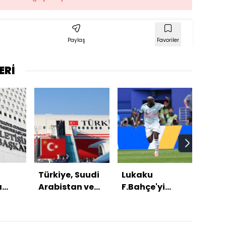
Paylaş
Favoriler
ERİ
Türkiye, Suudi
Lukaku
Mek
ı
Arabistan ve
F.Bahçe'yi
Anla
5.
Pakistan'dan
beğendi!
nasıl
le
üçlü savunma
buld
r
anlaşması