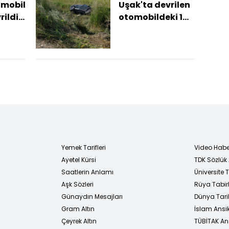
omobil
Uşak'ta devrilen
ildi:
otomobildeki 1
atını
kişi öldü, 1 kişi
i
yaralandı
Yemek Tarifleri
Video Habe
Ayetel Kürsi
TDK Sözlük
i
Saatlerin Anlamı
Üniversite
Aşk Sözleri
Rüya Tabirl
Günaydın Mesajları
Dünya Tarih
Gram Altın
İslam Ansi
Çeyrek Altın
TÜBİTAK An