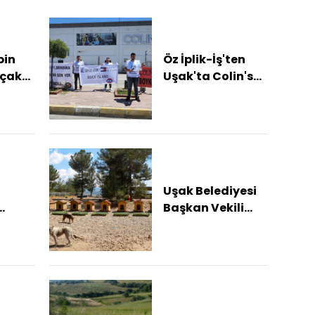
bin
Öz İplik-İş'ten
açak
Uşak'ta Colin's
e
önünde basın
açıklaması
Uşak Belediyesi
Başkan Vekili
isi
Özkan'dan
i
hayvan
bakımevine
ziyaret