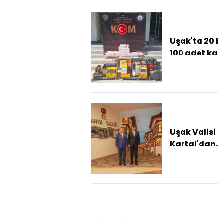
Uşak'ta 20 
100 adet k
makaron el
geçirildi
Uşak Valisi
Kartal'dan
Kütahya Val
Işın'a iade-
ziyaret