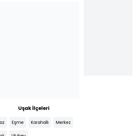
Uşak İlçeleri
az
Eşme
Karahallı
Merkez
slı
Ulubey