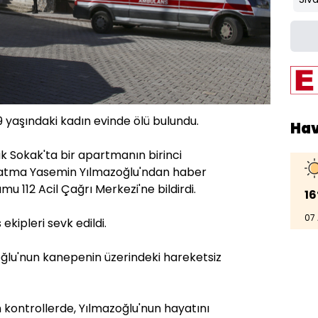
 yaşındaki kadın evinde ölü bulundu.
Ha
ak Sokak'ta bir apartmanın birinci
Fatma Yasemin Yılmazoğlu'ndan haber
 112 Acil Çağrı Merkezi'ne bildirdi.
16
07
s ekipleri sevk edildi.
oğlu'nun kanepenin üzerindeki hareketsiz
n kontrollerde, Yılmazoğlu'nun hayatını