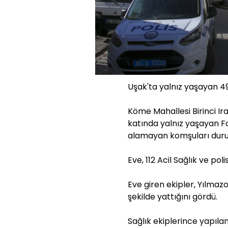
Uşak'ta yalnız yaşayan 49
Köme Mahallesi Birinci Ir
katında yalnız yaşayan 
alamayan komşuları durumu
Eve, 112 Acil Sağlık ve poli
Eve giren ekipler, Yılmaz
şekilde yattığını gördü.
Sağlık ekiplerince yapıla