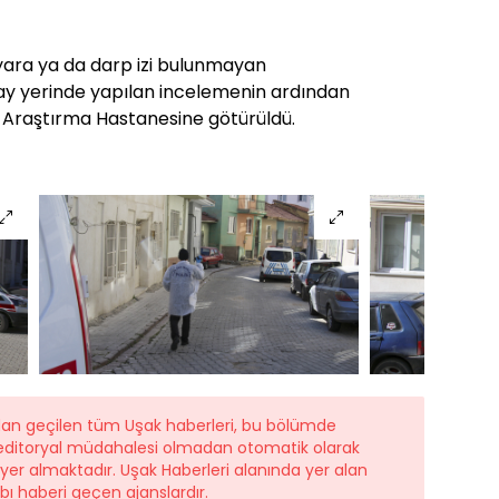
yara ya da darp izi bulunmayan
lay yerinde yapılan incelemenin ardından
e Araştırma Hastanesine götürüldü.
ndan geçilen tüm Uşak haberleri, bu bölümde
r editoryal müdahalesi olmadan otomatik olarak
e yer almaktadır. Uşak Haberleri alanında yer alan
ı haberi geçen ajanslardır.