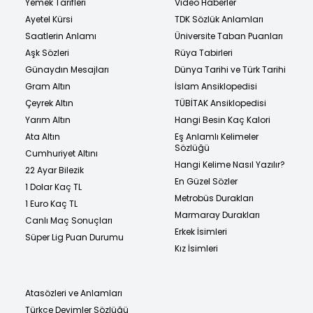
Yemek Tarifleri
Video Haberler
Ayetel Kürsi
TDK Sözlük Anlamları
Saatlerin Anlamı
Üniversite Taban Puanları
Aşk Sözleri
Rüya Tabirleri
Günaydın Mesajları
Dünya Tarihi ve Türk Tarihi
Gram Altın
İslam Ansiklopedisi
Çeyrek Altın
TÜBİTAK Ansiklopedisi
Yarım Altın
Hangi Besin Kaç Kalori
Ata Altın
Eş Anlamlı Kelimeler
Sözlüğü
Cumhuriyet Altını
Hangi Kelime Nasıl Yazılır?
22 Ayar Bilezik
En Güzel Sözler
1 Dolar Kaç TL
Metrobüs Durakları
1 Euro Kaç TL
Marmaray Durakları
Canlı Maç Sonuçları
Erkek İsimleri
Süper Lig Puan Durumu
Kız İsimleri
Atasözleri ve Anlamları
Türkçe Deyimler Sözlüğü