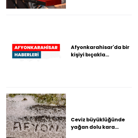
Afyonkarahisar'da bir
kişiyi bıçakla
yaralayan şüpheli
tutuklandı
Ceviz büyüklüğünde
yağan dolu kara
yolunu beyaza bürüdü