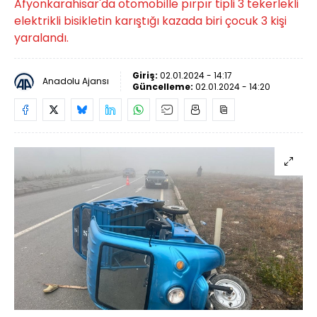
Afyonkarahisar'da otomobille pırpır tipli 3 tekerlekli
elektrikli bisikletin karıştığı kazada biri çocuk 3 kişi
yaralandı.
Giriş:
02.01.2024 - 14:17
Anadolu Ajansı
Güncelleme:
02.01.2024 - 14:20