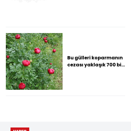
çarpıştığı kazada 2
kişi yaralandı
Bu gülleri koparmanın
cezası yaklaşık 700 bin
TL