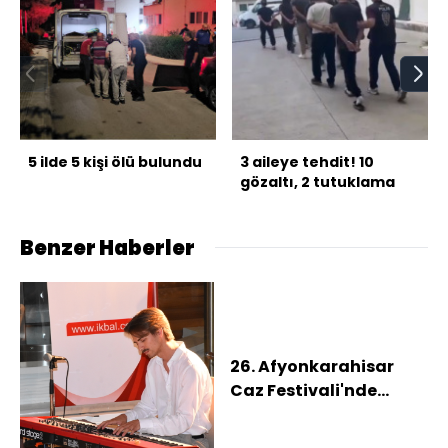
5 ilde 5 kişi ölü bulundu
3 aileye tehdit! 10
gözaltı, 2 tutuklama
Benzer Haberler
26. Afyonkarahisar
Caz Festivali'nde
Çekyalı iki grup konser
verdi