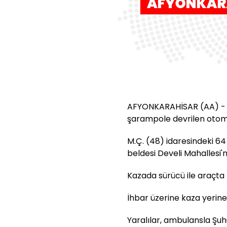
AFYONKARAHİSAR (AA) - A
şarampole devrilen otomob
M.Ç. (48) idaresindeki 64 
beldesi Develi Mahallesi'
Kazada sürücü ile araçta b
İhbar üzerine kaza yerine 
Yaralılar, ambulansla Şuh