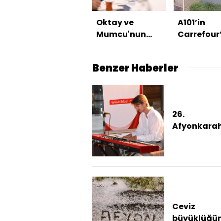
Oktay ve
A101’in
Mumcu'nun
Carrefour
ailelerini kabul
devralma
etti
koşullu izi
Benzer Haberler
26.
Afyonkarah
Caz Festiva
Çekyalı iki 
konser verd
Ceviz
büyüklüğü