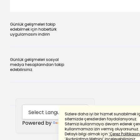
Günlük gelişmeleri takip
edebilmek için habertürk
uygulamasını indirin
Günlük gelişmeleri sosyal
medya hesaplarından takip
edebilirsiniz.
Sizlere daha iyi bir hizmet sunabilmek i
sitemizde çerezlerden faydalanıyoruz.
Powered by
Translate
Sitemizi kullanmaya devam ederek çere
kullanmamıza izin vermiş oluyorsunuz.
Detaylı bilgi almak için
‘Çerez Politikasını
‘Aydınlatma Metnini’
inceleyebilirsiniz.