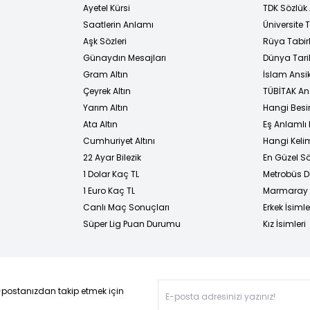
Ayetel Kürsi
TDK Sözlük
i
Saatlerin Anlamı
Üniversite
Aşk Sözleri
Rüya Tabirl
Günaydın Mesajları
Dünya Tarih
Gram Altın
İslam Ansi
Çeyrek Altın
TÜBİTAK An
Yarım Altın
Hangi Besi
Ata Altın
Eş Anlamlı 
Cumhuriyet Altını
Hangi Kelim
22 Ayar Bilezik
En Güzel Sö
1 Dolar Kaç TL
Metrobüs D
1 Euro Kaç TL
Marmaray D
Canlı Maç Sonuçları
Erkek İsimle
Süper Lig Puan Durumu
Kız İsimleri
-postanızdan takip etmek için