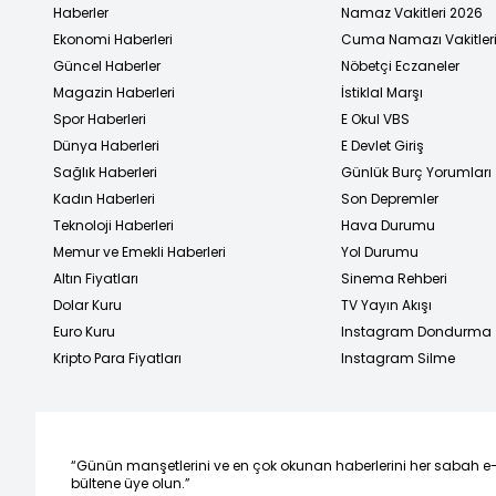
Haberler
Namaz Vakitleri 2026
Ekonomi Haberleri
Cuma Namazı Vakitler
Güncel Haberler
Nöbetçi Eczaneler
Magazin Haberleri
İstiklal Marşı
Spor Haberleri
E Okul VBS
Dünya Haberleri
E Devlet Giriş
Sağlık Haberleri
Günlük Burç Yorumları
Kadın Haberleri
Son Depremler
Teknoloji Haberleri
Hava Durumu
Memur ve Emekli Haberleri
Yol Durumu
Altın Fiyatları
Sinema Rehberi
Dolar Kuru
TV Yayın Akışı
Euro Kuru
Instagram Dondurma
Kripto Para Fiyatları
Instagram Silme
“Günün manşetlerini ve en çok okunan haberlerini her sabah e
bültene üye olun.”