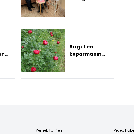
 kara
yenilendi
aza
Bu gülleri
un
koparmanın
cezası yaklaşık
şi
700 bin TL
Yemek Tarifleri
Video Habe