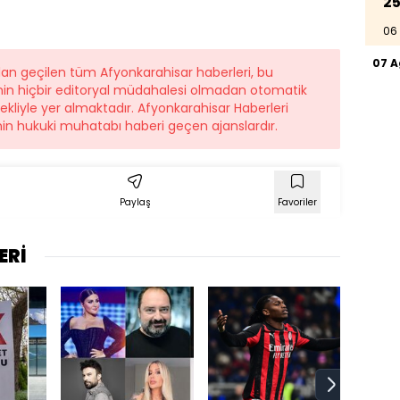
25
06
07 
dan geçilen tüm Afyonkarahisar haberleri, bu
nin hiçbir editoryal müdahalesi olmadan otomatik
şekliyle yer almaktadır. Afyonkarahisar Haberleri
nin hukuki muhatabı haberi geçen ajanslardır.
Paylaş
Favoriler
ERİ