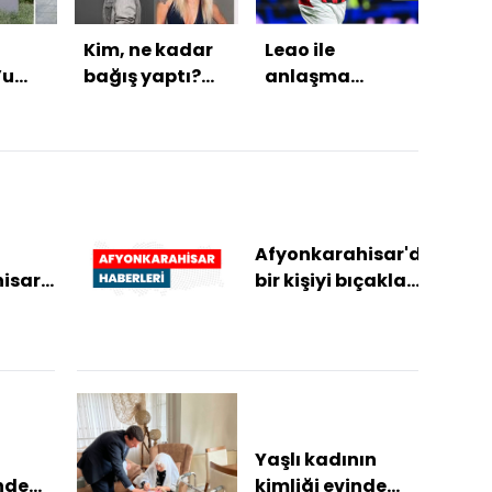
Kim, ne kadar
Leao ile
Bak
’u
bağış yaptı?
anlaşma
Bayr
sına
İşte o isimler!
tamam, sıra
Terö
n
Milan'da!
Türk
sürec
birli
üret
oldu
Afyonkarahisar'da
isar
bir kişiyi bıçakla
li'nde
yaralayan şüpheli
grup
tutuklandı
i
Yaşlı kadının
nde
kimliği evinde