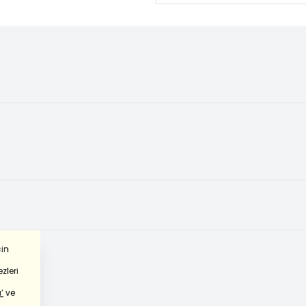
çin
zleri
’
ve