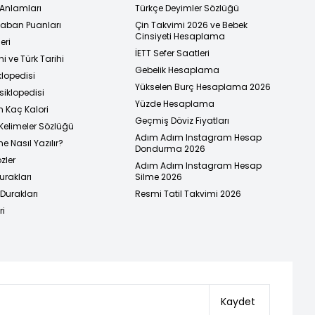
 Anlamları
Türkçe Deyimler Sözlüğü
 Taban Puanları
Çin Takvimi 2026 ve Bebek
Cinsiyeti Hesaplama
eri
İETT Sefer Saatleri
i ve Türk Tarihi
Gebelik Hesaplama
klopedisi
Yükselen Burç Hesaplama 2026
siklopedisi
Yüzde Hesaplama
n Kaç Kalori
Geçmiş Döviz Fiyatları
Kelimeler Sözlüğü
Adım Adım Instagram Hesap
e Nasıl Yazılır?
Dondurma 2026
zler
Adım Adım Instagram Hesap
urakları
Silme 2026
urakları
Resmi Tatil Takvimi 2026
ri
Kaydet