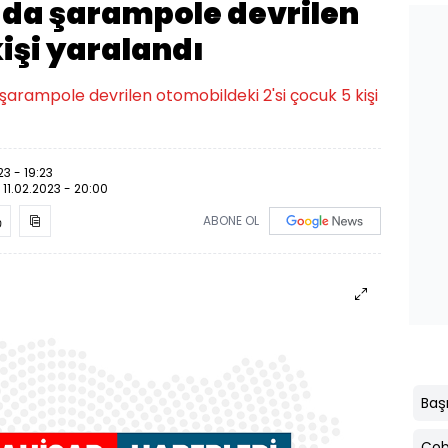
da şarampole devrilen
işi yaralandı
 şarampole devrilen otomobildeki 2'si çocuk 5 kişi
23 - 19:23
:
11.02.2023 - 20:00
ABONE OL
Baş
Çob