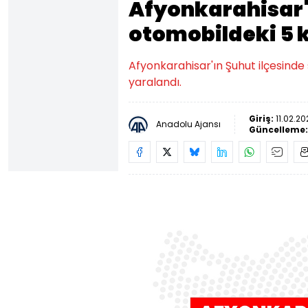
Afyonkarahisar'
otomobildeki 5 k
Afyonkarahisar'ın Şuhut ilçesinde
yaralandı.
Giriş:
11.02.20
Anadolu Ajansı
Güncelleme