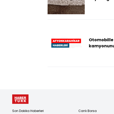
yağan dolu
yolunu bey
bürüdü
Otomobille
kamyonun
çarpıştığı
kazada 2 ki
yaralandı
Son Dakika Haberleri
Canlı Borsa