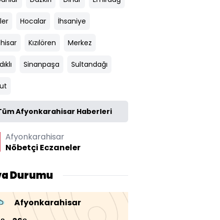
ler
Hocalar
İhsaniye
ehisar
Kızılören
Merkez
ıklı
Sinanpaşa
Sultandağı
ut
Tüm Afyonkarahisar Haberleri
Afyonkarahisar
Nöbetçi Eczaneler
va Durumu
Afyonkarahisar