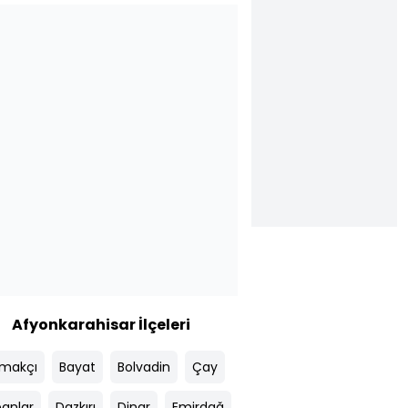
Afyonkarahisar İlçeleri
makçı
Bayat
Bolvadin
Çay
anlar
Dazkırı
Dinar
Emirdağ