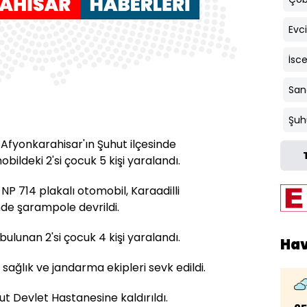
Evci
İsc
Sand
Şuh
fyonkarahisar'ın Şuhut ilçesinde
ildeki 2'si çocuk 5 kişi yaralandı.
NP 714 plakalı otomobil, Karaadilli
nde şarampole devrildi.
ulunan 2'si çocuk 4 kişi yaralandı.
Ha
sağlık ve jandarma ekipleri sevk edildi.
ut Devlet Hastanesine kaldırıldı.