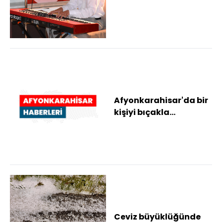
Çekyalı iki grup konser
verdi
Afyonkarahisar'da bir
kişiyi bıçakla
yaralayan şüpheli
tutuklandı
Ceviz büyüklüğünde