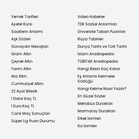
Yemek Tarifleri
Video Haberler
Ayetel Kürsi
TDK Sözlük Anlamları
Saatlerin Anlamı
Üniversite Taban Puanları
Aşk Sözleri
Rüya Tabirleri
Günaydın Mesajları
Dünya Tarihi ve Türk Tarihi
Gram Altın
İslam Ansiklopedisi
Çeyrek Altın
TÜBİTAK Ansiklopedisi
Yarım Altın
Hangi Besin Kaç Kalori
Ata Altın
Eş Anlamlı Kelimeler
Sözlüğü
Cumhuriyet Altını
Hangi Kelime Nasıl Yazılır?
22 Ayar Bilezik
En Güzel Sözler
1 Dolar Kaç TL
Metrobüs Durakları
1 Euro Kaç TL
Marmaray Durakları
Canlı Maç Sonuçları
Erkek İsimleri
Süper Lig Puan Durumu
Kız İsimleri