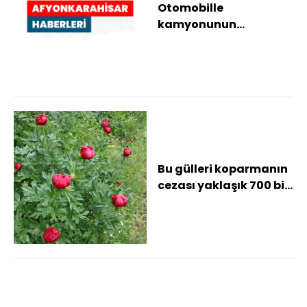
Otomobille
kamyonunun
çarpıştığı kazada 2
kişi yaralandı
Bu gülleri koparmanın
cezası yaklaşık 700 bin
TL