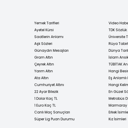
Yemek Tarifleri
Video Habe
Ayetel Kürsi
TDK Sözlük
i
Saatlerin Anlamı
Üniversite
Aşk Sözleri
Rüya Tabirl
Günaydın Mesajları
Dünya Tarih
Gram Altın
İslam Ansi
Çeyrek Altın
TÜBİTAK An
Yarım Altın
Hangi Besi
Ata Altın
Eş Anlamlı 
Cumhuriyet Altını
Hangi Kelim
22 Ayar Bilezik
En Güzel Sö
1 Dolar Kaç TL
Metrobüs D
1 Euro Kaç TL
Marmaray D
Canlı Maç Sonuçları
Erkek İsimle
Süper Lig Puan Durumu
Kız İsimleri