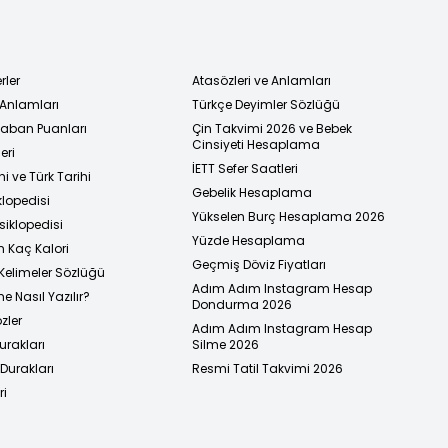
rler
Atasözleri ve Anlamları
 Anlamları
Türkçe Deyimler Sözlüğü
 Taban Puanları
Çin Takvimi 2026 ve Bebek
Cinsiyeti Hesaplama
eri
İETT Sefer Saatleri
i ve Türk Tarihi
Gebelik Hesaplama
klopedisi
Yükselen Burç Hesaplama 2026
siklopedisi
Yüzde Hesaplama
n Kaç Kalori
Geçmiş Döviz Fiyatları
Kelimeler Sözlüğü
Adım Adım Instagram Hesap
e Nasıl Yazılır?
Dondurma 2026
zler
Adım Adım Instagram Hesap
urakları
Silme 2026
urakları
Resmi Tatil Takvimi 2026
ri