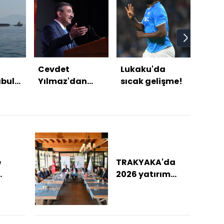
Cevdet
Lukaku'da
Husu
abul
Yılmaz'dan
sıcak gelişme!
sıktı
ürmüz
Mekke
Anlaşması
mesajı
e
TRAKYAKA'da
2026 yatırım
alar
hedefleri
ü
değerlendirildi
 dolu