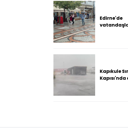
Edirne'de
vatandaşl
yağmurun t
çıkardı
Kapıkule Sın
Kapısı'nda 
yağışı