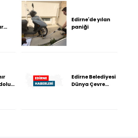
Edirne'de yılan
ar
paniği
adını
ır
Edirne Belediyesi
dolu
Dünya Çevre
Günü'nü
etkinliklerle
kutlayacak