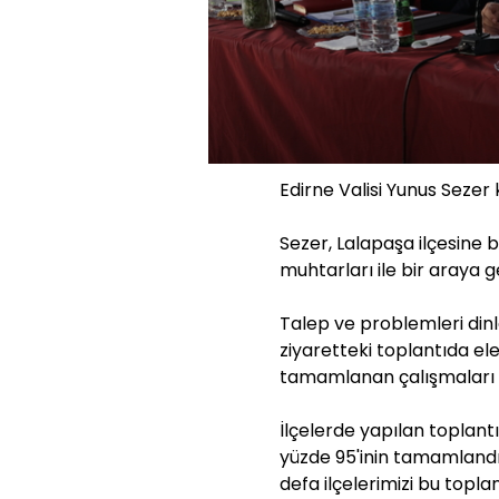
Edirne Valisi Yunus Sezer
Sezer, Lalapaşa ilçesine
muhtarları ile bir araya ge
Talep ve problemleri dinl
ziyaretteki toplantıda ele 
tamamlanan çalışmaları d
İlçelerde yapılan toplant
yüzde 95'inin tamamlandığı
defa ilçelerimizi bu toplan