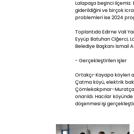
Lalapaşa beşinci ilçemiz.
giderildiğini ve birçok icr
problemleri ise 2024 prog
Toplantıda Edirne Vali Yar
Eyyüp Batuhan Ciğerci, 
Belediye Başkanı İsmail A
- Gerçekleştirilen işler
Ortakçı-Kayapa köyleri ar
Çatma köyü, elektrik ba
Çömlekakpınar-Muratçalı 
onarıldı. Hacılar köyünd
döşenmesi işi gerçekleştiri