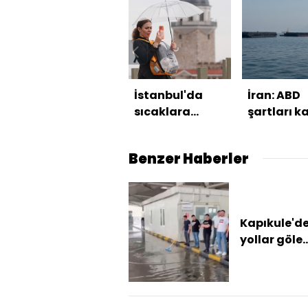
İstanbul'da
İran: ABD
sıcaklara
şartları k
yağmur molası
ederse H
açılır
Benzer Haberler
Kapıkule'd
yollar göle
döndü, tarl
zarar görd
Sağanak ve
yağışı...