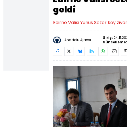
geldi
Edirne Valisi Yunus Sezer köy ziy
Giriş:
24.11.20
Anadolu Ajansı
Güncelleme