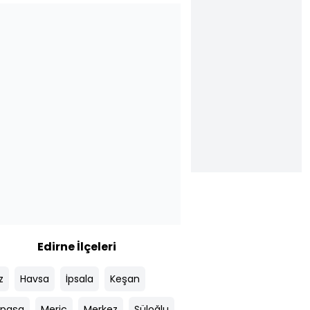
Edirne İlçeleri
z
Havsa
İpsala
Keşan
apaşa
Meriç
Merkez
Süloğlu