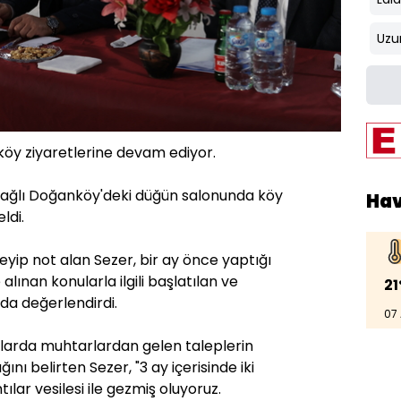
Uzu
 köy ziyaretlerine devam ediyor.
 bağlı Doğanköy'deki düğün salonunda köy
Ha
ldi.
eyip not alan Sezer, bir ay önce yaptığı
alınan konularla ilgili başlatılan ve
21
a değerlendirdi.
07
ılarda muhtarlardan gelen taleplerin
nı belirten Sezer, "3 ay içerisinde iki
tılar vesilesi ile gezmiş oluyoruz.