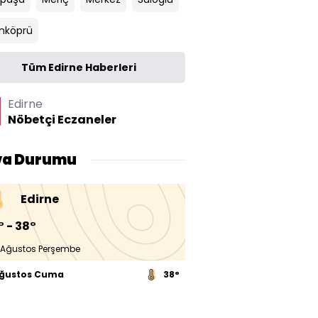
nköprü
Tüm Edirne Haberleri
Edirne
Nöbetçi Eczaneler
va Durumu
Edirne
° - 38°
 Ağustos Perşembe
Ağustos Cuma
38°