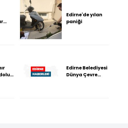
Edirne'de yılan
ar
paniği
adını
ır
Edirne Belediyesi
dolu
Dünya Çevre
Günü'nü
etkinliklerle
kutlayacak