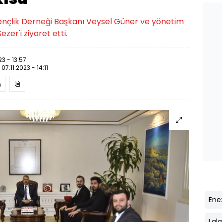
nçlik Derneği Başkanı Veysel Güner ve yönetim
ezer'i ziyaret etti.
23 - 13:57
:
07.11.2023 - 14:11
Ene
Lal