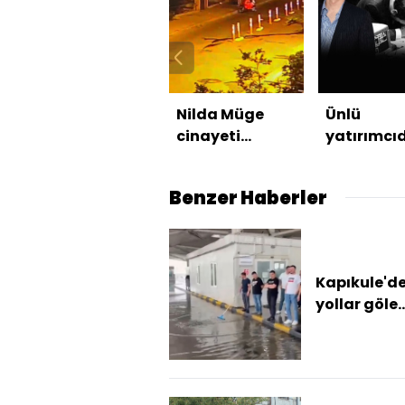
Nilda Müge
Ünlü
cinayeti
yatırımcı
kamerada!
yeni çökü
uyarısı: 19
Benzer Haberler
benzeri bi
düşüş
yaşanabil
Kapıkule'd
yollar göle
döndü, tarl
zarar görd
Sağanak ve
yağışı...