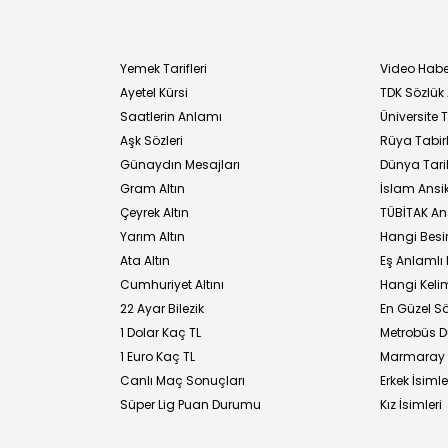
Yemek Tarifleri
Video Habe
Ayetel Kürsi
TDK Sözlük
i
Saatlerin Anlamı
Üniversite
Aşk Sözleri
Rüya Tabirl
Günaydın Mesajları
Dünya Tarih
Gram Altın
İslam Ansi
Çeyrek Altın
TÜBİTAK An
Yarım Altın
Hangi Besi
Ata Altın
Eş Anlamlı 
Cumhuriyet Altını
Hangi Kelim
22 Ayar Bilezik
En Güzel Sö
1 Dolar Kaç TL
Metrobüs D
1 Euro Kaç TL
Marmaray D
Canlı Maç Sonuçları
Erkek İsimle
Süper Lig Puan Durumu
Kız İsimleri