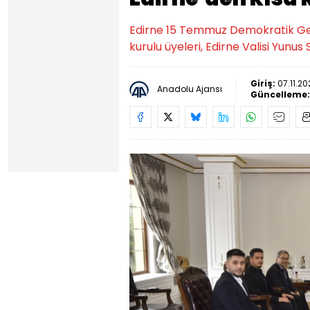
Edirne 15 Temmuz Demokratik Ge
kurulu üyeleri, Edirne Valisi Yunus S
Giriş:
07.11.20
Anadolu Ajansı
Güncelleme