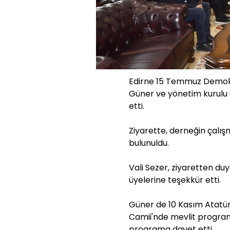
Edirne 15 Temmuz Demokr
Güner ve yönetim kurulu üy
etti.
Ziyarette, derneğin çalışm
bulunuldu.
Vali Sezer, ziyaretten d
üyelerine teşekkür etti.
Güner de 10 Kasım Atatür
Camii'nde mevlit programı
programa davet etti.