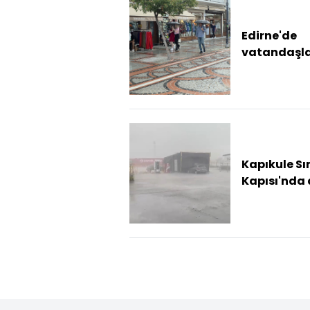
Edirne'de
vatandaşl
yağmurun t
çıkardı
Kapıkule Sın
Kapısı'nda 
yağışı