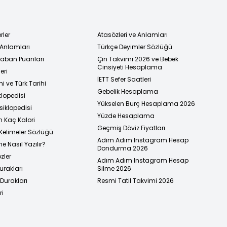
rler
Atasözleri ve Anlamları
 Anlamları
Türkçe Deyimler Sözlüğü
 Taban Puanları
Çin Takvimi 2026 ve Bebek
Cinsiyeti Hesaplama
eri
İETT Sefer Saatleri
i ve Türk Tarihi
Gebelik Hesaplama
klopedisi
Yükselen Burç Hesaplama 2026
siklopedisi
Yüzde Hesaplama
n Kaç Kalori
Geçmiş Döviz Fiyatları
Kelimeler Sözlüğü
Adım Adım Instagram Hesap
e Nasıl Yazılır?
Dondurma 2026
zler
Adım Adım Instagram Hesap
urakları
Silme 2026
urakları
Resmi Tatil Takvimi 2026
ri