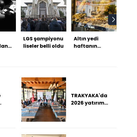
LGS şampiyonu
Altın yedi
Tru
dan
liseler belli oldu
haftanın
müh
ş
zirvesinde
sıkın
87
haber
r
yala
ir
e
TRAKYAKA'da
2026 yatırım
alar
hedefleri
ü
değerlendirildi
 dolu