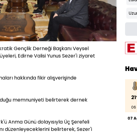
Uzu
atik Gençlik Derneği Başkanı Veysel
eleri, Edirne Valisi Yunus Sezer'i ziyaret
Ha
aları hakkında fikir alışverişinde
21
uyduğu memnuniyeti belirterek dernek
06
07 
k'ü Anma Günü dolayısıyla Üç Şerefeli
 düzenleyeceklerini belirterek, Sezer'i