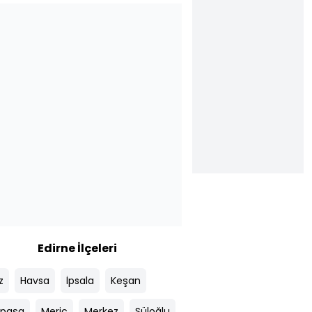
Edirne İlçeleri
z
Havsa
İpsala
Keşan
apaşa
Meriç
Merkez
Süloğlu