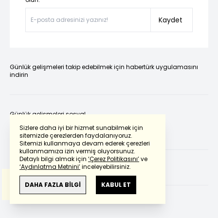
Kaydet
Günlük gelişmeleri takip edebilmek için habertürk uygulamasını
indirin
Günlük gelişmeleri sosyal
medya hesaplarından takip
Sizlere daha iyi bir hizmet sunabilmek için
edebilirsiniz.
sitemizde çerezlerden faydalanıyoruz.
Sitemizi kullanmaya devam ederek çerezleri
Powered by
Translate
kullanmamıza izin vermiş oluyorsunuz.
Detaylı bilgi almak için
‘Çerez Politikasını’
ve
‘Aydınlatma Metnini’
inceleyebilirsiniz.
Bu çeviride
Google Translete
kullanılmıştır.
Anlam ve çeviri hatalarından
haberturk.com
DAHA FAZLA BİLGİ
KABUL ET
sorumlu değildir.