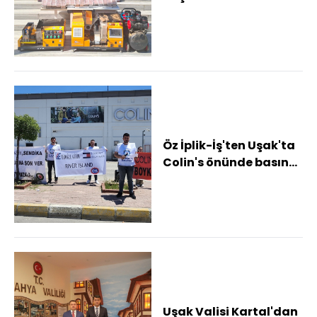
geçirildi
Öz İplik-İş'ten Uşak'ta
Colin's önünde basın
açıklaması
Uşak Valisi Kartal'dan