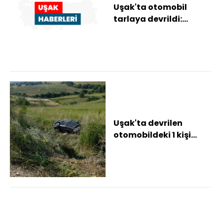
Uşak'ta otomobil
tarlaya devrildi:
Sürücü hayatını
kaybetti, eşi yaralandı
Uşak'ta devrilen
otomobildeki 1 kişi
öldü, 1 kişi yaralandı