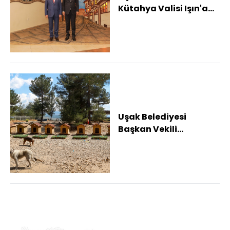
Kütahya Valisi Işın'a
iade-i ziyaret
Uşak Belediyesi
Başkan Vekili
Özkan'dan hayvan
bakımevine ziyaret