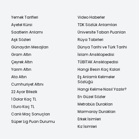
Yemek Tarifleri
Video Haberler
Ayetel Kürsi
TDK Sözlük Anlamları
Saatlerin Anlamı
Üniversite Taban Puanları
Aşk Sözleri
Rüya Tabirleri
Günaydın Mesajları
Dünya Tarihi ve Türk Tarihi
Gram Altın
İslam Ansiklopedisi
Çeyrek Altın
TÜBİTAK Ansiklopedisi
Yarım Altın
Hangi Besin Kaç Kalori
Ata Altın
Eş Anlamlı Kelimeler
Sözlüğü
Cumhuriyet Altını
Hangi Kelime Nasıl Yazılır?
22 Ayar Bilezik
En Güzel Sözler
1 Dolar Kaç TL
Metrobüs Durakları
1 Euro Kaç TL
Marmaray Durakları
Canlı Maç Sonuçları
Erkek İsimleri
Süper Lig Puan Durumu
Kız İsimleri