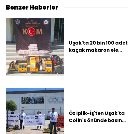
Benzer Haberler
Uşak'ta 20 bin 100 adet
kaçak makaron ele
geçirildi
Öz İplik-İş'ten Uşak'ta
Colin's önünde basın
açıklaması