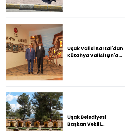
Uşak Valisi Kartal'dan
Kütahya Valisi Işın'a
iade-i ziyaret
Uşak Belediyesi
Başkan Vekili