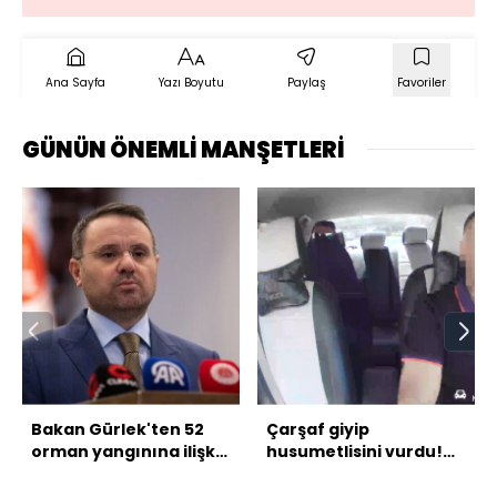
Ana Sayfa
Yazı Boyutu
Paylaş
Favoriler
GÜNÜN ÖNEMLİ MANŞETLERİ
Bakan Gürlek'ten 52
Çarşaf giyip
orman yangınına ilişkin
husumetlisini vurdu!
açıklama
Takside kelepçe!