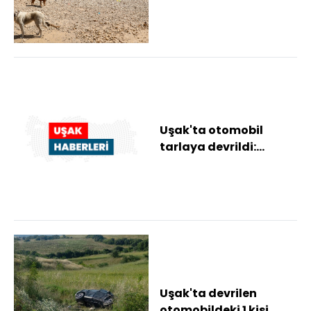
Özkan'dan hayvan
bakımevine ziyaret
Uşak'ta otomobil
tarlaya devrildi:
Sürücü hayatını
kaybetti, eşi yaralandı
Uşak'ta devrilen
otomobildeki 1 kişi