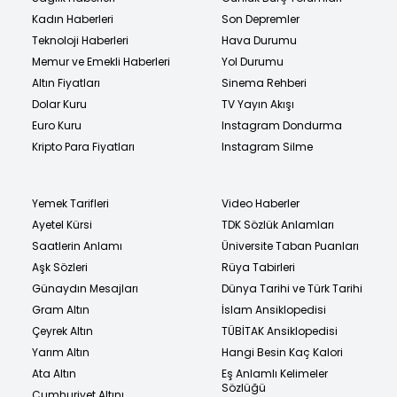
Kadın Haberleri
Son Depremler
Teknoloji Haberleri
Hava Durumu
Memur ve Emekli Haberleri
Yol Durumu
Altın Fiyatları
Sinema Rehberi
Dolar Kuru
TV Yayın Akışı
Euro Kuru
Instagram Dondurma
Kripto Para Fiyatları
Instagram Silme
Yemek Tarifleri
Video Haberler
Ayetel Kürsi
TDK Sözlük Anlamları
Saatlerin Anlamı
Üniversite Taban Puanları
Aşk Sözleri
Rüya Tabirleri
Günaydın Mesajları
Dünya Tarihi ve Türk Tarihi
Gram Altın
İslam Ansiklopedisi
Çeyrek Altın
TÜBİTAK Ansiklopedisi
Yarım Altın
Hangi Besin Kaç Kalori
Ata Altın
Eş Anlamlı Kelimeler
Sözlüğü
Cumhuriyet Altını