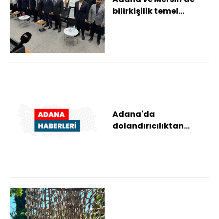
bilirkişilik temel
eğitimini tamamlayan
kursiyerlere ser...
Adana'da
dolandırıcılıktan
yargılanan sanığa 3 yıl
4 ay hapis cezası