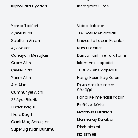
Kripto Para Fiyatları
Instagram Silme
Yemek Tarifleri
Video Haberler
Ayetel Kürsi
TDK Sözlük Anlamları
Saatlerin Anlamı
Üniversite Taban Puanları
Aşk Sözleri
Rüya Tabirleri
Günaydın Mesajları
Dünya Tarihi ve Türk Tarihi
Gram Altın
İslam Ansiklopedisi
Çeyrek Altın
TÜBİTAK Ansiklopedisi
Yarım Altın
Hangi Besin Kaç Kalori
Ata Altın
Eş Anlamlı Kelimeler
Sözlüğü
Cumhuriyet Altını
Hangi Kelime Nasıl Yazılır?
22 Ayar Bilezik
En Güzel Sözler
1 Dolar Kaç TL
Metrobüs Durakları
1 Euro Kaç TL
Marmaray Durakları
Canlı Maç Sonuçları
Erkek İsimleri
Süper Lig Puan Durumu
Kız İsimleri