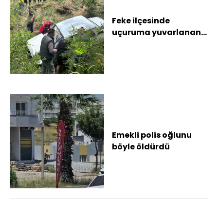
Feke ilçesinde
uçuruma yuvarlanan
otomobilin sürücüsü
yaralandı
Emekli polis oğlunu
böyle öldürdü