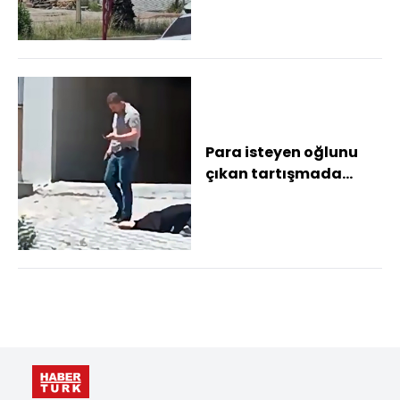
Para isteyen oğlunu
çıkan tartışmada
öldürdü, cesedinin
başında polisi bekl...