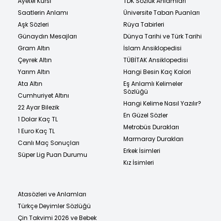
Ayetel Kürsi
TDK Sözlük Anlamları
Saatlerin Anlamı
Üniversite Taban Puanları
Aşk Sözleri
Rüya Tabirleri
Günaydın Mesajları
Dünya Tarihi ve Türk Tarihi
Gram Altın
İslam Ansiklopedisi
Çeyrek Altın
TÜBİTAK Ansiklopedisi
Yarım Altın
Hangi Besin Kaç Kalori
Ata Altın
Eş Anlamlı Kelimeler
Sözlüğü
Cumhuriyet Altını
Hangi Kelime Nasıl Yazılır?
22 Ayar Bilezik
En Güzel Sözler
1 Dolar Kaç TL
Metrobüs Durakları
1 Euro Kaç TL
Marmaray Durakları
Canlı Maç Sonuçları
Erkek İsimleri
Süper Lig Puan Durumu
Kız İsimleri
Atasözleri ve Anlamları
Türkçe Deyimler Sözlüğü
Çin Takvimi 2026 ve Bebek