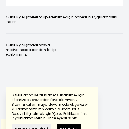
Günlük gelişmeleri takip edebilmek için habertürk uygulamasını
indirin
Günlük gelişmeleri sosyal
medya hesaplarından takip
edebilirsiniz.
Sizlere daha iyi bir hizmet sunabilmek için
sitemizde çerezlerden faydalanıyoruz.
Sitemizi kullanmaya devam ederek çerezleri
Powered by
Translate
kullanmamıza izin vermiş oluyorsunuz.
Detaylı bilgi almak için
‘Çerez Politikasını’
ve
‘Aydınlatma Metnini’
inceleyebilirsiniz.
Bu çeviride
Google Translete
kullanılmıştır.
Anlam ve çeviri hatalarından
haberturk.com
DAHA FAZLA BİLGİ
KABUL ET