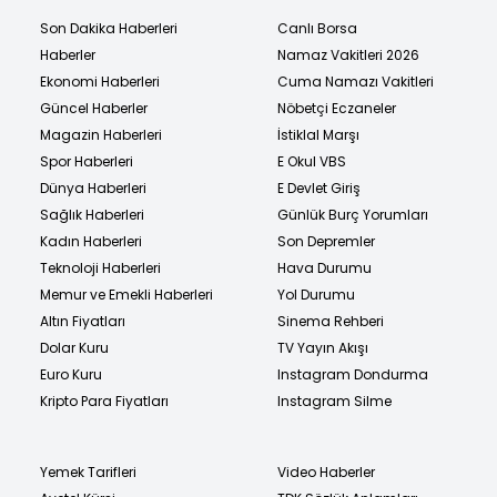
Son Dakika Haberleri
Canlı Borsa
Haberler
Namaz Vakitleri 2026
Ekonomi Haberleri
Cuma Namazı Vakitleri
Güncel Haberler
Nöbetçi Eczaneler
Magazin Haberleri
İstiklal Marşı
Spor Haberleri
E Okul VBS
Dünya Haberleri
E Devlet Giriş
Sağlık Haberleri
Günlük Burç Yorumları
Kadın Haberleri
Son Depremler
Teknoloji Haberleri
Hava Durumu
Memur ve Emekli Haberleri
Yol Durumu
Altın Fiyatları
Sinema Rehberi
Dolar Kuru
TV Yayın Akışı
Euro Kuru
Instagram Dondurma
Kripto Para Fiyatları
Instagram Silme
Yemek Tarifleri
Video Haberler