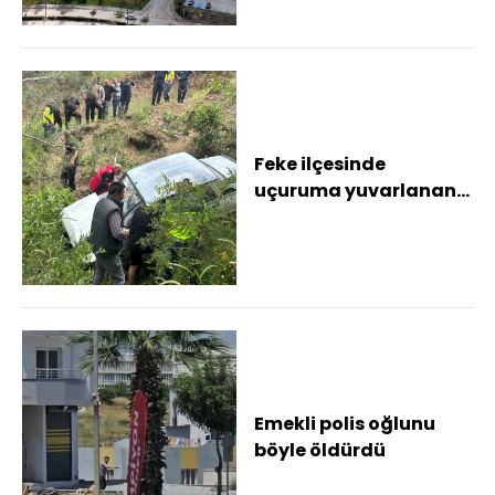
Feke ilçesinde
uçuruma yuvarlanan
otomobilin sürücüsü
yaralandı
Emekli polis oğlunu
böyle öldürdü