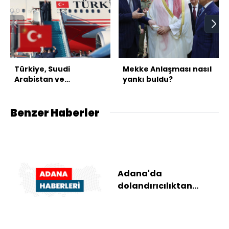
Türkiye, Suudi
Mekke Anlaşması nasıl
Arabistan ve
yankı buldu?
Pakistan'dan üçlü
savunma anlaşması
Benzer Haberler
Adana'da
dolandırıcılıktan
yargılanan sanığa 3 yıl
4 ay hapis cezası