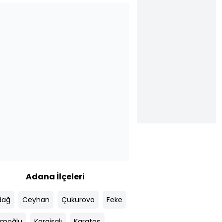
Adana İlçeleri
dağ
Ceyhan
Çukurova
Feke
moğlu
Karaisalı
Karataş