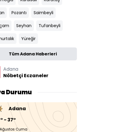
an
Pozantı
Saimbeyli
ıçam
Seyhan
Tufanbeyli
urtalık
Yüreğir
Tüm Adana Haberleri
Adana
Nöbetçi Eczaneler
va Durumu
Adana
° - 37°
 Ağustos Cuma