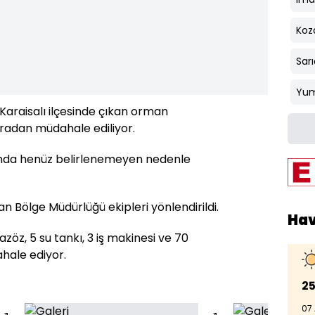
Koz
Sar
Yum
araisalı ilçesinde çıkan orman
radan müdahale ediliyor.
lında henüz belirlenemeyen nedenle
n Bölge Müdürlüğü ekipleri yönlendirildi.
Ha
razöz, 5 su tankı, 3 iş makinesi ve 70
hale ediyor.
25
07