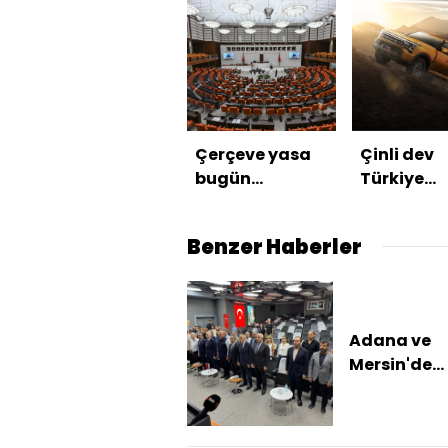
Çerçeve yasa
Çinli dev
bugün
Türkiye
Meclis'te!
yolunda
Benzer Haberler
Adana ve
Mersin'de
bilirkişilik 
eğitimini
tamamlay