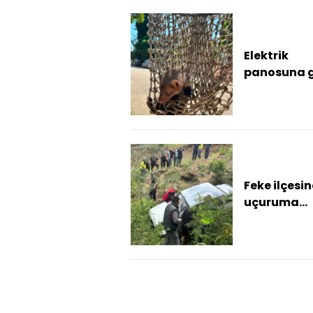
kursiyerlere 
Elektrik
panosuna g
yavru sans
itfaiye kurt
Feke ilçesi
uçuruma
yuvarlana
otomobilin
sürücüsü
yaralandı