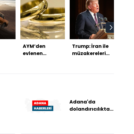
AYM’den
Trump: İran ile
Mek
evlenen
müzakereleri
Anla
kadınların
sessizce
kime 
nüfus kaydına
yürütüyoruz
ilişkin karar
Adana'da
dolandırıcılıktan
temel
yargılanan
sanığa 3 yıl 4 ay
an
hapis cezası