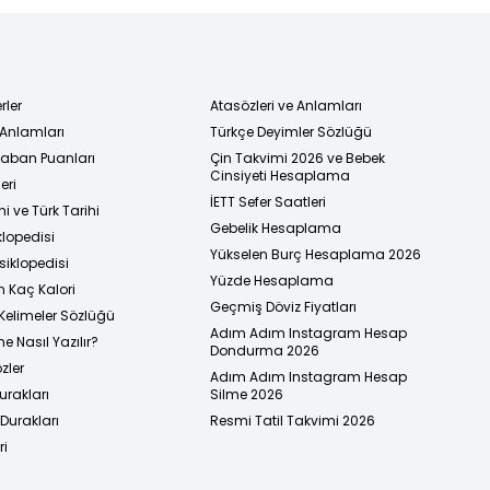
rler
Atasözleri ve Anlamları
 Anlamları
Türkçe Deyimler Sözlüğü
 Taban Puanları
Çin Takvimi 2026 ve Bebek
Cinsiyeti Hesaplama
eri
İETT Sefer Saatleri
i ve Türk Tarihi
Gebelik Hesaplama
klopedisi
Yükselen Burç Hesaplama 2026
siklopedisi
Yüzde Hesaplama
n Kaç Kalori
Geçmiş Döviz Fiyatları
Kelimeler Sözlüğü
Adım Adım Instagram Hesap
e Nasıl Yazılır?
Dondurma 2026
zler
Adım Adım Instagram Hesap
urakları
Silme 2026
urakları
Resmi Tatil Takvimi 2026
ri