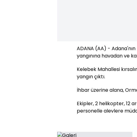
ADANA (AA) - Adana'nın K
yangınına havadan ve ka
Kelebek Mahallesi kırsa
yangın çıktı.
İhbar üzerine alana, Orma
Ekipler, 2 helikopter, 12 a
personelle alevlere müda