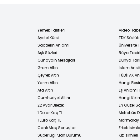
Yemek Tarifleri
Video Habe
Ayetel Kürsi
TDK Sözlük
i
Saatlerin Anlamı
Üniversite
Aşk Sözleri
Rüya Tabirl
Günaydın Mesajları
Dünya Tarih
Gram Altın
İslam Ansi
Çeyrek Altın
TÜBİTAK An
Yarım Altın
Hangi Besi
Ata Altın
Eş Anlamlı 
Cumhuriyet Altını
Hangi Kelim
22 Ayar Bilezik
En Güzel Sö
1 Dolar Kaç TL
Metrobüs D
1 Euro Kaç TL
Marmaray D
Canlı Maç Sonuçları
Erkek İsimle
Süper Lig Puan Durumu
Kız İsimleri