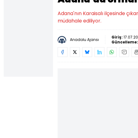
Adana'nın Karaisalı ilçesinde çı
müdahale ediliyor.
Giriş:
17.07.20
Anadolu Ajansı
Güncelleme