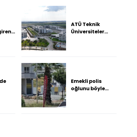
ser...
ATÜ Teknik
iren
Üniversiteler
arı
Birliği'ne katıldı
ardı
nde
Emekli polis
oğlunu böyle
n
öldürdü