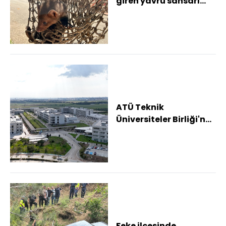
giren yavru sansarı
itfaiye kurtardı
ATÜ Teknik
Üniversiteler Birliği'ne
katıldı
Feke ilçesinde