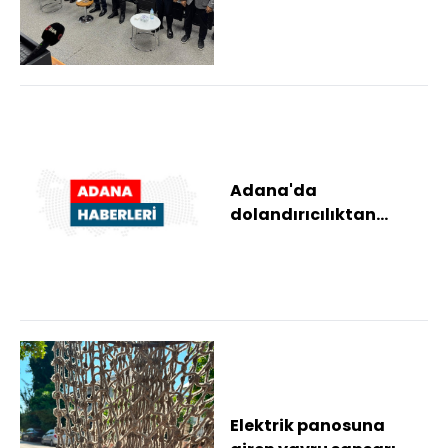
eğitimini tamamlayan
kursiyerlere ser...
Adana'da
dolandırıcılıktan
yargılanan sanığa 3 yıl
4 ay hapis cezası
Elektrik panosuna