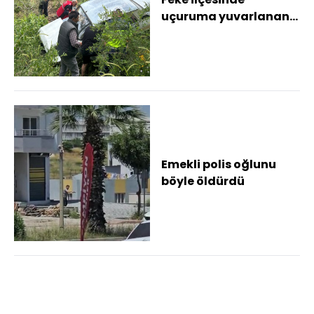
uçuruma yuvarlanan
otomobilin sürücüsü
yaralandı
Emekli polis oğlunu
böyle öldürdü