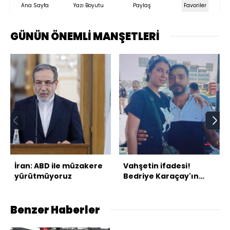
Ana Sayfa
Yazı Boyutu
Paylaş
Favoriler
GÜNÜN ÖNEMLİ MANŞETLERİ
İran: ABD ile müzakere
Vahşetin ifadesi!
yürütmüyoruz
Bedriye Karaçay'ın
katilinden kan
donduran itiraf!
Benzer Haberler