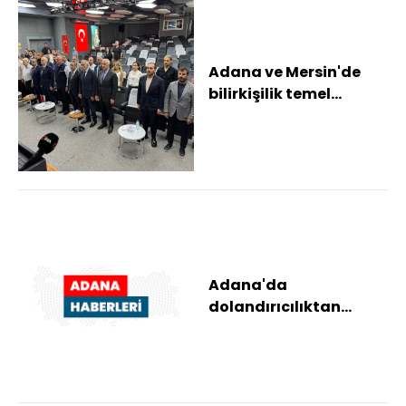
Adana ve Mersin'de
bilirkişilik temel
eğitimini tamamlayan
kursiyerlere ser...
Adana'da
dolandırıcılıktan
yargılanan sanığa 3 yıl
4 ay hapis cezası