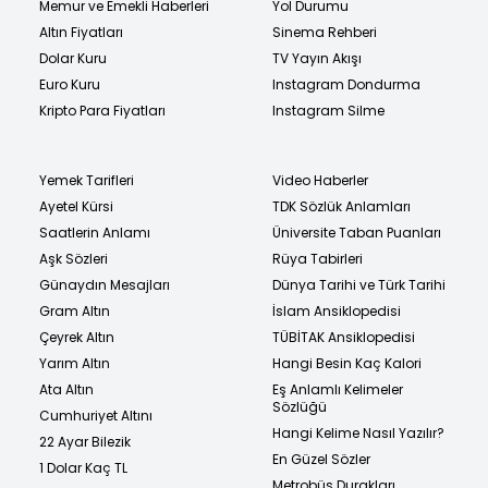
Memur ve Emekli Haberleri
Yol Durumu
Altın Fiyatları
Sinema Rehberi
Dolar Kuru
TV Yayın Akışı
Euro Kuru
Instagram Dondurma
Kripto Para Fiyatları
Instagram Silme
Yemek Tarifleri
Video Haberler
Ayetel Kürsi
TDK Sözlük Anlamları
Saatlerin Anlamı
Üniversite Taban Puanları
Aşk Sözleri
Rüya Tabirleri
Günaydın Mesajları
Dünya Tarihi ve Türk Tarihi
Gram Altın
İslam Ansiklopedisi
Çeyrek Altın
TÜBİTAK Ansiklopedisi
Yarım Altın
Hangi Besin Kaç Kalori
Ata Altın
Eş Anlamlı Kelimeler
Sözlüğü
Cumhuriyet Altını
Hangi Kelime Nasıl Yazılır?
22 Ayar Bilezik
En Güzel Sözler
1 Dolar Kaç TL
Metrobüs Durakları