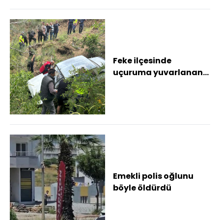
Feke ilçesinde
uçuruma yuvarlanan
otomobilin sürücüsü
yaralandı
Emekli polis oğlunu
böyle öldürdü