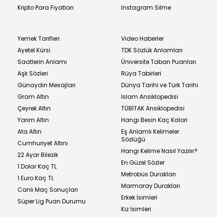
Kripto Para Fiyatları
Instagram Silme
Yemek Tarifleri
Video Haberler
Ayetel Kürsi
TDK Sözlük Anlamları
Saatlerin Anlamı
Üniversite Taban Puanları
Aşk Sözleri
Rüya Tabirleri
Günaydın Mesajları
Dünya Tarihi ve Türk Tarihi
Gram Altın
İslam Ansiklopedisi
Çeyrek Altın
TÜBİTAK Ansiklopedisi
Yarım Altın
Hangi Besin Kaç Kalori
Ata Altın
Eş Anlamlı Kelimeler
Sözlüğü
Cumhuriyet Altını
Hangi Kelime Nasıl Yazılır?
22 Ayar Bilezik
En Güzel Sözler
1 Dolar Kaç TL
Metrobüs Durakları
1 Euro Kaç TL
Marmaray Durakları
Canlı Maç Sonuçları
Erkek İsimleri
Süper Lig Puan Durumu
Kız İsimleri