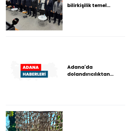
bilirkişilik temel
eğitimini tamamlayan
kursiyerlere ser...
Adana'da
dolandırıcılıktan
yargılanan sanığa 3 yıl
4 ay hapis cezası