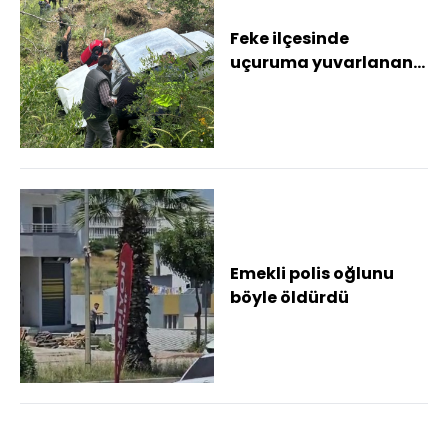
Feke ilçesinde
uçuruma yuvarlanan
otomobilin sürücüsü
yaralandı
Emekli polis oğlunu
böyle öldürdü